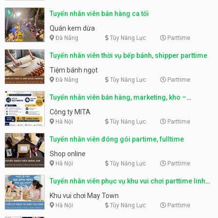
Tuyển nhân viên bán hàng ca tối
Quán kem dừa
Đà Nẵng
Tùy Năng Lực
Parttime
Tuyển nhân viên thời vụ bếp bánh, shipper parttime
Tiệm bánh ngọt
Đà Nẵng
Tùy Năng Lực
Parttime
Tuyển nhân viên bán hàng, marketing, kho –
parttime, fulltime
Công ty MITA
Hà Nội
Tùy Năng Lực
Parttime
Tuyển nhân viên đóng gói partime, fulltime
Shop online
Hà Nội
Tùy Năng Lực
Parttime
Tuyển nhân viên phục vụ khu vui chơi parttime linh
động
Khu vui chơi May Town
Hà Nội
Tùy Năng Lực
Parttime