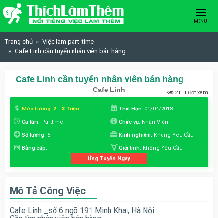
Skip to content
MENU
Trang chủ
Việc làm part-time
Cafe Linh cần tuyển nhân viên bán hàng
Cafe Linh cần tuyển nhân viên bán hàng
Cafe Linh
211 Lượt xem
Mức Lương:
2 - 3 Triệu
Thời Hạn:
01/04/2018
Ca làm:
Parttime
Chức vụ:
Nhân Viên
Số lượng:
5
Kinh nghiệm:
Không Yêu Cầu
Bằng cấp:
Giới tính:
Không Yêu Cầu
Ứng Tuyển Ngay
Mô Tả Công Việc
Cafe Linh _số 6 ngõ 191 Minh Khai, Hà Nội