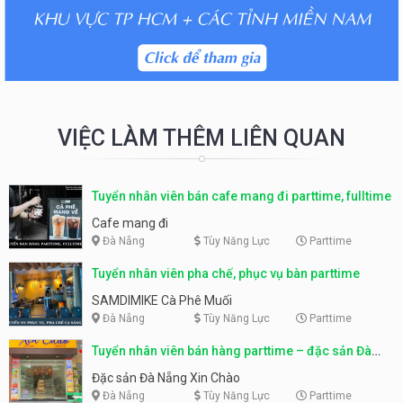
VIỆC LÀM THÊM LIÊN QUAN
Tuyển nhân viên bán cafe mang đi parttime, fulltime
Cafe mang đi
Đà Nẵng
Tùy Năng Lực
Parttime
Tuyển nhân viên pha chế, phục vụ bàn parttime
SAMDIMIKE Cà Phê Muối
Đà Nẵng
Tùy Năng Lực
Parttime
Tuyển nhân viên bán hàng parttime – đặc sản Đà
Nẵng
Đặc sản Đà Nẵng Xin Chào
Đà Nẵng
Tùy Năng Lực
Parttime