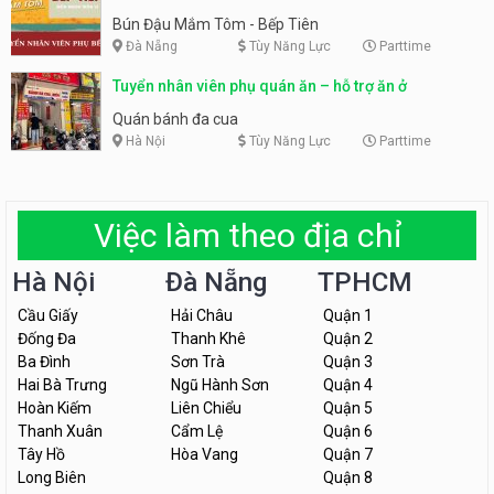
Tiên
Bún Đậu Mắm Tôm - Bếp Tiên
Đà Nẵng
Tùy Năng Lực
Parttime
Tuyển nhân viên phụ quán ăn – hỗ trợ ăn ở
Quán bánh đa cua
Hà Nội
Tùy Năng Lực
Parttime
Việc làm theo địa chỉ
Hà Nội
Đà Nẵng
TPHCM
Cầu Giấy
Hải Châu
Quận 1
Đống Đa
Thanh Khê
Quận 2
Ba Đình
Sơn Trà
Quận 3
Hai Bà Trưng
Ngũ Hành Sơn
Quận 4
Hoàn Kiếm
Liên Chiểu
Quận 5
Thanh Xuân
Cẩm Lệ
Quận 6
Tây Hồ
Hòa Vang
Quận 7
Long Biên
Quận 8