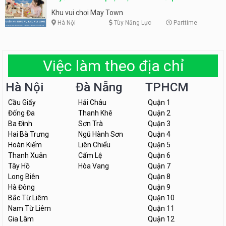
động
Khu vui chơi May Town
Hà Nội
Tùy Năng Lực
Parttime
Việc làm theo địa chỉ
Hà Nội
Đà Nẵng
TPHCM
Cầu Giấy
Hải Châu
Quận 1
Đống Đa
Thanh Khê
Quận 2
Ba Đình
Sơn Trà
Quận 3
Hai Bà Trưng
Ngũ Hành Sơn
Quận 4
Hoàn Kiếm
Liên Chiểu
Quận 5
Thanh Xuân
Cẩm Lệ
Quận 6
Tây Hồ
Hòa Vang
Quận 7
Long Biên
Quận 8
Hà Đông
Quận 9
Bắc Từ Liêm
Quận 10
Nam Từ Liêm
Quận 11
Gia Lâm
Quận 12