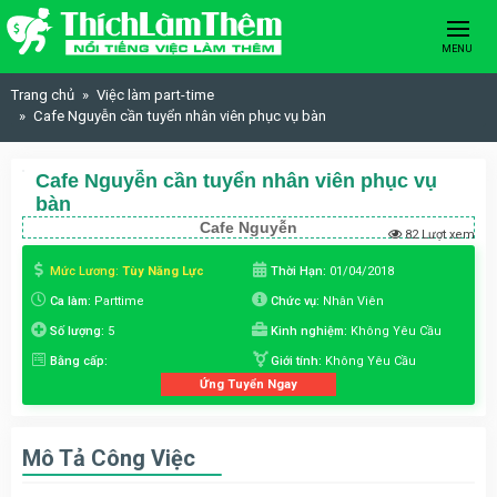
Skip to content
MENU
Trang chủ
Việc làm part-time
Cafe Nguyễn cần tuyển nhân viên phục vụ bàn
Cafe Nguyễn cần tuyển nhân viên phục vụ
bàn
Cafe Nguyễn
82 Lượt xem
Mức Lương:
Tùy Năng Lực
Thời Hạn:
01/04/2018
Ca làm:
Parttime
Chức vụ:
Nhân Viên
Số lượng:
5
Kinh nghiệm:
Không Yêu Cầu
Bằng cấp:
Giới tính:
Không Yêu Cầu
Ứng Tuyển Ngay
Mô Tả Công Việc