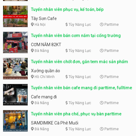
Tuyển nhân viên phục vụ, kế toán, bếp
Tây Sơn Cafe
Hà Nội
Tùy Năng Lực
Parttime
Tuyển nhân viên bán cơm nắm tại cổng trường
CƠM NẮM 82KT
Đà Nẵng
Tùy Năng Lực
Parttime
Tuyển nhân viên chốt đơn, gắn tem mác sản phẩm
Xưởng quần áo
Hồ Chí Minh
Tùy Năng Lực
Parttime
Tuyển nhân viên bán cafe mang đi parttime, fulltime
Cafe mang đi
Đà Nẵng
Tùy Năng Lực
Parttime
Tuyển nhân viên pha chế, phục vụ bàn parttime
SAMDIMIKE Cà Phê Muối
Đà Nẵng
Tùy Năng Lực
Parttime