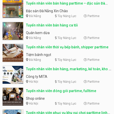
Tuyển nhân viên bán hàng parttime – đặc sản Đà
Nẵng
Đặc sản Đà Nẵng Xin Chào
Đà Nẵng
Tùy Năng Lực
Parttime
Tuyển nhân viên bán hàng ca tối
Quán kem dừa
Đà Nẵng
Tùy Năng Lực
Parttime
Tuyển nhân viên thời vụ bếp bánh, shipper parttime
Tiệm bánh ngọt
Đà Nẵng
Tùy Năng Lực
Parttime
Tuyển nhân viên bán hàng, marketing, kế toán, kho –
parttime, fulltime
Công ty MITA
Hà Nội
Tùy Năng Lực
Parttime
Tuyển nhân viên đóng gói partime, fulltime
Shop online
Hà Nội
Tùy Năng Lực
Parttime
Tuyển nhân viên phục vụ khu vui chơi parttime linh