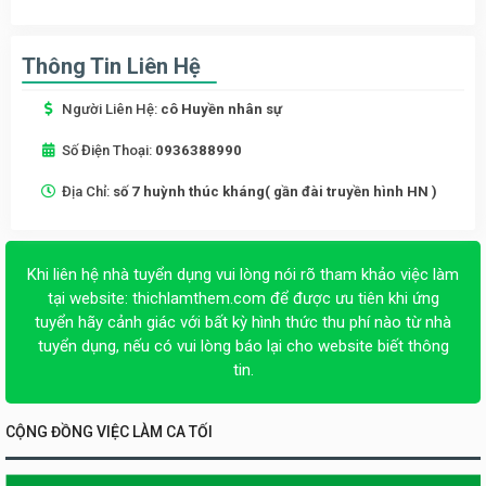
Thông Tin Liên Hệ
Người Liên Hệ:
cô Huyền nhân sự
Số Điện Thoại:
0936388990
Địa Chỉ:
số 7 huỳnh thúc kháng( gần đài truyền hình HN )
Khi liên hệ nhà tuyển dụng vui lòng nói rõ tham khảo việc làm
tại website:
thichlamthem.com
để được ưu tiên khi ứng
tuyển hãy cảnh giác với bất kỳ hình thức thu phí nào từ nhà
tuyển dụng, nếu có vui lòng báo lại cho website biết thông
tin.
CỘNG ĐỒNG VIỆC LÀM CA TỐI