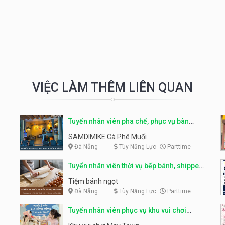
VIỆC LÀM THÊM LIÊN QUAN
Tuyển nhân viên pha chế, phục vụ bàn
parttime
SAMDIMIKE Cà Phê Muối
Đà Nẵng
Tùy Năng Lực
Parttime
Tuyển nhân viên thời vụ bếp bánh, shipper
parttime
Tiệm bánh ngọt
Đà Nẵng
Tùy Năng Lực
Parttime
Tuyển nhân viên phục vụ khu vui chơi
parttime linh động