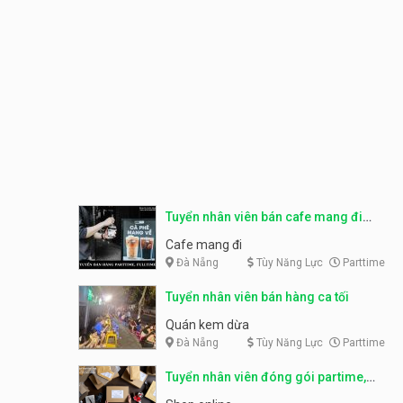
Tuyển nhân viên bán cafe mang đi
parttime, fulltime
Cafe mang đi
Đà Nẵng
Tùy Năng Lực
Parttime
Tuyển nhân viên bán hàng ca tối
Quán kem dừa
Đà Nẵng
Tùy Năng Lực
Parttime
Tuyển nhân viên đóng gói partime,
fulltime