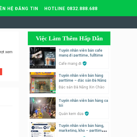
IÊN HỆ ĐĂNG TIN
HOTLINE 0832.888.688
Việc Làm Thêm Hấp Dẫn
Tuyển nhân viên bán cafe
ượt xem
mang đi parttime, fulltime
Cafe mang đi
Tuyển nhân viên bán hàng
parttime – đặc sản Đà Nẵng
Đặc sản Đà Nẵng Xin Chào
Tuyển nhân viên bán hàng ca
tối
Quán kem dừa
Tuyển nhân viên bán hàng,
marketing, kho – parttime,
fulltime