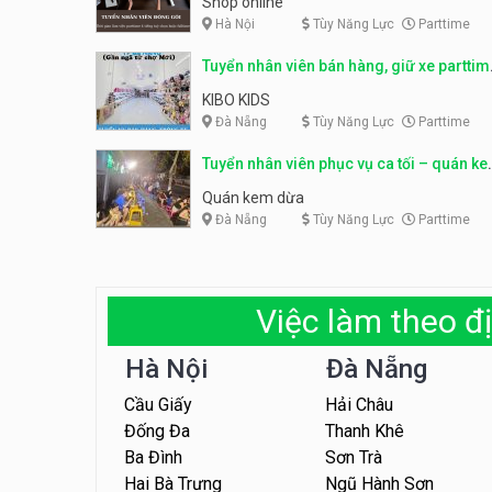
Shop online
Hà Nội
Tùy Năng Lực
Parttime
Tuyển nhân viên bán hàng, giữ xe parttim
– Kibo Kid
KIBO KIDS
Đà Nẵng
Tùy Năng Lực
Parttime
Tuyển nhân viên phục vụ ca tối – quán k
dừa
Quán kem dừa
Đà Nẵng
Tùy Năng Lực
Parttime
Việc làm theo đị
Hà Nội
Đà Nẵng
Cầu Giấy
Hải Châu
Đống Đa
Thanh Khê
Ba Đình
Sơn Trà
Hai Bà Trưng
Ngũ Hành Sơn