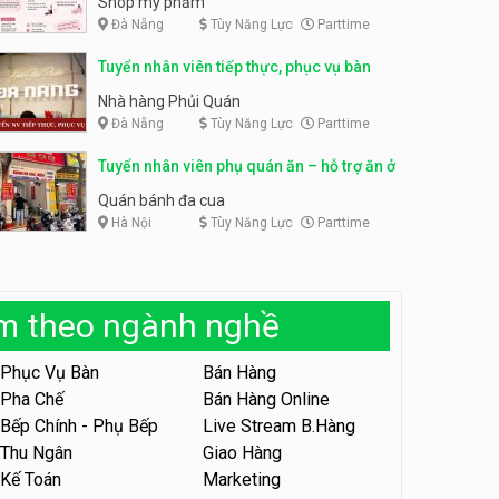
Shop mỹ phẩm
Đà Nẵng
Tùy Năng Lực
Parttime
Tuyển nhân viên bán hàng,
giữ xe parttime – Kibo Kid
Tuyển nhân viên content,
Tuyển nhân viên tiếp thực, phục vụ bàn
trực page, thu ngân parttime
KIBO KIDS
lương cao
GRAVI ESCAPE ROOM
Nhà hàng Phủi Quán
Đà Nẵng
Tùy Năng Lực
Parttime
Tuyển nhân viên edit ảnh,
video parttime
Tuyển nhân viên phụ quán ăn – hỗ trợ ăn ở
Công ty
Quán bánh đa cua
Hà Nội
Tùy Năng Lực
Parttime
Tuyển nhân viên tiếp thực,
phục vụ bàn
Nhà hàng Phủi Quán
àm theo ngành nghề
Tuyển nhân viên phục vụ ca
tối – quán kem dừa
Phục Vụ Bàn
Bán Hàng
Quán kem dừa
Pha Chế
Bán Hàng Online
Bếp Chính - Phụ Bếp
Live Stream B.Hàng
Tuyển nhân viên phụ bếp –
Bún Đậu Mắm Tôm – Bếp
Thu Ngân
Giao Hàng
Tiên
Bún Đậu Mắm Tôm - Bếp Tiên
Kế Toán
Marketing