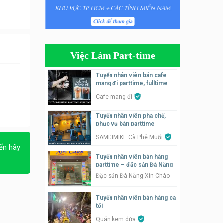
Tuyển nhân viên phụ quán ăn
– hỗ trợ ăn ở
Quán bánh đa cua
Việc Làm Part-time
Tuyển nhân viên bán hàng
parttime
Tuyển nhân viên bán cafe
mang đi parttime, fulltime
GÀ GÔ FASTFOOD
Cafe mang đi
Tuyển nhân viên bán hàng
Tuyển nhân viên pha chế,
parttime
phục vụ bàn parttime
Húp Tea
SAMDIMIKE Cà Phê Muối
ển hãy
Tuyển nhân viên pha chế
Tuyển nhân viên bán hàng
tiệm trà sữa
parttime – đặc sản Đà Nẵng
TRÀ SỮA THÁI LAN
Đặc sản Đà Nẵng Xin Chào
SONGKRAN
Tuyển nhân viên bán hàng ca
Tuyển nhân viên tư vấn bán
tối
hàng tiệm bánh ngọt
Quán kem dừa
Tiệm bánh ngọt