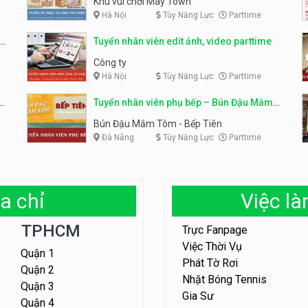
Khu vui chơi May Town
Hà Nội
Tùy Năng Lực
Parttime
e
Tuyển nhân viên edit ảnh, video parttime
Công ty
Hà Nội
Tùy Năng Lực
Parttime
em
Tuyển nhân viên phụ bếp – Bún Đậu Mắm
Tôm – Bếp Tiên
Bún Đậu Mắm Tôm - Bếp Tiên
Đà Nẵng
Tùy Năng Lực
Parttime
a chỉ
Việc l
TPHCM
Trực Fanpage
Việc Thời Vụ
Quận 1
Phát Tờ Rơi
Quận 2
Nhặt Bóng Tennis
Quận 3
Gia Sư
Quận 4