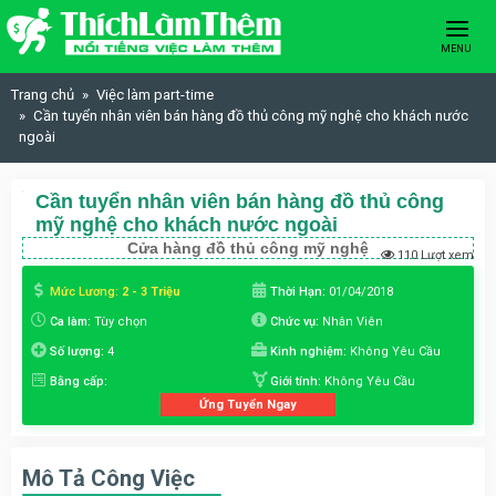
Skip to content
MENU
Trang chủ
Việc làm part-time
Cần tuyển nhân viên bán hàng đồ thủ công mỹ nghệ cho khách nước
ngoài
Cần tuyển nhân viên bán hàng đồ thủ công
mỹ nghệ cho khách nước ngoài
Cửa hàng đồ thủ công mỹ nghệ
110 Lượt xem
Mức Lương:
2 - 3 Triệu
Thời Hạn:
01/04/2018
Ca làm:
Tùy chọn
Chức vụ:
Nhân Viên
Số lượng:
4
Kinh nghiệm:
Không Yêu Cầu
Bằng cấp:
Giới tính:
Không Yêu Cầu
Ứng Tuyển Ngay
Mô Tả Công Việc