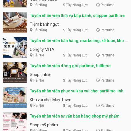
Đà Nẵng
Tùy Năng Lực
Parttime
Tuyển nhân viên thời vụ bếp bánh, shipper parttime
Tiệm bánh ngọt
Đà Nẵng
Tùy Năng Lực
Parttime
Tuyển nhân viên bán hàng, marketing, kế toán, kho –
parttime, fulltime
Công ty MITA
Hà Nội
Tùy Năng Lực
Parttime
Tuyển nhân viên đóng gói partime, fulltime
Shop online
Hà Nội
Tùy Năng Lực
Parttime
Tuyển nhân viên phục vụ khu vui chơi parttime linh
động
Khu vui chơi May Town
Hà Nội
Tùy Năng Lực
Parttime
Tuyển nhân viên tư vấn bán hàng shop mỹ phẩm
Shop mỹ phẩm
Đà Nẵng
Tùy Năng Lực
Parttime