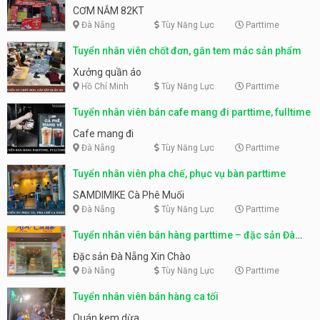
CƠM NẮM 82KT
Đà Nẵng
Tùy Năng Lực
Parttime
Tuyển nhân viên chốt đơn, gắn tem mác sản phẩm
Xưởng quần áo
Hồ Chí Minh
Tùy Năng Lực
Parttime
Tuyển nhân viên bán cafe mang đi parttime, fulltime
Cafe mang đi
Đà Nẵng
Tùy Năng Lực
Parttime
Tuyển nhân viên pha chế, phục vụ bàn parttime
SAMDIMIKE Cà Phê Muối
Đà Nẵng
Tùy Năng Lực
Parttime
Tuyển nhân viên bán hàng parttime – đặc sản Đà
Nẵng
Đặc sản Đà Nẵng Xin Chào
Đà Nẵng
Tùy Năng Lực
Parttime
Tuyển nhân viên bán hàng ca tối
Quán kem dừa