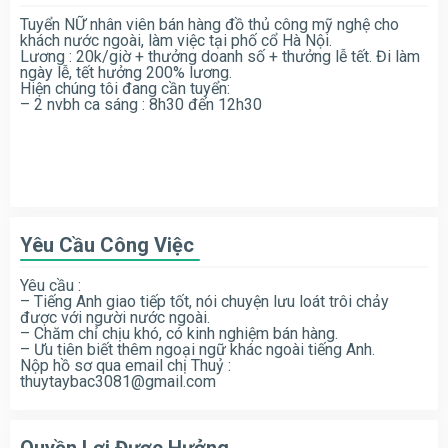
Tuyển NỮ nhân viên bán hàng đồ thủ công mỹ nghệ cho
khách nước ngoài, làm việc tại phố cổ Hà Nội.
Lương : 20k/giờ + thưởng doanh số + thưởng lễ tết. Đi làm
ngày lễ, tết hưởng 200% lương.
Hiện chúng tôi đang cần tuyển:
– 2 nvbh ca sáng : 8h30 đến 12h30
Yêu Cầu Công Việc
Yêu cầu :
– Tiếng Anh giao tiếp tốt, nói chuyện lưu loát trôi chảy
được với người nước ngoài.
– Chăm chỉ chịu khó, có kinh nghiệm bán hàng.
– Ưu tiên biết thêm ngoại ngữ khác ngoài tiếng Anh.
Nộp hồ sơ qua email chị Thuỷ :
thuytaybac3081@gmail.com
Quyền Lợi Được Hưởng