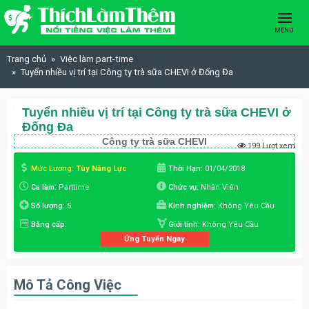
Skip to content
MENU
Trang chủ
Việc làm part-time
Tuyển nhiều vị trí tại Công ty trà sữa CHEVI ở Đống Đa
Tuyển nhiều vị trí tại Công ty trà sữa CHEVI ở
Đống Đa
Công ty trà sữa CHEVI
199 Lượt xem
Mức Lương:
Tùy Năng Lực
Thời Hạn:
01/04/2018
Ca làm:
Parttime
Chức vụ:
Nhân Viên
Số lượng:
5
Kinh nghiệm:
Không Yêu Cầu
Bằng cấp:
Giới tính:
Không Yêu Cầu
Ứng Tuyển Ngay
Mô Tả Công Việc