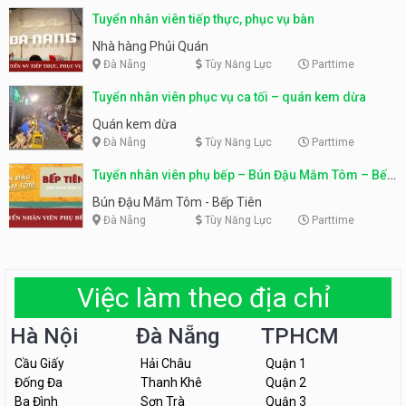
Tuyển nhân viên tiếp thực, phục vụ bàn
Nhà hàng Phủi Quán
Đà Nẵng
Tùy Năng Lực
Parttime
Tuyển nhân viên phục vụ ca tối – quán kem dừa
Quán kem dừa
Đà Nẵng
Tùy Năng Lực
Parttime
Tuyển nhân viên phụ bếp – Bún Đậu Mắm Tôm – Bếp
Tiên
Bún Đậu Mắm Tôm - Bếp Tiên
Đà Nẵng
Tùy Năng Lực
Parttime
Việc làm theo địa chỉ
Hà Nội
Đà Nẵng
TPHCM
Cầu Giấy
Hải Châu
Quận 1
Đống Đa
Thanh Khê
Quận 2
Ba Đình
Sơn Trà
Quận 3