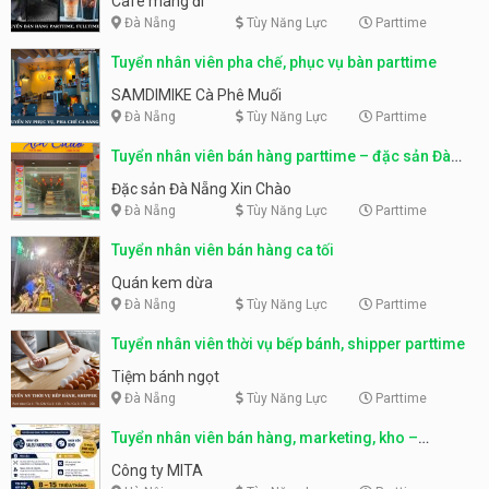
Cafe mang đi
Đà Nẵng
Tùy Năng Lực
Parttime
Tuyển nhân viên pha chế, phục vụ bàn parttime
SAMDIMIKE Cà Phê Muối
Đà Nẵng
Tùy Năng Lực
Parttime
Tuyển nhân viên bán hàng parttime – đặc sản Đà
Nẵng
Đặc sản Đà Nẵng Xin Chào
Đà Nẵng
Tùy Năng Lực
Parttime
Tuyển nhân viên bán hàng ca tối
Quán kem dừa
Đà Nẵng
Tùy Năng Lực
Parttime
Tuyển nhân viên thời vụ bếp bánh, shipper parttime
Tiệm bánh ngọt
Đà Nẵng
Tùy Năng Lực
Parttime
Tuyển nhân viên bán hàng, marketing, kho –
parttime, fulltime
Công ty MITA