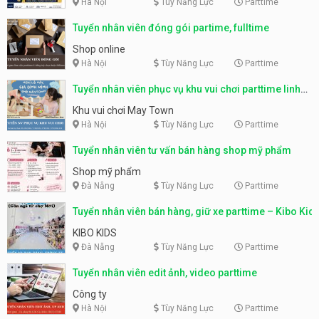
Hà Nội
Tùy Năng Lực
Parttime
Tuyển nhân viên đóng gói partime, fulltime
Shop online
Hà Nội
Tùy Năng Lực
Parttime
Tuyển nhân viên phục vụ khu vui chơi parttime linh
động
Khu vui chơi May Town
Hà Nội
Tùy Năng Lực
Parttime
Tuyển nhân viên tư vấn bán hàng shop mỹ phẩm
Shop mỹ phẩm
Đà Nẵng
Tùy Năng Lực
Parttime
Tuyển nhân viên bán hàng, giữ xe parttime – Kibo Kid
KIBO KIDS
Đà Nẵng
Tùy Năng Lực
Parttime
Tuyển nhân viên edit ảnh, video parttime
Công ty
Hà Nội
Tùy Năng Lực
Parttime