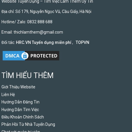
Website Tuyển Dụng – Tìm Việc Làm Thêm Uy Tín
Địa chỉ: Số 179, Nguyễn Ngọc Vũ, Cầu Giấy, Hà Nội
Hotline/ Zalo: 0832 888 688
Email:
thichlamthem@gmail.com
Đối tác:
HRC.VN Tuyển dụng miễn phí
,
TOPVN
TÌM HIỂU THÊM
Giới Thiệu Website
Liên Hệ
Hướng Dẫn Đăng Tin
Hướng Dẫn Tìm Việc
Điều Khoản Chính Sách
Phản Hồi Từ Nhà Tuyển Dụng
Chat với quản trị viên