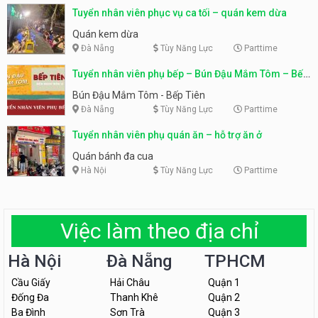
Tuyển nhân viên phục vụ ca tối – quán kem dừa
Quán kem dừa
Đà Nẵng
Tùy Năng Lực
Parttime
Tuyển nhân viên phụ bếp – Bún Đậu Mắm Tôm – Bếp
Tiên
Bún Đậu Mắm Tôm - Bếp Tiên
Đà Nẵng
Tùy Năng Lực
Parttime
Tuyển nhân viên phụ quán ăn – hỗ trợ ăn ở
Quán bánh đa cua
Hà Nội
Tùy Năng Lực
Parttime
Việc làm theo địa chỉ
Hà Nội
Đà Nẵng
TPHCM
Cầu Giấy
Hải Châu
Quận 1
Đống Đa
Thanh Khê
Quận 2
Ba Đình
Sơn Trà
Quận 3