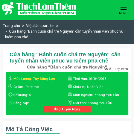
Skip to content
MENU
Trang chủ
Việc làm part-time
Cửa hàng "Bánh cuốn chả tre Nguyên" cần tuyển nhân viên phục vụ
kiêm pha chế
Cửa hàng "Bánh cuốn chả tre Nguyên" cần
tuyển nhân viên phục vụ kiêm pha chế
Cửa hàng "Bánh cuốn chả tre Nguyên"
81 Lượt xem
Mức Lương:
Tùy Năng Lực
Thời Hạn:
01/04/2018
Ca làm:
Parttime
Chức vụ:
Nhân Viên
Số lượng:
5
Kinh nghiệm:
Không Yêu Cầu
Bằng cấp:
Giới tính:
Không Yêu Cầu
Ứng Tuyển Ngay
Mô Tả Công Việc