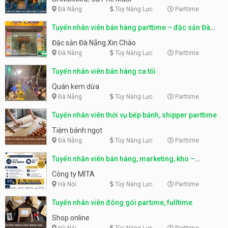
Đà Nẵng
Tùy Năng Lực
Parttime
Tuyển nhân viên bán hàng parttime – đặc sản Đà
Nẵng
Đặc sản Đà Nẵng Xin Chào
Đà Nẵng
Tùy Năng Lực
Parttime
Tuyển nhân viên bán hàng ca tối
Quán kem dừa
Đà Nẵng
Tùy Năng Lực
Parttime
Tuyển nhân viên thời vụ bếp bánh, shipper parttime
Tiệm bánh ngọt
Đà Nẵng
Tùy Năng Lực
Parttime
Tuyển nhân viên bán hàng, marketing, kho –
parttime, fulltime
Công ty MITA
Hà Nội
Tùy Năng Lực
Parttime
Tuyển nhân viên đóng gói partime, fulltime
Shop online
Hà Nội
Tùy Năng Lực
Parttime