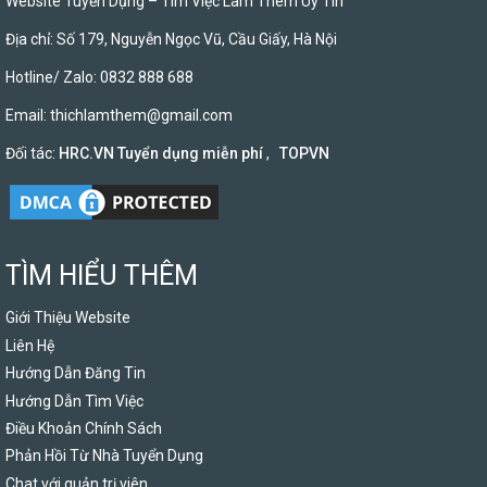
Website Tuyển Dụng – Tìm Việc Làm Thêm Uy Tín
Địa chỉ: Số 179, Nguyễn Ngọc Vũ, Cầu Giấy, Hà Nội
Hotline/ Zalo: 0832 888 688
Email:
thichlamthem@gmail.com
Đối tác:
HRC.VN Tuyển dụng miễn phí
,
TOPVN
TÌM HIỂU THÊM
Giới Thiệu Website
Liên Hệ
Hướng Dẫn Đăng Tin
Hướng Dẫn Tìm Việc
Điều Khoản Chính Sách
Phản Hồi Từ Nhà Tuyển Dụng
Chat với quản trị viên