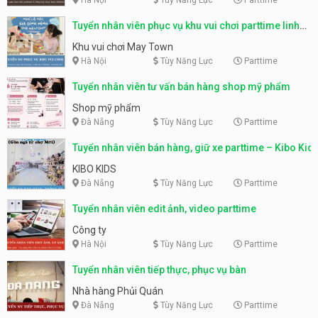
Tuyển nhân viên phục vụ khu vui chơi parttime linh
động
Khu vui chơi May Town
Hà Nội
Tùy Năng Lực
Parttime
Tuyển nhân viên tư vấn bán hàng shop mỹ phẩm
Shop mỹ phẩm
Đà Nẵng
Tùy Năng Lực
Parttime
Tuyển nhân viên bán hàng, giữ xe parttime – Kibo Kid
KIBO KIDS
Đà Nẵng
Tùy Năng Lực
Parttime
Tuyển nhân viên edit ảnh, video parttime
Công ty
Hà Nội
Tùy Năng Lực
Parttime
Tuyển nhân viên tiếp thực, phục vụ bàn
Nhà hàng Phủi Quán
Đà Nẵng
Tùy Năng Lực
Parttime