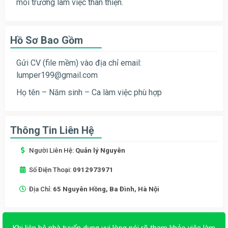
môi trường làm việc thân thiện.
Hồ Sơ Bao Gồm
Gửi CV (file mềm) vào địa chỉ email:
lumper199@gmail.com
Họ tên – Năm sinh – Ca làm việc phù hợp
Thông Tin Liên Hệ
Người Liên Hệ:
Quản lý Nguyên
Số Điện Thoại:
0912973971
Địa Chỉ:
65 Nguyên Hồng, Ba Đình, Hà Nội
Khi liên hệ nhà tuyển dụng vui lòng nói rõ tham khảo việc làm