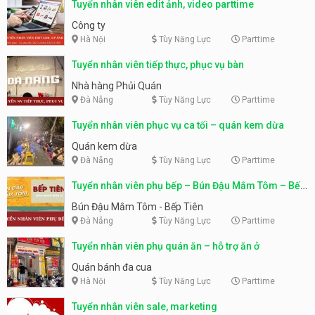
Tuyển nhân viên edit ảnh, video parttime
Công ty
Hà Nội
Tùy Năng Lực
Parttime
Tuyển nhân viên tiếp thực, phục vụ bàn
Nhà hàng Phủi Quán
Đà Nẵng
Tùy Năng Lực
Parttime
Tuyển nhân viên phục vụ ca tối – quán kem dừa
Quán kem dừa
Đà Nẵng
Tùy Năng Lực
Parttime
Tuyển nhân viên phụ bếp – Bún Đậu Mắm Tôm – Bếp
Tiên
Bún Đậu Mắm Tôm - Bếp Tiên
Đà Nẵng
Tùy Năng Lực
Parttime
Tuyển nhân viên phụ quán ăn – hỗ trợ ăn ở
Quán bánh đa cua
Hà Nội
Tùy Năng Lực
Parttime
Tuyển nhân viên sale, marketing