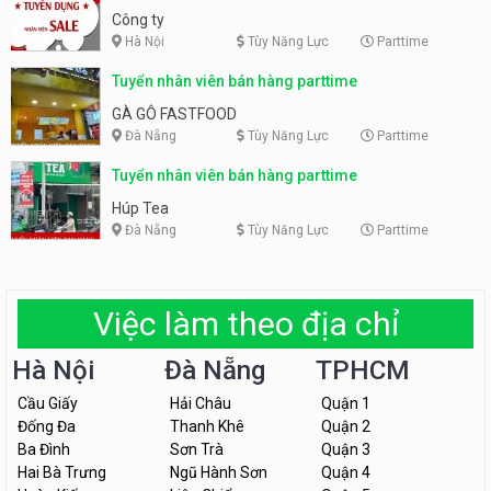
Công ty
Hà Nội
Tùy Năng Lực
Parttime
Tuyển nhân viên bán hàng parttime
GÀ GÔ FASTFOOD
Đà Nẵng
Tùy Năng Lực
Parttime
Tuyển nhân viên bán hàng parttime
Húp Tea
Đà Nẵng
Tùy Năng Lực
Parttime
Việc làm theo địa chỉ
Hà Nội
Đà Nẵng
TPHCM
Cầu Giấy
Hải Châu
Quận 1
Đống Đa
Thanh Khê
Quận 2
Ba Đình
Sơn Trà
Quận 3
Hai Bà Trưng
Ngũ Hành Sơn
Quận 4