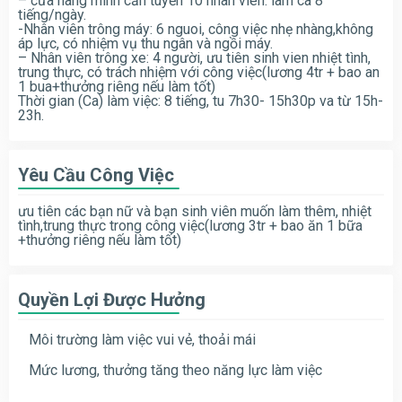
– cửa hàng mình cần tuyển 10 nhân viên. làm ca 8
tiếng/ngày.
-Nhân viên trông máy: 6 nguoi, công việc nhẹ nhàng,không
áp lực, có nhiệm vụ thu ngân và ngồi máy.
– Nhân viên trông xe: 4 người, ưu tiên sinh vien nhiệt tình,
trung thực, có trách nhiệm với công việc(lương 4tr + bao an
1 bua+thưởng riêng
nếu làm tốt)
Thời gian (Ca) làm việc: 8 tiếng, tu 7h30- 15h30p va từ 15h-
23h.
Yêu Cầu Công Việc
ưu tiên các bạn nữ và bạn sinh viên muốn làm thêm, nhiệt
tình,trung thực trong công việc(lương 3tr + bao ăn 1 bữa
+thưởng riêng nếu làm tốt)
Quyền Lợi Được Hưởng
Môi trường làm việc vui vẻ, thoải mái
Mức lương, thưởng tăng theo năng lực làm việc