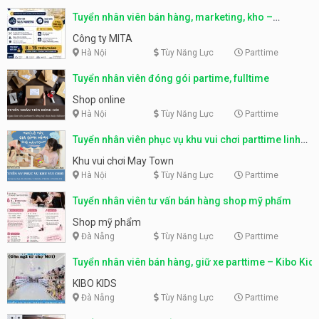
Tuyển nhân viên bán hàng, marketing, kho –
parttime, fulltime
Công ty MITA
Hà Nội
Tùy Năng Lực
Parttime
Tuyển nhân viên đóng gói partime, fulltime
Shop online
Hà Nội
Tùy Năng Lực
Parttime
Tuyển nhân viên phục vụ khu vui chơi parttime linh
động
Khu vui chơi May Town
Hà Nội
Tùy Năng Lực
Parttime
Tuyển nhân viên tư vấn bán hàng shop mỹ phẩm
Shop mỹ phẩm
Đà Nẵng
Tùy Năng Lực
Parttime
Tuyển nhân viên bán hàng, giữ xe parttime – Kibo Kid
KIBO KIDS
Đà Nẵng
Tùy Năng Lực
Parttime