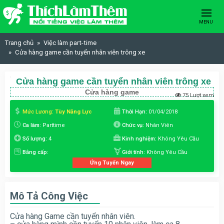
Skip to content
MENU
Trang chủ
Việc làm part-time
Cửa hàng game cần tuyển nhân viên trông xe
Cửa hàng game cần tuyển nhân viên trông xe
Cửa hàng game
75 Lượt xem
Mức Lương:
Tùy Năng Lực
Thời Hạn:
01/04/2018
Ca làm:
Parttime
Chức vụ:
Nhân Viên
Số lượng:
4
Kinh nghiệm:
Không Yêu Cầu
Bằng cấp:
Giới tính:
Không Yêu Cầu
Ứng Tuyển Ngay
Mô Tả Công Việc
Cửa hàng Game cần tuyển nhân viên.