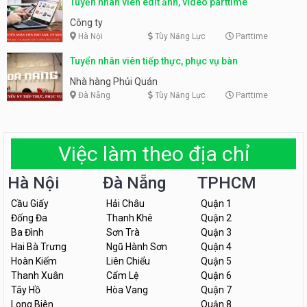
Tuyển nhân viên edit ảnh, video parttime
Công ty
Hà Nội
Tùy Năng Lực
Parttime
Tuyển nhân viên tiếp thực, phục vụ bàn
Nhà hàng Phủi Quán
Đà Nẵng
Tùy Năng Lực
Parttime
Việc làm theo địa chỉ
Hà Nội
Đà Nẵng
TPHCM
Cầu Giấy
Hải Châu
Quận 1
Đống Đa
Thanh Khê
Quận 2
Ba Đình
Sơn Trà
Quận 3
Hai Bà Trưng
Ngũ Hành Sơn
Quận 4
Hoàn Kiếm
Liên Chiểu
Quận 5
Thanh Xuân
Cẩm Lệ
Quận 6
Tây Hồ
Hòa Vang
Quận 7
Long Biên
Quận 8