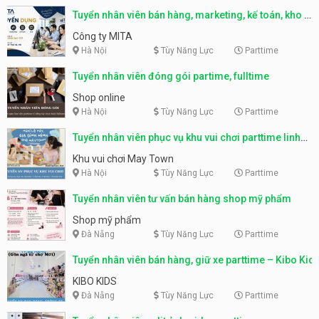
Tuyển nhân viên bán hàng, marketing, kế toán, kho –
parttime, fulltime
Công ty MITA
Hà Nội
Tùy Năng Lực
Parttime
Tuyển nhân viên đóng gói partime, fulltime
Shop online
Hà Nội
Tùy Năng Lực
Parttime
Tuyển nhân viên phục vụ khu vui chơi parttime linh
động
Khu vui chơi May Town
Hà Nội
Tùy Năng Lực
Parttime
Tuyển nhân viên tư vấn bán hàng shop mỹ phẩm
Shop mỹ phẩm
Đà Nẵng
Tùy Năng Lực
Parttime
Tuyển nhân viên bán hàng, giữ xe parttime – Kibo Kid
KIBO KIDS
Đà Nẵng
Tùy Năng Lực
Parttime