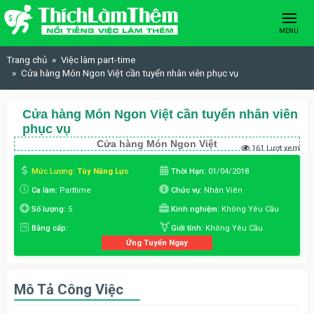
Skip to content
MENU
Trang chủ
Việc làm part-time
Cửa hàng Món Ngon Việt cần tuyển nhân viên phục vụ
Cửa hàng Món Ngon Việt cần tuyển nhân viên
phục vụ
Cửa hàng Món Ngon Việt
161 Lượt xem
Mức Lương:
Tùy Năng Lực
Thời Hạn:
01/04/2018
Ca làm:
Parttime
Chức vụ:
Nhân Viên
Số lượng:
5
Kinh nghiệm:
Không Yêu Cầu
Bằng cấp:
Giới tính:
Không Yêu Cầu
Ứng Tuyển Ngay
Mô Tả Công Việc