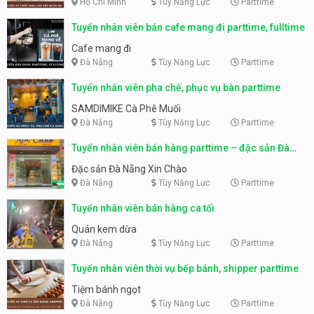
Hồ Chí Minh
Tùy Năng Lực
Parttime
Tuyển nhân viên bán cafe mang đi parttime, fulltime
Cafe mang đi
Đà Nẵng
Tùy Năng Lực
Parttime
Tuyển nhân viên pha chế, phục vụ bàn parttime
SAMDIMIKE Cà Phê Muối
Đà Nẵng
Tùy Năng Lực
Parttime
Tuyển nhân viên bán hàng parttime – đặc sản Đà
Nẵng
Đặc sản Đà Nẵng Xin Chào
Đà Nẵng
Tùy Năng Lực
Parttime
Tuyển nhân viên bán hàng ca tối
Quán kem dừa
Đà Nẵng
Tùy Năng Lực
Parttime
Tuyển nhân viên thời vụ bếp bánh, shipper parttime
Tiệm bánh ngọt
Đà Nẵng
Tùy Năng Lực
Parttime