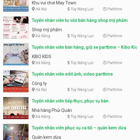
động
Khu vui chơi May Town
Hà Nội
Tùy Năng Lực
Parttime
Tuyển nhân viên tư vấn bán hàng shop mỹ phẩm
Shop mỹ phẩm
Đà Nẵng
Tùy Năng Lực
Parttime
Tuyển nhân viên bán hàng, giữ xe parttime – Kibo Kid
KIBO KIDS
Đà Nẵng
Tùy Năng Lực
Parttime
Tuyển nhân viên edit ảnh, video parttime
Công ty
Hà Nội
Tùy Năng Lực
Parttime
Tuyển nhân viên tiếp thực, phục vụ bàn
Nhà hàng Phủi Quán
Đà Nẵng
Tùy Năng Lực
Parttime
Tuyển nhân viên phục vụ ca tối – quán kem dừa
Quán kem dừa