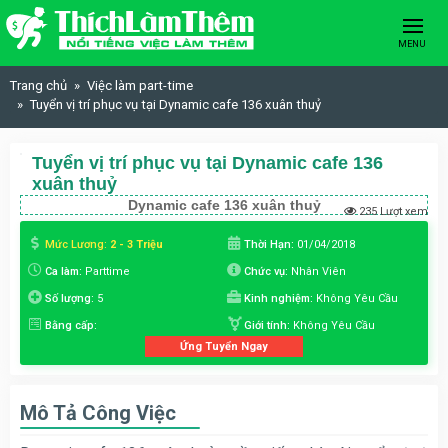
Skip to content
MENU
Trang chủ
Việc làm part-time
Tuyển vị trí phục vụ tại Dynamic cafe 136 xuân thuỷ
Tuyển vị trí phục vụ tại Dynamic cafe 136
xuân thuỷ
Dynamic cafe 136 xuân thuỷ
235 Lượt xem
Mức Lương:
2 - 3 Triệu
Thời Hạn:
01/04/2018
Ca làm:
Parttime
Chức vụ:
Nhân Viên
Số lượng:
5
Kinh nghiệm:
Không Yêu Cầu
Bằng cấp:
Giới tính:
Không Yêu Cầu
Ứng Tuyển Ngay
Mô Tả Công Việc