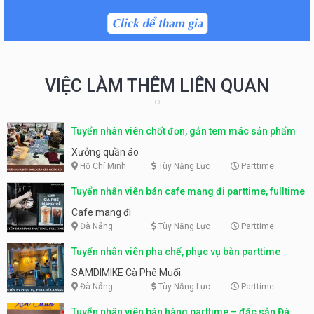
VIỆC LÀM THÊM LIÊN QUAN
Tuyển nhân viên chốt đơn, gắn tem mác sản phẩm
Xưởng quần áo
Hồ Chí Minh
Tùy Năng Lực
Parttime
Tuyển nhân viên bán cafe mang đi parttime, fulltime
Cafe mang đi
Đà Nẵng
Tùy Năng Lực
Parttime
Tuyển nhân viên pha chế, phục vụ bàn parttime
SAMDIMIKE Cà Phê Muối
Đà Nẵng
Tùy Năng Lực
Parttime
Tuyển nhân viên bán hàng parttime – đặc sản Đà