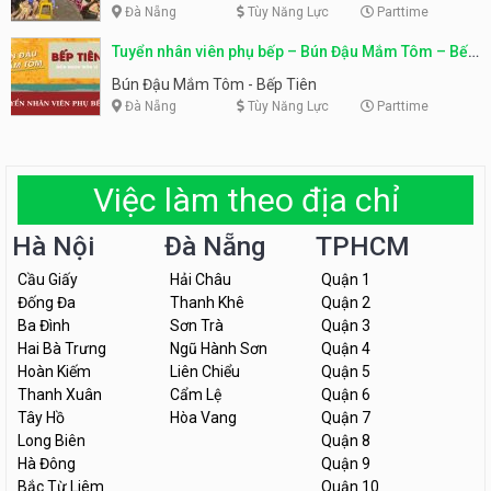
Đà Nẵng
Tùy Năng Lực
Parttime
Tuyển nhân viên phụ bếp – Bún Đậu Mắm Tôm – Bếp
Tiên
Bún Đậu Mắm Tôm - Bếp Tiên
Đà Nẵng
Tùy Năng Lực
Parttime
Việc làm theo địa chỉ
Hà Nội
Đà Nẵng
TPHCM
Cầu Giấy
Hải Châu
Quận 1
Đống Đa
Thanh Khê
Quận 2
Ba Đình
Sơn Trà
Quận 3
Hai Bà Trưng
Ngũ Hành Sơn
Quận 4
Hoàn Kiếm
Liên Chiểu
Quận 5
Thanh Xuân
Cẩm Lệ
Quận 6
Tây Hồ
Hòa Vang
Quận 7
Long Biên
Quận 8
Hà Đông
Quận 9
Bắc Từ Liêm
Quận 10