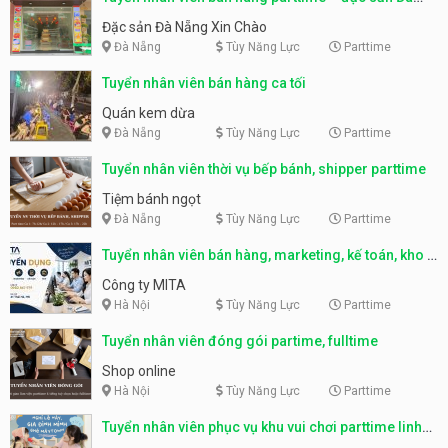
Nẵng
Đặc sản Đà Nẵng Xin Chào
Đà Nẵng
Tùy Năng Lực
Parttime
Tuyển nhân viên bán hàng ca tối
Quán kem dừa
Đà Nẵng
Tùy Năng Lực
Parttime
Tuyển nhân viên thời vụ bếp bánh, shipper parttime
Tiệm bánh ngọt
Đà Nẵng
Tùy Năng Lực
Parttime
Tuyển nhân viên bán hàng, marketing, kế toán, kho –
parttime, fulltime
Công ty MITA
Hà Nội
Tùy Năng Lực
Parttime
Tuyển nhân viên đóng gói partime, fulltime
Shop online
Hà Nội
Tùy Năng Lực
Parttime
Tuyển nhân viên phục vụ khu vui chơi parttime linh