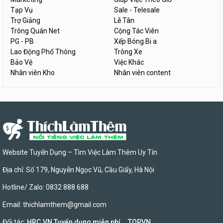
Tạp Vụ
Sale - Telesale
Trợ Giảng
Lễ Tân
Trông Quán Net
Cộng Tác Viên
PG - PB
Xếp Bóng Bi a
Lao Động Phổ Thông
Trông Xe
Bảo Vệ
Việc Khác
Nhân viên Kho
Nhân viên content
Website Tuyển Dụng – Tìm Việc Làm Thêm Uy Tín
Địa chỉ: Số 179, Nguyễn Ngọc Vũ, Cầu Giấy, Hà Nội
Hotline/ Zalo: 0832 888 688
Email:
thichlamthem@gmail.com
Đối tác:
HRC.VN Tuyển dụng miễn phí
,
TOPVN