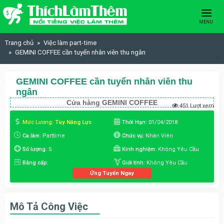
Skip to content
MENU
Trang chủ
Việc làm part-time
GEMINI COFFEE cần tuyển nhân viên thu ngân
GEMINI COFFEE cần tuyển nhân viên thu
ngân
Cửa hàng GEMINI COFFEE
451 Lượt xem
Mức Lương:
Tùy Năng Lực
Thời Hạn:
01/04/2018
Ca làm:
Parttime
Chức vụ:
Nhân Viên
Số lượng:
5
Kinh nghiệm:
Không Yêu Cầu
Bằng cấp:
Giới tính:
Không Yêu Cầu
Ứng Tuyển Ngay
Mô Tả Công Việc