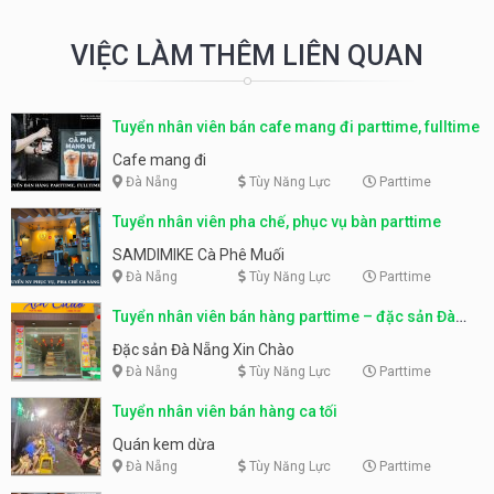
VIỆC LÀM THÊM LIÊN QUAN
Tuyển nhân viên bán cafe mang đi parttime, fulltime
Cafe mang đi
Đà Nẵng
Tùy Năng Lực
Parttime
Tuyển nhân viên pha chế, phục vụ bàn parttime
SAMDIMIKE Cà Phê Muối
Đà Nẵng
Tùy Năng Lực
Parttime
Tuyển nhân viên bán hàng parttime – đặc sản Đà
Nẵng
Đặc sản Đà Nẵng Xin Chào
Đà Nẵng
Tùy Năng Lực
Parttime
Tuyển nhân viên bán hàng ca tối
Quán kem dừa
Đà Nẵng
Tùy Năng Lực
Parttime