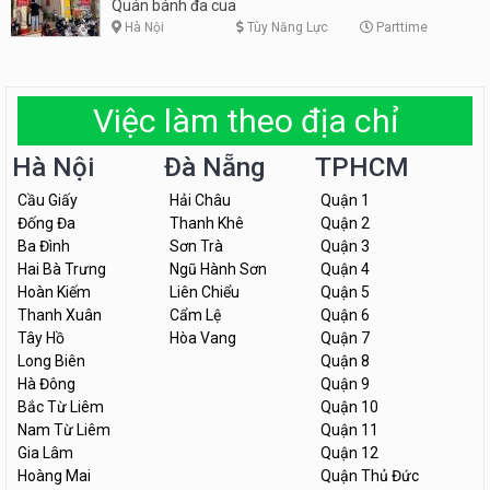
Quán bánh đa cua
Hà Nội
Tùy Năng Lực
Parttime
Việc làm theo địa chỉ
Hà Nội
Đà Nẵng
TPHCM
Cầu Giấy
Hải Châu
Quận 1
Đống Đa
Thanh Khê
Quận 2
Ba Đình
Sơn Trà
Quận 3
Hai Bà Trưng
Ngũ Hành Sơn
Quận 4
Hoàn Kiếm
Liên Chiểu
Quận 5
Thanh Xuân
Cẩm Lệ
Quận 6
Tây Hồ
Hòa Vang
Quận 7
Long Biên
Quận 8
Hà Đông
Quận 9
Bắc Từ Liêm
Quận 10
Nam Từ Liêm
Quận 11
Gia Lâm
Quận 12
Hoàng Mai
Quận Thủ Đức