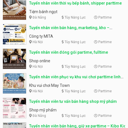
Tuyển nhân viên thời vụ bếp bánh, shipper parttime
Tiệm bánh ngọt
Đà Nẵng
Tùy Năng Lực
Parttime
Tuyển nhân viên bán hàng, marketing, kho –
parttime, fulltime
Công ty MITA
Hà Nội
Tùy Năng Lực
Parttime
Tuyển nhân viên đóng gói partime, fulltime
Shop online
Hà Nội
Tùy Năng Lực
Parttime
Tuyển nhân viên phục vụ khu vui chơi parttime linh
động
Khu vui chơi May Town
Hà Nội
Tùy Năng Lực
Parttime
Tuyển nhân viên tư vấn bán hàng shop mỹ phẩm
Shop mỹ phẩm
Đà Nẵng
Tùy Năng Lực
Parttime
Tuyển nhân viên bán hàng, giữ xe parttime – Kibo Kid