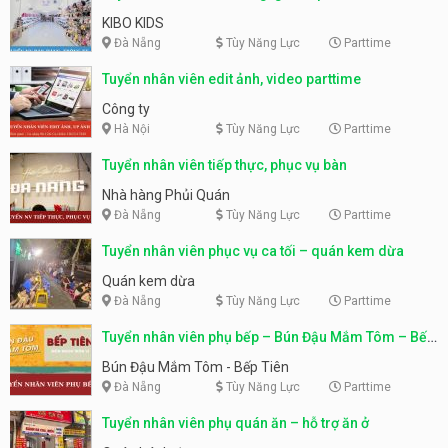
KIBO KIDS
Đà Nẵng
Tùy Năng Lực
Parttime
Tuyển nhân viên edit ảnh, video parttime
Công ty
Hà Nội
Tùy Năng Lực
Parttime
Tuyển nhân viên tiếp thực, phục vụ bàn
Nhà hàng Phủi Quán
Đà Nẵng
Tùy Năng Lực
Parttime
Tuyển nhân viên phục vụ ca tối – quán kem dừa
Quán kem dừa
Đà Nẵng
Tùy Năng Lực
Parttime
Tuyển nhân viên phụ bếp – Bún Đậu Mắm Tôm – Bếp
Tiên
Bún Đậu Mắm Tôm - Bếp Tiên
Đà Nẵng
Tùy Năng Lực
Parttime
Tuyển nhân viên phụ quán ăn – hỗ trợ ăn ở