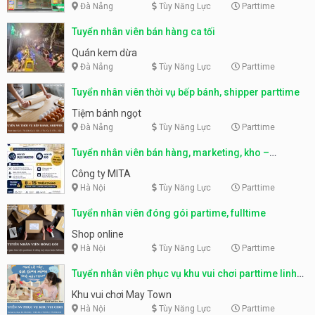
Đà Nẵng
Tùy Năng Lực
Parttime
Tuyển nhân viên bán hàng ca tối
Quán kem dừa
Đà Nẵng
Tùy Năng Lực
Parttime
Tuyển nhân viên thời vụ bếp bánh, shipper parttime
Tiệm bánh ngọt
Đà Nẵng
Tùy Năng Lực
Parttime
Tuyển nhân viên bán hàng, marketing, kho –
parttime, fulltime
Công ty MITA
Hà Nội
Tùy Năng Lực
Parttime
Tuyển nhân viên đóng gói partime, fulltime
Shop online
Hà Nội
Tùy Năng Lực
Parttime
Tuyển nhân viên phục vụ khu vui chơi parttime linh
động
Khu vui chơi May Town
Hà Nội
Tùy Năng Lực
Parttime