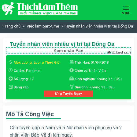
Skip to content
MENU
Trang chủ
Việc làm part-time
Tuyển nhân viên nhiều vị trí tại Đống Đa
Tuyển nhân viên nhiều vị trí tại Đống Đa
Kem chảo Pan
86 Lượt xem
Mức Lương:
Lương Theo Giờ
Thời Hạn:
01/04/2018
Ca làm:
Parttime
Chức vụ:
Nhân Viên
Số lượng:
12
Kinh nghiệm:
Không Yêu Cầu
Bằng cấp:
Giới tính:
Không Yêu Cầu
Ứng Tuyển Ngay
Mô Tả Công Việc
Cần tuyển gấp 5 Nam và 5 Nữ nhân viên phục vụ và 2
nhân viên Bảo Vệ đi làm ngay: