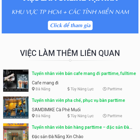
VIỆC LÀM THÊM LIÊN QUAN
Tuyển nhân viên bán cafe mang đi parttime, fulltime
Cafe mang đi
Đà Nẵng
Tùy Năng Lực
Parttime
Tuyển nhân viên pha chế, phục vụ bàn parttime
SAMDIMIKE Cà Phê Muối
Đà Nẵng
Tùy Năng Lực
Parttime
Tuyển nhân viên bán hàng parttime – đặc sản Đà
Nẵng
Đặc sản Đà Nẵng Xin Chào