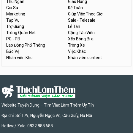
Thu Ngân
Giao Hàng
Gia Sư
Kế Toán
Marketing
Giúp Việc Theo Giờ
Tạp Vụ
Sale - Telesale
Trợ Giảng
Lễ Tân
Trông Quán Net
Cộng Tác Viên
PG - PB
Xếp Bóng Bi a
Lao Động Phổ Thông
Trông Xe
Bảo Vệ
Việc Khác
Nhân viên Kho
Nhân viên content
Website Tuyển Dụng – Tìm Việc Làm Thêm Uy Tín
Địa chỉ: Số 179, Nguyễn Ngọc Vũ, Cầu Giấy, Hà Nội
Hotline/ Zalo: 0832 888 688