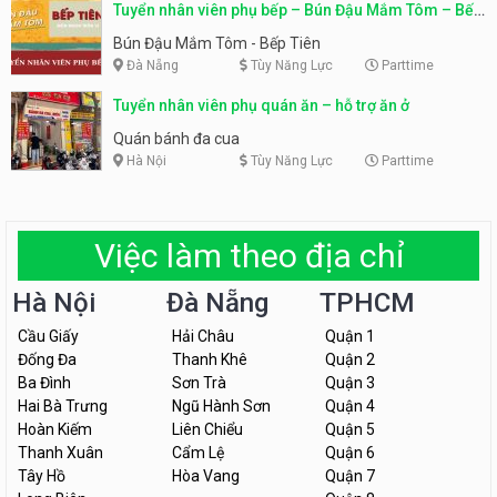
Tuyển nhân viên phụ bếp – Bún Đậu Mắm Tôm – Bếp
Tiên
Bún Đậu Mắm Tôm - Bếp Tiên
Đà Nẵng
Tùy Năng Lực
Parttime
Tuyển nhân viên phụ quán ăn – hỗ trợ ăn ở
Quán bánh đa cua
Hà Nội
Tùy Năng Lực
Parttime
Việc làm theo địa chỉ
Hà Nội
Đà Nẵng
TPHCM
Cầu Giấy
Hải Châu
Quận 1
Đống Đa
Thanh Khê
Quận 2
Ba Đình
Sơn Trà
Quận 3
Hai Bà Trưng
Ngũ Hành Sơn
Quận 4
Hoàn Kiếm
Liên Chiểu
Quận 5
Thanh Xuân
Cẩm Lệ
Quận 6
Tây Hồ
Hòa Vang
Quận 7