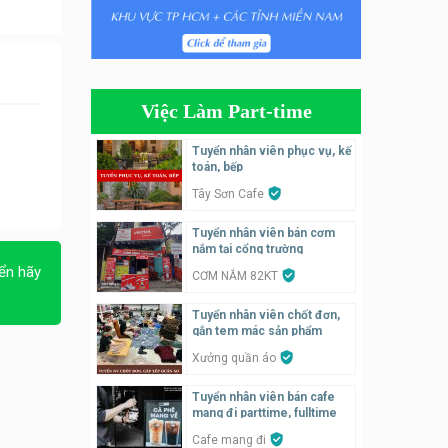
Tuyển nhân viên bán hàng,
giữ xe parttime – Kibo Kid
KIBO KIDS
Việc Làm Part-time
Tuyển nhân viên edit ảnh,
video parttime
Tuyển nhân viên phục vụ, kế
toán, bếp
Công ty
Tây Sơn Cafe
Tuyển nhân viên tiếp thực,
Tuyển nhân viên bán cơm
phục vụ bàn
nắm tại cổng trường
Nhà hàng Phủi Quán
ển hãy
CƠM NẮM 82KT
Tuyển nhân viên phụ quán ăn
Tuyển nhân viên chốt đơn,
– hỗ trợ ăn ở
gắn tem mác sản phẩm
Quán bánh đa cua
Xưởng quần áo
Tuyển nhân viên bán cafe
Tuyển nhân viên bán hàng
mang đi parttime, fulltime
parttime
Cafe mang đi
GÀ GÔ FASTFOOD