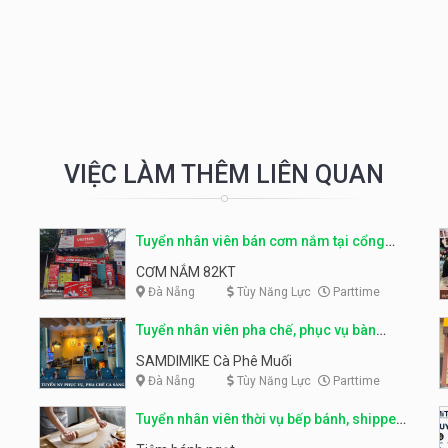
VIỆC LÀM THÊM LIÊN QUAN
Tuyển nhân viên bán cơm nắm tại cổng
trường
CƠM NẮM 82KT
Đà Nẵng
Tùy Năng Lực
Parttime
Tuyển nhân viên pha chế, phục vụ bàn
parttime
SAMDIMIKE Cà Phê Muối
Đà Nẵng
Tùy Năng Lực
Parttime
Tuyển nhân viên thời vụ bếp bánh, shipper
parttime