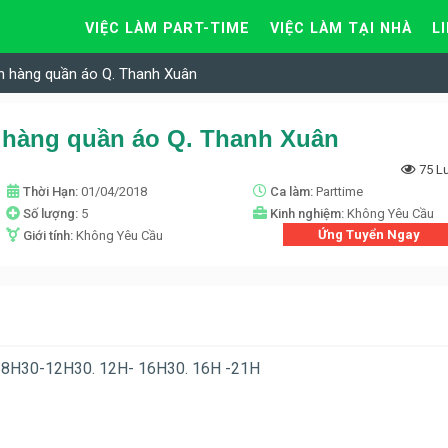
VIỆC LÀM PART-TIME
VIỆC LÀM TẠI NHÀ
L
n hàng quần áo Q. Thanh Xuân
 hàng quần áo Q. Thanh Xuân
75 L
Thời Hạn:
01/04/2018
Ca làm:
Parttime
Số lượng:
5
Kinh nghiệm:
Không Yêu Cầu
Ứng Tuyển Ngay
Giới tính:
Không Yêu Cầu
8H30-12H30. 12H- 16H30. 16H -21H