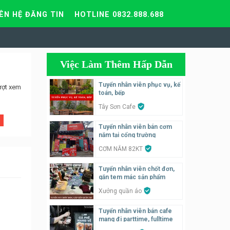
IÊN HỆ ĐĂNG TIN
HOTLINE 0832.888.688
Việc Làm Thêm Hấp Dẫn
Tuyển nhân viên phục vụ, kế
ượt xem
toán, bếp
Tây Sơn Cafe
Tuyển nhân viên bán cơm
nắm tại cổng trường
CƠM NẮM 82KT
Tuyển nhân viên chốt đơn,
gắn tem mác sản phẩm
Xưởng quần áo
Tuyển nhân viên bán cafe
mang đi parttime, fulltime