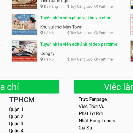
Tiệm bánh ngọt
Đà Nẵng
Tùy Năng Lực
Parttime
Tuyển nhân viên phục vụ khu vui chơi
parttime linh động
Khu vui chơi May Town
Hà Nội
Tùy Năng Lực
Parttime
e
Tuyển nhân viên edit ảnh, video parttime
Công ty
Hà Nội
Tùy Năng Lực
Parttime
a chỉ
Việc l
TPHCM
Trực Fanpage
Việc Thời Vụ
Quận 1
Phát Tờ Rơi
Quận 2
Nhặt Bóng Tennis
Quận 3
Gia Sư
Quận 4