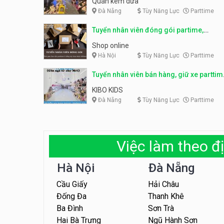
Quán kem dừa
Đà Nẵng
Tùy Năng Lực
Parttime
Tuyển nhân viên đóng gói partime,
fulltime
Shop online
Hà Nội
Tùy Năng Lực
Parttime
Tuyển nhân viên bán hàng, giữ xe parttim
– Kibo Kid
KIBO KIDS
Đà Nẵng
Tùy Năng Lực
Parttime
Việc làm theo đị
Hà Nội
Đà Nẵng
Cầu Giấy
Hải Châu
Đống Đa
Thanh Khê
Ba Đình
Sơn Trà
Hai Bà Trưng
Ngũ Hành Sơn