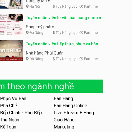
Công ty MITA
Hà Nội
Tùy Năng Lực
Parttime
Tuyển nhân viên đóng gói
partime, fulltime
Tuyển nhân viên đóng gói
Tuyển nhân viên tư vấn bán hàng shop mỹ
parttime
Shop online
phẩm
Shop online
Shop mỹ phẩm
Đà Nẵng
Tùy Năng Lực
Parttime
Tuyển nhân viên phục vụ
khu vui chơi parttime linh
động
Tuyển nhân viên tiếp thực, phục vụ bàn
Khu vui chơi May Town
Nhà hàng Phủi Quán
Đà Nẵng
Tùy Năng Lực
Parttime
Tuyển nhân viên tư vấn bán
hàng shop mỹ phẩm
Shop mỹ phẩm
àm theo ngành nghề
Tuyển nhân viên bán hàng,
giữ xe parttime – Kibo Kid
Phục Vụ Bàn
Bán Hàng
KIBO KIDS
Pha Chế
Bán Hàng Online
Bếp Chính - Phụ Bếp
Live Stream B.Hàng
Tuyển nhân viên edit ảnh,
video parttime
Thu Ngân
Giao Hàng
Kế Toán
Marketing
Công ty