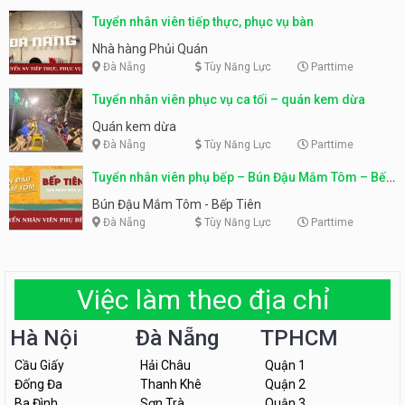
Tuyển nhân viên tiếp thực, phục vụ bàn
Nhà hàng Phủi Quán
Đà Nẵng
Tùy Năng Lực
Parttime
Tuyển nhân viên phục vụ ca tối – quán kem dừa
Quán kem dừa
Đà Nẵng
Tùy Năng Lực
Parttime
Tuyển nhân viên phụ bếp – Bún Đậu Mắm Tôm – Bếp
Tiên
Bún Đậu Mắm Tôm - Bếp Tiên
Đà Nẵng
Tùy Năng Lực
Parttime
Việc làm theo địa chỉ
Hà Nội
Đà Nẵng
TPHCM
Cầu Giấy
Hải Châu
Quận 1
Đống Đa
Thanh Khê
Quận 2
Ba Đình
Sơn Trà
Quận 3