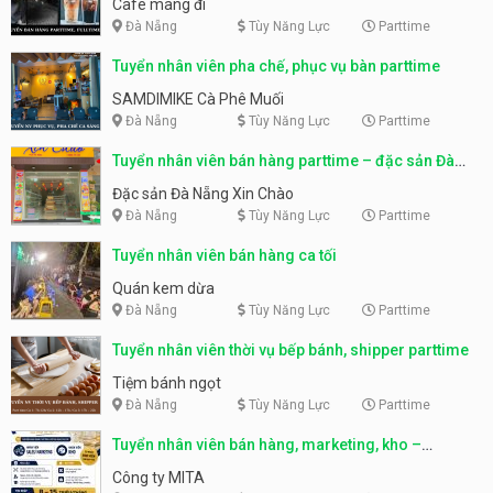
Cafe mang đi
Đà Nẵng
Tùy Năng Lực
Parttime
Tuyển nhân viên pha chế, phục vụ bàn parttime
SAMDIMIKE Cà Phê Muối
Đà Nẵng
Tùy Năng Lực
Parttime
Tuyển nhân viên bán hàng parttime – đặc sản Đà
Nẵng
Đặc sản Đà Nẵng Xin Chào
Đà Nẵng
Tùy Năng Lực
Parttime
Tuyển nhân viên bán hàng ca tối
Quán kem dừa
Đà Nẵng
Tùy Năng Lực
Parttime
Tuyển nhân viên thời vụ bếp bánh, shipper parttime
Tiệm bánh ngọt
Đà Nẵng
Tùy Năng Lực
Parttime
Tuyển nhân viên bán hàng, marketing, kho –
parttime, fulltime
Công ty MITA