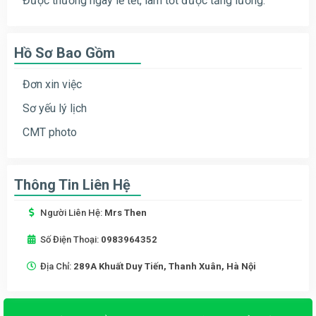
Được thưởng ngày lễ tễt, làm tốt được tăng lương.
Hồ Sơ Bao Gồm
Đơn xin việc
Sơ yếu lý lịch
CMT photo
Thông Tin Liên Hệ
Người Liên Hệ:
Mrs Then
Số Điện Thoại:
0983964352
Địa Chỉ:
289A Khuất Duy Tiến, Thanh Xuân, Hà Nội