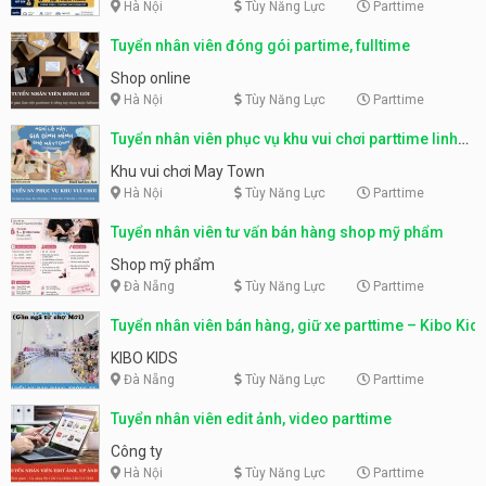
Hà Nội
Tùy Năng Lực
Parttime
Tuyển nhân viên đóng gói partime, fulltime
Shop online
Hà Nội
Tùy Năng Lực
Parttime
Tuyển nhân viên phục vụ khu vui chơi parttime linh
động
Khu vui chơi May Town
Hà Nội
Tùy Năng Lực
Parttime
Tuyển nhân viên tư vấn bán hàng shop mỹ phẩm
Shop mỹ phẩm
Đà Nẵng
Tùy Năng Lực
Parttime
Tuyển nhân viên bán hàng, giữ xe parttime – Kibo Kid
KIBO KIDS
Đà Nẵng
Tùy Năng Lực
Parttime
Tuyển nhân viên edit ảnh, video parttime
Công ty
Hà Nội
Tùy Năng Lực
Parttime