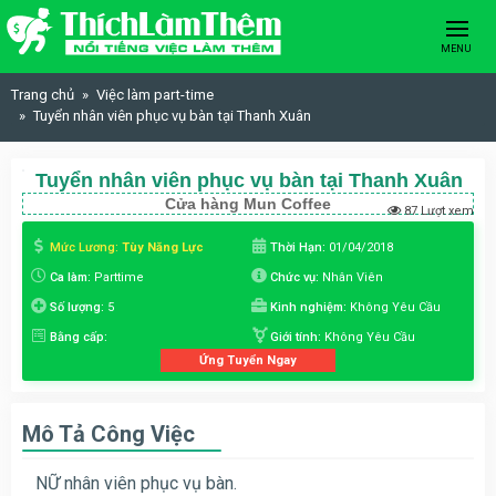
Skip to content
MENU
Trang chủ
Việc làm part-time
Tuyển nhân viên phục vụ bàn tại Thanh Xuân
Tuyển nhân viên phục vụ bàn tại Thanh Xuân
Cửa hàng Mun Coffee
87 Lượt xem
Mức Lương:
Tùy Năng Lực
Thời Hạn:
01/04/2018
Ca làm:
Parttime
Chức vụ:
Nhân Viên
Số lượng:
5
Kinh nghiệm:
Không Yêu Cầu
Bằng cấp:
Giới tính:
Không Yêu Cầu
Ứng Tuyển Ngay
Mô Tả Công Việc
NỮ nhân viên phục vụ bàn.