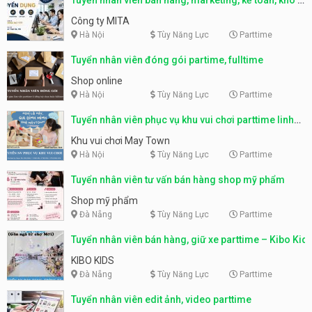
parttime, fulltime
Công ty MITA
Hà Nội
Tùy Năng Lực
Parttime
Tuyển nhân viên đóng gói partime, fulltime
Shop online
Hà Nội
Tùy Năng Lực
Parttime
Tuyển nhân viên phục vụ khu vui chơi parttime linh
động
Khu vui chơi May Town
Hà Nội
Tùy Năng Lực
Parttime
Tuyển nhân viên tư vấn bán hàng shop mỹ phẩm
Shop mỹ phẩm
Đà Nẵng
Tùy Năng Lực
Parttime
Tuyển nhân viên bán hàng, giữ xe parttime – Kibo Kid
KIBO KIDS
Đà Nẵng
Tùy Năng Lực
Parttime
Tuyển nhân viên edit ảnh, video parttime