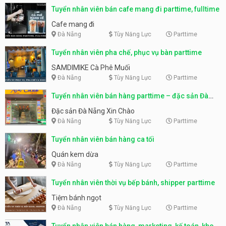
Tuyển nhân viên bán cafe mang đi parttime, fulltime
Cafe mang đi
Đà Nẵng
Tùy Năng Lực
Parttime
Tuyển nhân viên pha chế, phục vụ bàn parttime
SAMDIMIKE Cà Phê Muối
Đà Nẵng
Tùy Năng Lực
Parttime
Tuyển nhân viên bán hàng parttime – đặc sản Đà
Nẵng
Đặc sản Đà Nẵng Xin Chào
Đà Nẵng
Tùy Năng Lực
Parttime
Tuyển nhân viên bán hàng ca tối
Quán kem dừa
Đà Nẵng
Tùy Năng Lực
Parttime
Tuyển nhân viên thời vụ bếp bánh, shipper parttime
Tiệm bánh ngọt
Đà Nẵng
Tùy Năng Lực
Parttime
Tuyển nhân viên bán hàng, marketing, kế toán, kho –