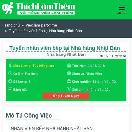
Skip to content
MENU
Trang chủ
Việc làm part-time
Tuyển nhân viên bếp tại Nhà hàng Nhật Bản
Tuyển nhân viên bếp tại Nhà hàng Nhật Bản
Nhà hàng Nhật Bản
1693 Lượt xem
Mức Lương:
Tùy Năng Lực
Thời Hạn:
01/04/2018
Ca làm:
Parttime
Chức vụ:
Nhân Viên
Số lượng:
5
Kinh nghiệm:
Không Yêu Cầu
Bằng cấp:
Giới tính:
Không Yêu Cầu
Ứng Tuyển Ngay
Mô Tả Công Việc
NHÂN VIÊN BẾP NHÀ HÀNG NHẬT BẢN