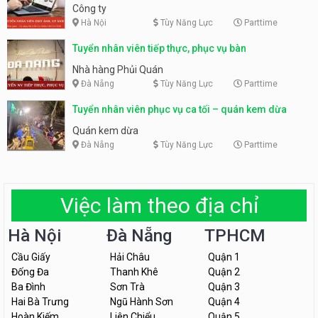
Công ty
Hà Nội
Tùy Năng Lực
Parttime
Tuyển nhân viên tiếp thực, phục vụ bàn
Nhà hàng Phủi Quán
Đà Nẵng
Tùy Năng Lực
Parttime
Tuyển nhân viên phục vụ ca tối – quán kem dừa
Quán kem dừa
Đà Nẵng
Tùy Năng Lực
Parttime
Việc làm theo địa chỉ
Hà Nội
Đà Nẵng
TPHCM
Cầu Giấy
Hải Châu
Quận 1
Đống Đa
Thanh Khê
Quận 2
Ba Đình
Sơn Trà
Quận 3
Hai Bà Trưng
Ngũ Hành Sơn
Quận 4
Hoàn Kiếm
Liên Chiểu
Quận 5