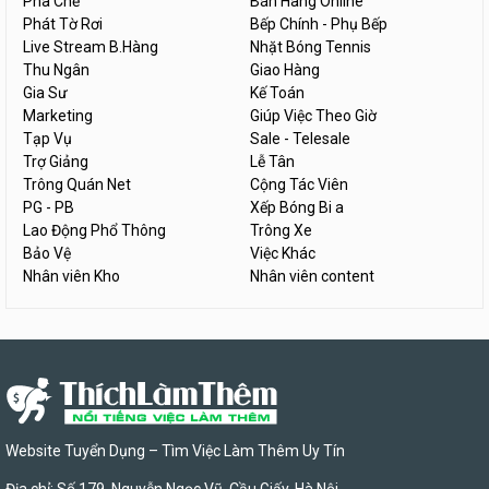
Pha Chế
Bán Hàng Online
Phát Tờ Rơi
Bếp Chính - Phụ Bếp
Live Stream B.Hàng
Nhặt Bóng Tennis
Thu Ngân
Giao Hàng
Gia Sư
Kế Toán
Marketing
Giúp Việc Theo Giờ
Tạp Vụ
Sale - Telesale
Trợ Giảng
Lễ Tân
Trông Quán Net
Cộng Tác Viên
PG - PB
Xếp Bóng Bi a
Lao Động Phổ Thông
Trông Xe
Bảo Vệ
Việc Khác
Nhân viên Kho
Nhân viên content
Website Tuyển Dụng – Tìm Việc Làm Thêm Uy Tín