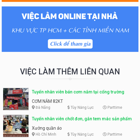
VIỆC LÀM THÊM LIÊN QUAN
Tuyển nhân viên bán cơm nắm tại cổng trường
CƠM NẮM 82KT
Đà Nẵng
Tùy Năng Lực
Parttime
Tuyển nhân viên chốt đơn, gắn tem mác sản phẩm
Xưởng quần áo
Hồ Chí Minh
Tùy Năng Lực
Parttime