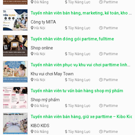
Đà Nẵng
Tùy Năng Lực
Parttime
Tuyển nhân viên bán hàng, marketing, kế toán, kho –
parttime, fulltime
Công ty MITA
Hà Nội
Tùy Năng Lực
Parttime
Tuyển nhân viên đóng gói partime, fulltime
Shop online
Hà Nội
Tùy Năng Lực
Parttime
Tuyển nhân viên phục vụ khu vui chơi parttime linh
động
Khu vui chơi May Town
Hà Nội
Tùy Năng Lực
Parttime
Tuyển nhân viên tư vấn bán hàng shop mỹ phẩm
Shop mỹ phẩm
Đà Nẵng
Tùy Năng Lực
Parttime
Tuyển nhân viên bán hàng, giữ xe parttime – Kibo Kid
KIBO KIDS
Đà Nẵng
Tùy Năng Lực
Parttime