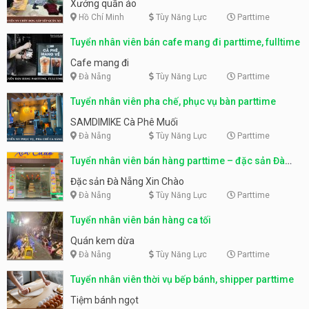
Xưởng quần áo
Hồ Chí Minh
Tùy Năng Lực
Parttime
Tuyển nhân viên bán cafe mang đi parttime, fulltime
Cafe mang đi
Đà Nẵng
Tùy Năng Lực
Parttime
Tuyển nhân viên pha chế, phục vụ bàn parttime
SAMDIMIKE Cà Phê Muối
Đà Nẵng
Tùy Năng Lực
Parttime
Tuyển nhân viên bán hàng parttime – đặc sản Đà
Nẵng
Đặc sản Đà Nẵng Xin Chào
Đà Nẵng
Tùy Năng Lực
Parttime
Tuyển nhân viên bán hàng ca tối
Quán kem dừa
Đà Nẵng
Tùy Năng Lực
Parttime
Tuyển nhân viên thời vụ bếp bánh, shipper parttime
Tiệm bánh ngọt