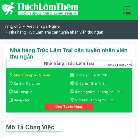
Skip to content
MENU
Trang chủ
Việc làm part-time
Nhà hàng Trúc Lâm Trai cần tuyển nhân viên thu ngân
Nhà hàng Trúc Lâm Trai cần tuyển nhân viên
thu ngân
Nhà hàng Trúc Lâm Trai
47 Lượt xem
Mức Lương:
4 - 5 Triệu
Thời Hạn:
01/04/2018
Ca làm:
Parttime
Chức vụ:
Nhân Viên
Số lượng:
2
Kinh nghiệm:
Không Yêu Cầu
Bằng cấp:
Giới tính:
Không Yêu Cầu
Ứng Tuyển Ngay
Mô Tả Công Việc