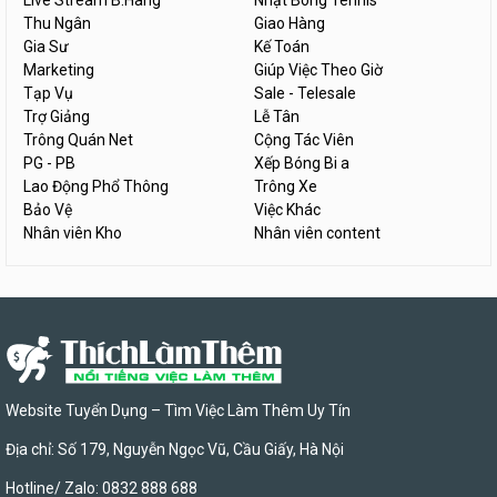
Live Stream B.Hàng
Nhặt Bóng Tennis
Thu Ngân
Giao Hàng
Gia Sư
Kế Toán
Marketing
Giúp Việc Theo Giờ
Tạp Vụ
Sale - Telesale
Trợ Giảng
Lễ Tân
Trông Quán Net
Cộng Tác Viên
PG - PB
Xếp Bóng Bi a
Lao Động Phổ Thông
Trông Xe
Bảo Vệ
Việc Khác
Nhân viên Kho
Nhân viên content
Website Tuyển Dụng – Tìm Việc Làm Thêm Uy Tín
Địa chỉ: Số 179, Nguyễn Ngọc Vũ, Cầu Giấy, Hà Nội
Hotline/ Zalo: 0832 888 688