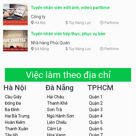
Tuyển nhân viên edit ảnh, video parttime
Công ty
Hà Nội
Tùy Năng Lực
Parttime
Tuyển nhân viên tiếp thực, phục vụ bàn
Nhà hàng Phủi Quán
Đà Nẵng
Tùy Năng Lực
Parttime
Việc làm theo địa chỉ
Hà Nội
Đà Nẵng
TPHCM
Cầu Giấy
Hải Châu
Quận 1
Đống Đa
Thanh Khê
Quận 2
Ba Đình
Sơn Trà
Quận 3
Hai Bà Trưng
Ngũ Hành Sơn
Quận 4
Hoàn Kiếm
Liên Chiểu
Quận 5
Thanh Xuân
Cẩm Lệ
Quận 6
Tây Hồ
Hòa Vang
Quận 7