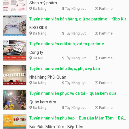
Shop mỹ phẩm
Đà Nẵng
Tùy Năng Lực
Parttime
Tuyển nhân viên bán hàng, giữ xe parttime – Kibo Kid
KIBO KIDS
Đà Nẵng
Tùy Năng Lực
Parttime
Tuyển nhân viên edit ảnh, video parttime
Công ty
Hà Nội
Tùy Năng Lực
Parttime
Tuyển nhân viên tiếp thực, phục vụ bàn
Nhà hàng Phủi Quán
Đà Nẵng
Tùy Năng Lực
Parttime
Tuyển nhân viên phục vụ ca tối – quán kem dừa
Quán kem dừa
Đà Nẵng
Tùy Năng Lực
Parttime
Tuyển nhân viên phụ bếp – Bún Đậu Mắm Tôm – Bếp
Tiên
Bún Đậu Mắm Tôm - Bếp Tiên