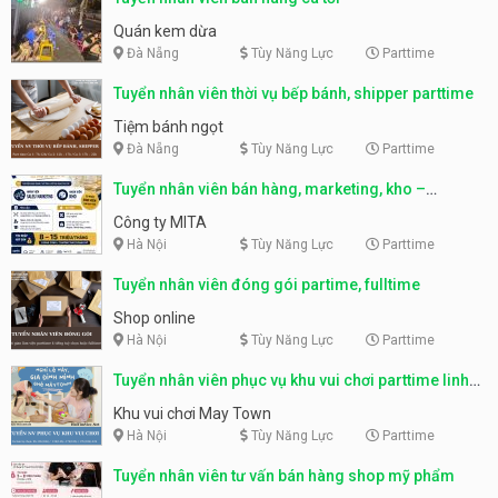
Quán kem dừa
Đà Nẵng
Tùy Năng Lực
Parttime
Tuyển nhân viên thời vụ bếp bánh, shipper parttime
Tiệm bánh ngọt
Đà Nẵng
Tùy Năng Lực
Parttime
Tuyển nhân viên bán hàng, marketing, kho –
parttime, fulltime
Công ty MITA
Hà Nội
Tùy Năng Lực
Parttime
Tuyển nhân viên đóng gói partime, fulltime
Shop online
Hà Nội
Tùy Năng Lực
Parttime
Tuyển nhân viên phục vụ khu vui chơi parttime linh
động
Khu vui chơi May Town
Hà Nội
Tùy Năng Lực
Parttime
Tuyển nhân viên tư vấn bán hàng shop mỹ phẩm