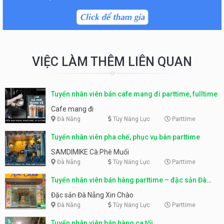
VIỆC LÀM THÊM LIÊN QUAN
Tuyển nhân viên bán cafe mang đi parttime, fulltime
Cafe mang đi
Đà Nẵng
Tùy Năng Lực
Parttime
Tuyển nhân viên pha chế, phục vụ bàn parttime
SAMDIMIKE Cà Phê Muối
Đà Nẵng
Tùy Năng Lực
Parttime
Tuyển nhân viên bán hàng parttime – đặc sản Đà
Nẵng
Đặc sản Đà Nẵng Xin Chào
Đà Nẵng
Tùy Năng Lực
Parttime
Tuyển nhân viên bán hàng ca tối