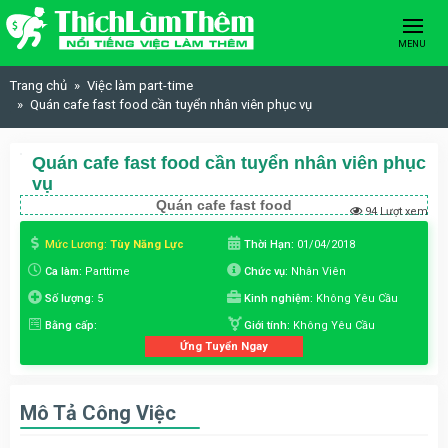
Skip to content
MENU
Trang chủ
Việc làm part-time
Quán cafe fast food cần tuyển nhân viên phục vụ
Quán cafe fast food cần tuyển nhân viên phục
vụ
Quán cafe fast food
94 Lượt xem
Mức Lương:
Tùy Năng Lực
Thời Hạn:
01/04/2018
Ca làm:
Parttime
Chức vụ:
Nhân Viên
Số lượng:
5
Kinh nghiệm:
Không Yêu Cầu
Bằng cấp:
Giới tính:
Không Yêu Cầu
Ứng Tuyển Ngay
Mô Tả Công Việc