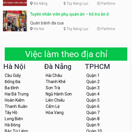
Đà Nẵng
Tùy Năng Lực
Parttime
Tuyển nhân viên phụ quán ăn – hỗ trợ ăn ở
Quán bánh đa cua
Hà Nội
Tùy Năng Lực
Parttime
Việc làm theo địa chỉ
Hà Nội
Đà Nẵng
TPHCM
Cầu Giấy
Hải Châu
Quận 1
Đống Đa
Thanh Khê
Quận 2
Ba Đình
Sơn Trà
Quận 3
Hai Bà Trưng
Ngũ Hành Sơn
Quận 4
Hoàn Kiếm
Liên Chiểu
Quận 5
Thanh Xuân
Cẩm Lệ
Quận 6
Tây Hồ
Hòa Vang
Quận 7
Long Biên
Quận 8
Hà Đông
Quận 9
Bắc Từ Liêm
Quận 10