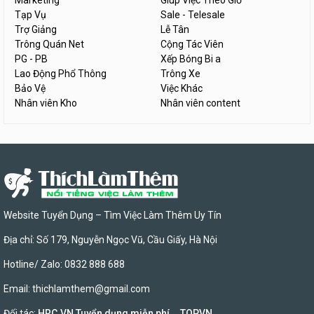
Marketing
Giúp Việc Theo Giờ
Tạp Vụ
Sale - Telesale
Trợ Giảng
Lễ Tân
Trông Quán Net
Cộng Tác Viên
PG - PB
Xếp Bóng Bi a
Lao Động Phổ Thông
Trông Xe
Bảo Vệ
Việc Khác
Nhân viên Kho
Nhân viên content
Website Tuyển Dụng – Tìm Việc Làm Thêm Uy Tín
Địa chỉ: Số 179, Nguyễn Ngọc Vũ, Cầu Giấy, Hà Nội
Hotline/ Zalo: 0832 888 688
Email:
thichlamthem@gmail.com
Đối tác:
HRC.VN Tuyển dụng miễn phí
,
TOPVN