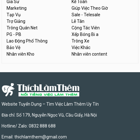
Gia Sư
Kế Toán
Marketing
Giúp Việc Theo Giờ
Tạp Vụ
Sale - Telesale
Trợ Giảng
Lễ Tân
Trông Quán Net
Cộng Tác Viên
PG - PB
Xếp Bóng Bi a
Lao Động Phổ Thông
Trông Xe
Bảo Vệ
Việc Khác
Nhân viên Kho
Nhân viên content
Website Tuyển Dụng – Tìm Việc Làm Thêm Uy Tín
Địa chỉ: Số 179, Nguyễn Ngọc Vũ, Cầu Giấy, Hà Nội
Hotline/ Zalo: 0832 888 688
Email:
thichlamthem@gmail.com