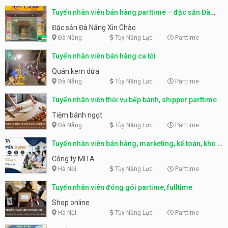
Tuyển nhân viên bán hàng parttime – đặc sản Đà
Nẵng
Đặc sản Đà Nẵng Xin Chào
Đà Nẵng
Tùy Năng Lực
Parttime
Tuyển nhân viên bán hàng ca tối
Quán kem dừa
Đà Nẵng
Tùy Năng Lực
Parttime
Tuyển nhân viên thời vụ bếp bánh, shipper parttime
Tiệm bánh ngọt
Đà Nẵng
Tùy Năng Lực
Parttime
Tuyển nhân viên bán hàng, marketing, kế toán, kho –
parttime, fulltime
Công ty MITA
Hà Nội
Tùy Năng Lực
Parttime
Tuyển nhân viên đóng gói partime, fulltime
Shop online
Hà Nội
Tùy Năng Lực
Parttime