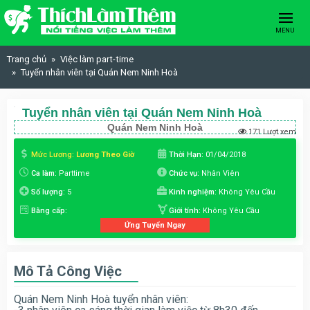
Skip to content
MENU
Trang chủ
Việc làm part-time
Tuyển nhân viên tại Quán Nem Ninh Hoà
Tuyển nhân viên tại Quán Nem Ninh Hoà
Quán Nem Ninh Hoà
171 Lượt xem
Mức Lương:
Lương Theo Giờ
Thời Hạn:
01/04/2018
Ca làm:
Parttime
Chức vụ:
Nhân Viên
Số lượng:
5
Kinh nghiệm:
Không Yêu Cầu
Bằng cấp:
Giới tính:
Không Yêu Cầu
Ứng Tuyển Ngay
Mô Tả Công Việc
Quán Nem Ninh Hoà tuyển nhân viên: