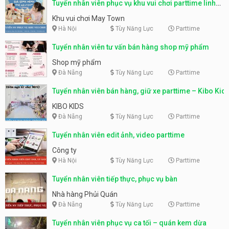
Tuyển nhân viên phục vụ khu vui chơi parttime linh
động
Khu vui chơi May Town
Hà Nội
Tùy Năng Lực
Parttime
Tuyển nhân viên tư vấn bán hàng shop mỹ phẩm
Shop mỹ phẩm
Đà Nẵng
Tùy Năng Lực
Parttime
Tuyển nhân viên bán hàng, giữ xe parttime – Kibo Kid
KIBO KIDS
Đà Nẵng
Tùy Năng Lực
Parttime
Tuyển nhân viên edit ảnh, video parttime
Công ty
Hà Nội
Tùy Năng Lực
Parttime
Tuyển nhân viên tiếp thực, phục vụ bàn
Nhà hàng Phủi Quán
Đà Nẵng
Tùy Năng Lực
Parttime
Tuyển nhân viên phục vụ ca tối – quán kem dừa