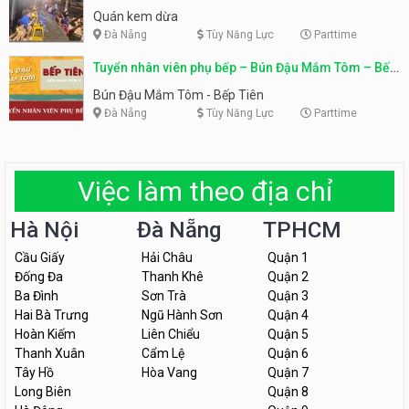
Quán kem dừa
Đà Nẵng
Tùy Năng Lực
Parttime
Tuyển nhân viên phụ bếp – Bún Đậu Mắm Tôm – Bếp
Tiên
Bún Đậu Mắm Tôm - Bếp Tiên
Đà Nẵng
Tùy Năng Lực
Parttime
Việc làm theo địa chỉ
Hà Nội
Đà Nẵng
TPHCM
Cầu Giấy
Hải Châu
Quận 1
Đống Đa
Thanh Khê
Quận 2
Ba Đình
Sơn Trà
Quận 3
Hai Bà Trưng
Ngũ Hành Sơn
Quận 4
Hoàn Kiếm
Liên Chiểu
Quận 5
Thanh Xuân
Cẩm Lệ
Quận 6
Tây Hồ
Hòa Vang
Quận 7
Long Biên
Quận 8