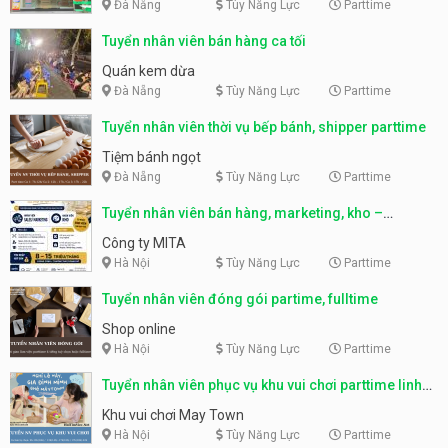
Đà Nẵng
Tùy Năng Lực
Parttime
Tuyển nhân viên bán hàng ca tối
Quán kem dừa
Đà Nẵng
Tùy Năng Lực
Parttime
Tuyển nhân viên thời vụ bếp bánh, shipper parttime
Tiệm bánh ngọt
Đà Nẵng
Tùy Năng Lực
Parttime
Tuyển nhân viên bán hàng, marketing, kho –
parttime, fulltime
Công ty MITA
Hà Nội
Tùy Năng Lực
Parttime
Tuyển nhân viên đóng gói partime, fulltime
Shop online
Hà Nội
Tùy Năng Lực
Parttime
Tuyển nhân viên phục vụ khu vui chơi parttime linh
động
Khu vui chơi May Town
Hà Nội
Tùy Năng Lực
Parttime