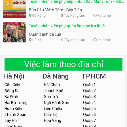
Tuyển nhân viên phụ bếp – Bún Đậu Mắm Tôm – Bếp
Tiên
Bún Đậu Mắm Tôm - Bếp Tiên
Đà Nẵng
Tùy Năng Lực
Parttime
Tuyển nhân viên phụ quán ăn – hỗ trợ ăn ở
Quán bánh đa cua
Hà Nội
Tùy Năng Lực
Parttime
Việc làm theo địa chỉ
Hà Nội
Đà Nẵng
TPHCM
Cầu Giấy
Hải Châu
Quận 1
Đống Đa
Thanh Khê
Quận 2
Ba Đình
Sơn Trà
Quận 3
Hai Bà Trưng
Ngũ Hành Sơn
Quận 4
Hoàn Kiếm
Liên Chiểu
Quận 5
Thanh Xuân
Cẩm Lệ
Quận 6
Tây Hồ
Hòa Vang
Quận 7
Long Biên
Quận 8