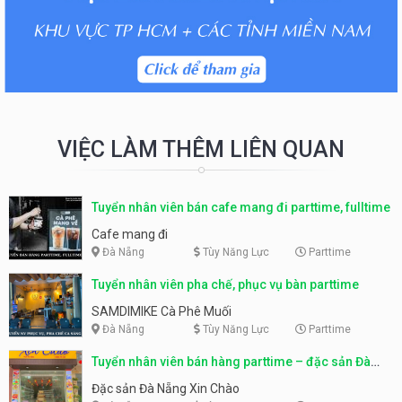
VIỆC LÀM THÊM LIÊN QUAN
Tuyển nhân viên bán cafe mang đi parttime, fulltime
Cafe mang đi
Đà Nẵng
Tùy Năng Lực
Parttime
Tuyển nhân viên pha chế, phục vụ bàn parttime
SAMDIMIKE Cà Phê Muối
Đà Nẵng
Tùy Năng Lực
Parttime
Tuyển nhân viên bán hàng parttime – đặc sản Đà
Nẵng
Đặc sản Đà Nẵng Xin Chào