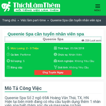
Skip to content
MENU
Trang chủ
Việc làm part-time
Queenie Spa cần tuyển nhân viên spa
Queenie Spa cần tuyển nhân viên spa
Queenie Spa
259 Lượt xem
Mức Lương:
2 - 3 Triệu
Thời Hạn:
01/04/2018
Ca làm:
Parttime
Chức vụ:
Nhân Viên
Số lượng:
5
Kinh nghiệm:
Không Yêu Cầu
Bằng cấp:
Giới tính:
Không Yêu Cầu
Ứng Tuyển Ngay
Mô Tả Công Việc
Queenie Spa Số 2 ngõ 69A Hoàng Văn Thái, TX, HN
Hiện tại bên mình đang có nhu cầu tuyển dụng thêm 1 nhân
viên spa biết chăm sóc da và massage cơ bản