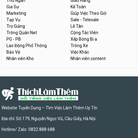
Thu Ngân
Giao Hàng
Gia Sư
Kế Toán
Marketing
Giúp Việc Theo Giờ
Tạp Vụ
Sale - Telesale
Trợ Giảng
Lễ Tân
Trông Quán Net
Cộng Tác Viên
PG - PB
Xếp Bóng Bi a
Lao Động Phổ Thông
Trông Xe
Bảo Vệ
Việc Khác
Nhân viên Kho
Nhân viên content
Website Tuyển Dụng – Tìm Việc Làm Thêm Uy Tín
Địa chỉ: Số 179, Nguyễn Ngọc Vũ, Cầu Giấy, Hà Nội
Hotline/ Zalo: 0832 888 688