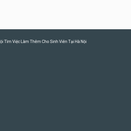
Tiệm bánh ngọt
Tuyển nhân viên văn phòng
parttime
Shop online
ội Tìm Việc Làm Thêm Cho Sinh Viên Tại Hà Nội
Tuyển nhân viên pha chế,
phục vụ bàn
SNACK BAR NHẬT