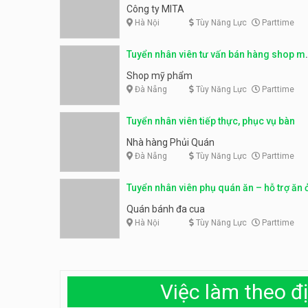
– parttime, fulltime
Công ty MITA
Hà Nội
Tùy Năng Lực
Parttime
Tuyển nhân viên tư vấn bán hàng shop m
phẩm
Shop mỹ phẩm
Đà Nẵng
Tùy Năng Lực
Parttime
Tuyển nhân viên tiếp thực, phục vụ bàn
Nhà hàng Phủi Quán
Đà Nẵng
Tùy Năng Lực
Parttime
Tuyển nhân viên phụ quán ăn – hỗ trợ ăn 
Quán bánh đa cua
Hà Nội
Tùy Năng Lực
Parttime
Việc làm theo đị