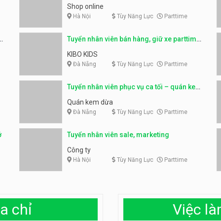
fulltime
Shop online
Hà Nội
Tùy Năng Lực
Parttime
ỹ
Tuyển nhân viên bán hàng, giữ xe parttime
– Kibo Kid
KIBO KIDS
Đà Nẵng
Tùy Năng Lực
Parttime
Tuyển nhân viên phục vụ ca tối – quán kem
dừa
Quán kem dừa
Đà Nẵng
Tùy Năng Lực
Parttime
ở
Tuyển nhân viên sale, marketing
Công ty
Hà Nội
Tùy Năng Lực
Parttime
a chỉ
Việc l