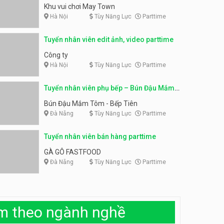
parttime linh động
Khu vui chơi May Town
KIBO KIDS
Hà Nội
Tùy Năng Lực
Parttime
Tuyển nhân viên edit ảnh,
Tuyển nhân viên edit ảnh, video parttime
video parttime
Công ty
Công ty
Hà Nội
Tùy Năng Lực
Parttime
Tuyển nhân viên tiếp thực,
phục vụ bàn
Tuyển nhân viên phụ bếp – Bún Đậu Mắm
Nhà hàng Phủi Quán
Tôm – Bếp Tiên
Bún Đậu Mắm Tôm - Bếp Tiên
Đà Nẵng
Tùy Năng Lực
Parttime
Tuyển nhân viên phục vụ ca
tối – quán kem dừa
Tuyển nhân viên bán hàng parttime
Quán kem dừa
GÀ GÔ FASTFOOD
Đà Nẵng
Tùy Năng Lực
Parttime
Tuyển nhân viên phụ bếp –
Bún Đậu Mắm Tôm – Bếp
Tiên
Bún Đậu Mắm Tôm - Bếp Tiên
àm theo ngành nghề
Tuyển nhân viên phụ quán ăn
– hỗ trợ ăn ở