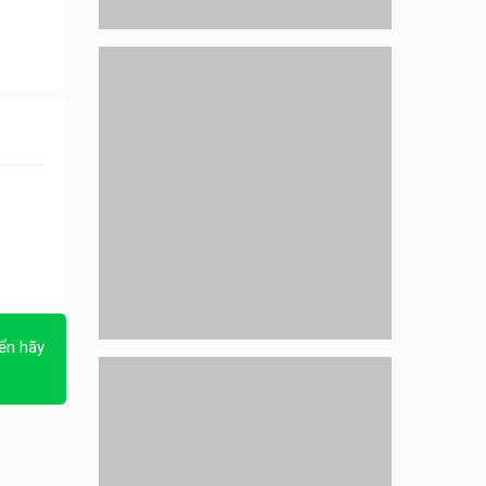
– hỗ trợ ăn ở
Quán bánh đa cua
Tuyển nhân viên bán hàng
parttime
GÀ GÔ FASTFOOD
Tuyển nhân viên bán hàng
parttime
Húp Tea
Tuyển nhân viên pha chế
tiệm trà sữa
TRÀ SỮA THÁI LAN
SONGKRAN
ển hãy
Tuyển nhân viên tư vấn bán
hàng tiệm bánh ngọt
Tiệm bánh ngọt
Tuyển nhân viên pha chế,