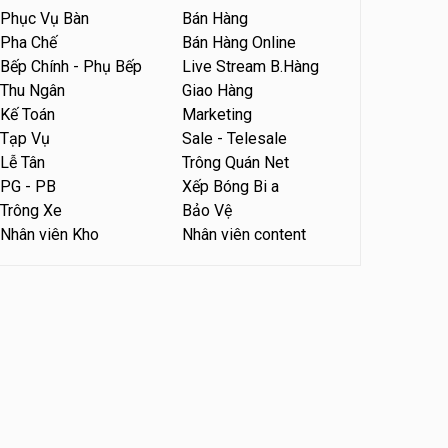
Phục Vụ Bàn
Bán Hàng
Quán bánh đa cua
Pha Chế
Bán Hàng Online
Bếp Chính - Phụ Bếp
Live Stream B.Hàng
Tuyển nhân viên sale,
marketing
Thu Ngân
Giao Hàng
Kế Toán
Marketing
Công ty
Tạp Vụ
Sale - Telesale
Tuyển nhân viên bán hàng
Lễ Tân
Trông Quán Net
parttime
PG - PB
Xếp Bóng Bi a
GÀ GÔ FASTFOOD
Trông Xe
Bảo Vệ
Nhân viên Kho
Nhân viên content
Tuyển nhân viên bán hàng
parttime
Húp Tea
Tuyển nhân viên pha chế
tiệm trà sữa
TRÀ SỮA THÁI LAN
SONGKRAN
Tuyển nhân viên tư vấn bán
hàng tiệm bánh ngọt