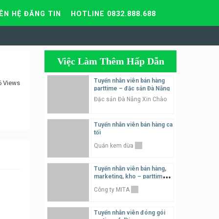
IÊN HỆ ĐĂNG TIN
HOTLINE 0832.888.688
Việc Làm Thêm Hấp Dẫn
Tuyển nhân viên bán hàng
6 Views
parttime – đặc sản Đà Nẵng
Đặc sản Đà Nẵng Xin Chào
Tuyển nhân viên bán hàng ca
tối
Quán kem dừa
Tuyển nhân viên bán hàng,
marketing, kho – parttime,
fulltime
Công ty MITA
Tuyển nhân viên đóng gói