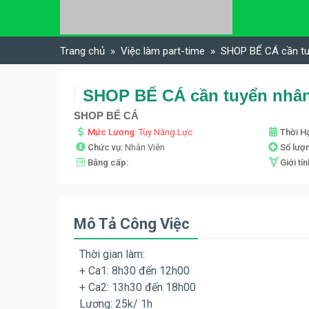
Skip to content
Trang chủ
Việc làm part-time
SHOP BỂ CÁ cần tu
SHOP BỂ CÁ cần tuyển nhân
SHOP BỂ CÁ
Mức Lương:
Tùy Năng Lực
Thời H
Chức vụ:
Nhân Viên
Số lượ
Bằng cấp:
Giới tí
Mô Tả Công Việc
Thời gian làm:
+ Ca1: 8h30 đến 12h00
+ Ca2: 13h30 đến 18h00
Lương: 25k/ 1h