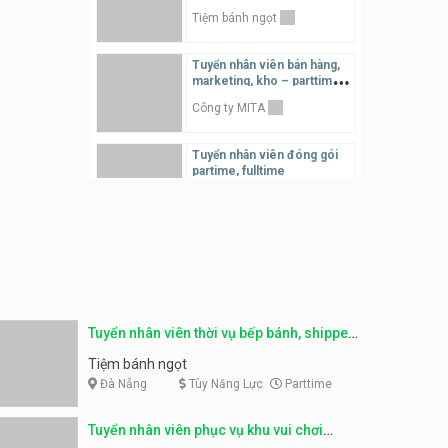
trực page, thu ngân parttime
Tiệm bánh ngọt
lương cao
GRAVI ESCAPE ROOM
Tuyển nhân viên bán hàng,
marketing, kho – parttime,
Tuyển nhân viên phụ bếp, tạp
fulltime
vụ, hỗ trợ ra đơn
Công ty MITA
Shop đồ ăn đêm Trang Béo
Tuyển nhân viên đóng gói
partime, fulltime
Shop online
Tuyển nhân viên phục vụ
khu vui chơi parttime linh
động
Khu vui chơi May Town
Tuyển nhân viên thời vụ bếp bánh, shipper
Tuyển nhân viên tư vấn bán
hàng shop mỹ phẩm
parttime
Tiệm bánh ngọt
Shop mỹ phẩm
Đà Nẵng
Tùy Năng Lực
Parttime
Tuyển nhân viên bán hàng,
Tuyển nhân viên phục vụ khu vui chơi
giữ xe parttime – Kibo Kid