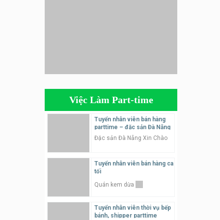
phục vụ bàn
SNACK BAR NHẬT
Tuyển quản lý, kế toán ca,
bếp, bếp chính lương cao
Nhà hàng Phố Men Chill
Tuyển nhân viên đóng gói
parttime
Việc Làm Part-time
Shop online
Tuyển nhân viên bán hàng
parttime – đặc sản Đà Nẵng
Tuyển nhân viên phục vụ
bàn, phụ bếp
Đặc sản Đà Nẵng Xin Chào
MEEAWN TOWN x Chim quay
Tuyển nhân viên bán hàng ca
tối
Tuyển nhân viên phục vụ
bàn parttime
Quán kem dừa
Quán ăn, Cafe
Tuyển nhân viên thời vụ bếp
bánh, shipper parttime
Tuyển nhân viên content,