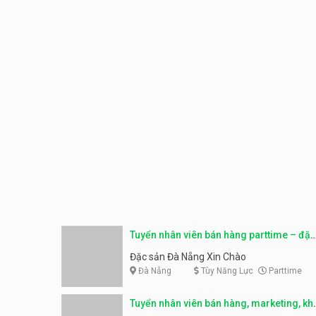
Tuyển nhân viên bán hàng parttime – đặc
sản Đà Nẵng
Đặc sản Đà Nẵng Xin Chào
Đà Nẵng
Tùy Năng Lực
Parttime
Tuyển nhân viên bán hàng, marketing, kh