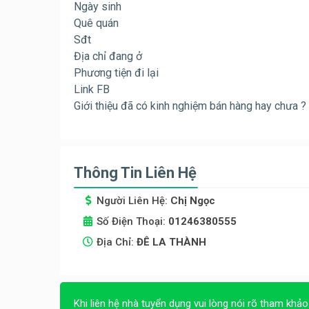
Ngày sinh
Quê quán
Sđt
Địa chỉ đang ở
Phương tiện đi lại
Link FB
Giới thiệu đã có kinh nghiệm bán hàng hay chưa ?
Thông Tin Liên Hệ
Người Liên Hệ:
Chị Ngọc
Số Điện Thoại:
01246380555
Địa Chỉ:
ĐÊ LA THÀNH
Khi liên hệ nhà tuyển dụng vui lòng nói rõ tham khảo