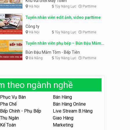
Khu vui chơi May Town
Hà Nội
Tùy Năng Lực
Parttime
Tuyển nhân viên tư vấn bán
hàng shop mỹ phẩm
Tuyển nhân viên phục vụ
Tuyển nhân viên edit ảnh, video parttime
bàn parttime
Shop mỹ phẩm
Quán ăn, Cafe
Công ty
Hà Nội
Tùy Năng Lực
Parttime
Tuyển nhân viên bán hàng,
giữ xe parttime – Kibo Kid
Tuyển nhân viên phụ bếp – Bún Đậu Mắm
KIBO KIDS
Tôm – Bếp Tiên
Bún Đậu Mắm Tôm - Bếp Tiên
Đà Nẵng
Tùy Năng Lực
Parttime
Tuyển nhân viên edit ảnh,
video parttime
Công ty
àm theo ngành nghề
Tuyển nhân viên tiếp thực,
phục vụ bàn
Phục Vụ Bàn
Bán Hàng
Nhà hàng Phủi Quán
Pha Chế
Bán Hàng Online
Bếp Chính - Phụ Bếp
Live Stream B.Hàng
Tuyển nhân viên phục vụ ca
tối – quán kem dừa
Thu Ngân
Giao Hàng
Kế Toán
Marketing
Quán kem dừa