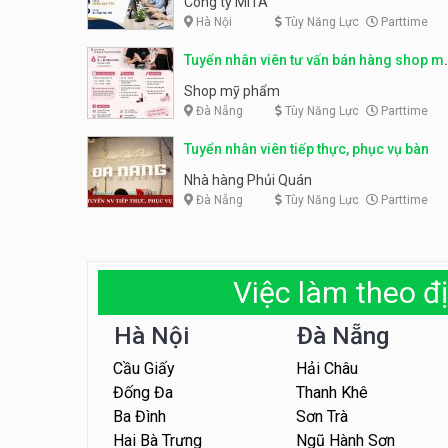
Công ty MITA
Hà Nội
Tùy Năng Lực
Parttime
Tuyển nhân viên tư vấn bán hàng shop m
phẩm
Shop mỹ phẩm
Đà Nẵng
Tùy Năng Lực
Parttime
Tuyển nhân viên tiếp thực, phục vụ bàn
Nhà hàng Phủi Quán
Đà Nẵng
Tùy Năng Lực
Parttime
Việc làm theo đị
Hà Nội
Đà Nẵng
Cầu Giấy
Hải Châu
Đống Đa
Thanh Khê
Ba Đình
Sơn Trà
Hai Bà Trưng
Ngũ Hành Sơn