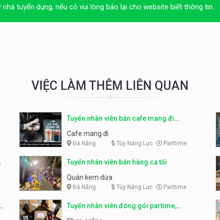
ừ nhà tuyển dụng, nếu có vui lòng báo lại cho website biết thông tin.
VIỆC LÀM THÊM LIÊN QUAN
Tuyển nhân viên bán cafe mang đi
parttime, fulltime
Cafe mang đi
Đà Nẵng
Tùy Năng Lực
Parttime
Tuyển nhân viên bán hàng ca tối
Quán kem dừa
Đà Nẵng
Tùy Năng Lực
Parttime
Tuyển nhân viên đóng gói partime,
fulltime