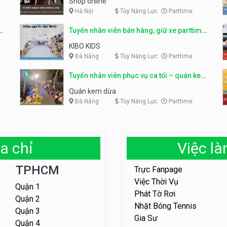
Shop online
Hà Nội
Tùy Năng Lực
Parttime
ỹ
Tuyển nhân viên bán hàng, giữ xe parttime
– Kibo Kid
KIBO KIDS
Đà Nẵng
Tùy Năng Lực
Parttime
Tuyển nhân viên phục vụ ca tối – quán kem
dừa
Quán kem dừa
Đà Nẵng
Tùy Năng Lực
Parttime
a chỉ
Việc l
TPHCM
Trực Fanpage
Việc Thời Vụ
Quận 1
Phát Tờ Rơi
Quận 2
Nhặt Bóng Tennis
Quận 3
Gia Sư
Quận 4