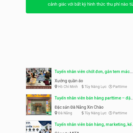
cảnh giác với bất kỳ hình thức thu phí nào t
Tuyển nhân viên chốt đơn, gắn tem mác
sản phẩm
Xưởng quần áo
Hồ Chí Minh
Tùy Năng Lực
Parttime
Tuyển nhân viên bán hàng parttime – đặc
sản Đà Nẵng
Đặc sản Đà Nẵng Xin Chào
Đà Nẵng
Tùy Năng Lực
Parttime
Tuyển nhân viên bán hàng, marketing, kế
toán, kho – parttime, fulltime