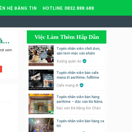
IÊN HỆ ĐĂNG TIN
HOTLINE 0832.888.688
Việc Làm Thêm Hấp Dẫn
Shop thời trang nữ hàng thiết kế cần tuyển nhân viên bán hàng quần áo
Tuyển nhân viên chốt đơn,
ượt xem
gắn tem mác sản phẩm
Xưởng quần áo
Tuyển nhân viên bán cafe
mang đi parttime, fulltime
Cafe mang đi
Tuyển nhân viên bán hàng
parttime – đặc sản Đà Nẵng
Đặc sản Đà Nẵng Xin Chào
Tuyển nhân viên bán hàng ca
tối