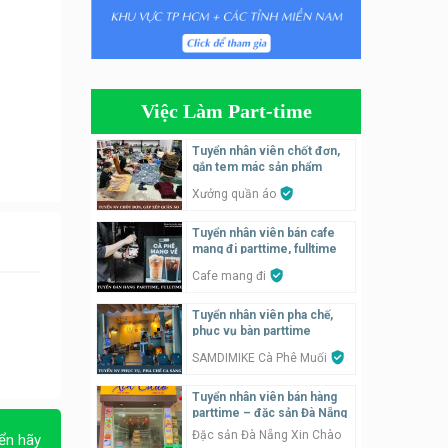
Tuyển nhân viên tiếp thực,
phục vụ bàn
Nhà hàng Phủi Quán
Việc Làm Part-time
Tuyển nhân viên phụ quán ăn
– hỗ trợ ăn ở
Tuyển nhân viên chốt đơn,
gắn tem mác sản phẩm
Quán bánh đa cua
Xưởng quần áo
Tuyển nhân viên bán hàng
Tuyển nhân viên bán cafe
parttime
mang đi parttime, fulltime
GÀ GÔ FASTFOOD
Cafe mang đi
Tuyển nhân viên bán hàng
Tuyển nhân viên pha chế,
parttime
phục vụ bàn parttime
Húp Tea
SAMDIMIKE Cà Phê Muối
Tuyển nhân viên bán hàng
Tuyển nhân viên pha chế
parttime – đặc sản Đà Nẵng
tiệm trà sữa
Đặc sản Đà Nẵng Xin Chào
TRÀ SỮA THÁI LAN
ển hãy