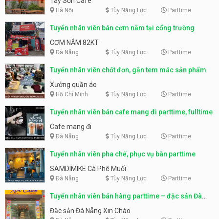
Tây Sơn Cafe
Hà Nội
Tùy Năng Lực
Parttime
Tuyển nhân viên bán cơm nắm tại cổng trường
CƠM NẮM 82KT
Đà Nẵng
Tùy Năng Lực
Parttime
Tuyển nhân viên chốt đơn, gắn tem mác sản phẩm
Xưởng quần áo
Hồ Chí Minh
Tùy Năng Lực
Parttime
Tuyển nhân viên bán cafe mang đi parttime, fulltime
Cafe mang đi
Đà Nẵng
Tùy Năng Lực
Parttime
Tuyển nhân viên pha chế, phục vụ bàn parttime
SAMDIMIKE Cà Phê Muối
Đà Nẵng
Tùy Năng Lực
Parttime
Tuyển nhân viên bán hàng parttime – đặc sản Đà
Nẵng
Đặc sản Đà Nẵng Xin Chào