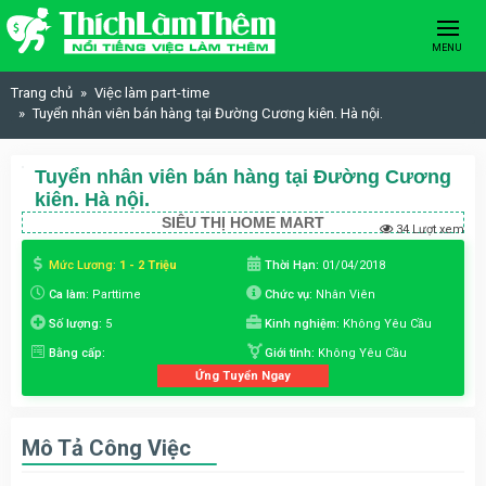
Skip to content
MENU
Trang chủ
Việc làm part-time
Tuyển nhân viên bán hàng tại Đường Cương kiên. Hà nội.
Tuyển nhân viên bán hàng tại Đường Cương
kiên. Hà nội.
SIÊU THỊ HOME MART
34 Lượt xem
Mức Lương:
1 - 2 Triệu
Thời Hạn:
01/04/2018
Ca làm:
Parttime
Chức vụ:
Nhân Viên
Số lượng:
5
Kinh nghiệm:
Không Yêu Cầu
Bằng cấp:
Giới tính:
Không Yêu Cầu
Ứng Tuyển Ngay
Mô Tả Công Việc