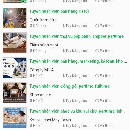
Đà Nẵng
Tùy Năng Lực
Parttime
Tuyển nhân viên bán hàng ca tối
Quán kem dừa
Đà Nẵng
Tùy Năng Lực
Parttime
Tuyển nhân viên thời vụ bếp bánh, shipper parttime
Tiệm bánh ngọt
Đà Nẵng
Tùy Năng Lực
Parttime
Tuyển nhân viên bán hàng, marketing, kế toán, kho –
parttime, fulltime
Công ty MITA
Hà Nội
Tùy Năng Lực
Parttime
Tuyển nhân viên đóng gói partime, fulltime
Shop online
Hà Nội
Tùy Năng Lực
Parttime
Tuyển nhân viên phục vụ khu vui chơi parttime linh
động
Khu vui chơi May Town
Hà Nội
Tùy Năng Lực
Parttime