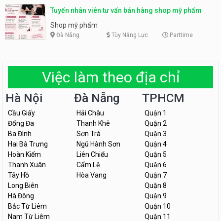
Tuyển nhân viên tư vấn bán hàng shop mỹ phẩm
Shop mỹ phẩm
Đà Nẵng
Tùy Năng Lực
Parttime
Việc làm theo địa chỉ
Hà Nội
Đà Nẵng
TPHCM
Cầu Giấy
Hải Châu
Quận 1
Đống Đa
Thanh Khê
Quận 2
Ba Đình
Sơn Trà
Quận 3
Hai Bà Trưng
Ngũ Hành Sơn
Quận 4
Hoàn Kiếm
Liên Chiểu
Quận 5
Thanh Xuân
Cẩm Lệ
Quận 6
Tây Hồ
Hòa Vang
Quận 7
Long Biên
Quận 8
Hà Đông
Quận 9
Bắc Từ Liêm
Quận 10
Nam Từ Liêm
Quận 11