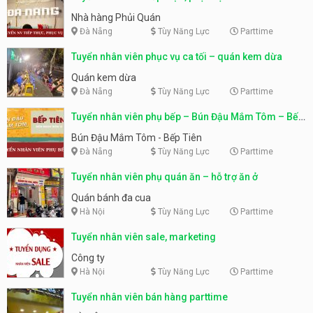
Nhà hàng Phủi Quán
Đà Nẵng
Tùy Năng Lực
Parttime
Tuyển nhân viên phục vụ ca tối – quán kem dừa
Quán kem dừa
Đà Nẵng
Tùy Năng Lực
Parttime
Tuyển nhân viên phụ bếp – Bún Đậu Mắm Tôm – Bếp
Tiên
Bún Đậu Mắm Tôm - Bếp Tiên
Đà Nẵng
Tùy Năng Lực
Parttime
Tuyển nhân viên phụ quán ăn – hỗ trợ ăn ở
Quán bánh đa cua
Hà Nội
Tùy Năng Lực
Parttime
Tuyển nhân viên sale, marketing
Công ty
Hà Nội
Tùy Năng Lực
Parttime
Tuyển nhân viên bán hàng parttime