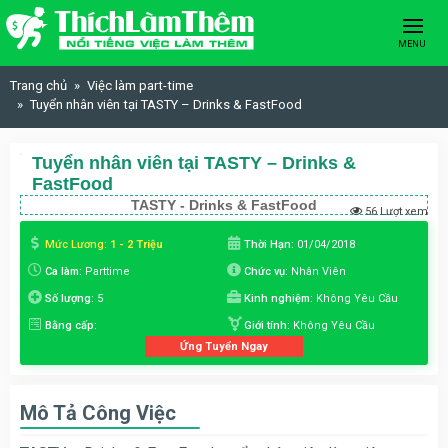
Skip to content
MENU
Trang chủ
Việc làm part-time
Tuyển nhân viên tại TASTY – Drinks & FastFood
Tuyển nhân viên tại TASTY – Drinks &
FastFood
TASTY - Drinks & FastFood
56 Lượt xem
Mức Lương:
1 - 2 Triệu
Thời Hạn:
01/04/2018
Ca làm:
Parttime
Chức vụ:
Nhân Viên
Số lượng:
5
Kinh nghiệm:
Không Yêu Cầu
Bằng cấp:
Giới tính:
Không Yêu Cầu
Ứng Tuyển Ngay
Mô Tả Công Việc