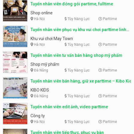
Tuyển nhân viên đóng gói partime, fulltime
Shop online
Hà Nội
Tùy Năng Lực
Parttime
Tuyển nhân viên phục vụ khu vui chơi parttime linh
động
Khu vui chơi May Town
Hà Nội
Tùy Năng Lực
Parttime
Tuyển nhân viên tư vấn bán hàng shop mỹ phẩm
Shop mỹ phẩm
Đà Nẵng
Tùy Năng Lực
Parttime
Tuyển nhân viên bán hàng, giữ xe parttime – Kibo Kid
KIBO KIDS
Đà Nẵng
Tùy Năng Lực
Parttime
Tuyển nhân viên edit ảnh, video parttime
Công ty
Hà Nội
Tùy Năng Lực
Parttime
Tuyển nhân viên tiếp thực, phục vụ bàn