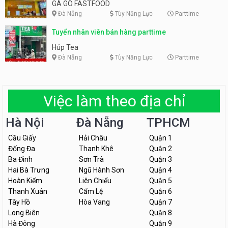
GÀ GÔ FASTFOOD
Đà Nẵng
Tùy Năng Lực
Parttime
Tuyển nhân viên bán hàng parttime
Húp Tea
Đà Nẵng
Tùy Năng Lực
Parttime
Việc làm theo địa chỉ
Hà Nội
Đà Nẵng
TPHCM
Cầu Giấy
Hải Châu
Quận 1
Đống Đa
Thanh Khê
Quận 2
Ba Đình
Sơn Trà
Quận 3
Hai Bà Trưng
Ngũ Hành Sơn
Quận 4
Hoàn Kiếm
Liên Chiểu
Quận 5
Thanh Xuân
Cẩm Lệ
Quận 6
Tây Hồ
Hòa Vang
Quận 7
Long Biên
Quận 8
Hà Đông
Quận 9