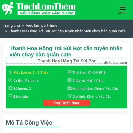
Skip to content
MENU
Trang chủ
Việc làm part-time
Thanh Hoa Hồng Trà Sủi Bọt cần tuyển nhân viên chạy bàn quán cafe
Thanh Hoa Hồng Trà Sủi Bọt cần tuyển nhân
viên chạy bàn quán cafe
Thanh Hoa Hồng Trà Sủi Bọt
41 Lượt xem
Mức Lương:
2 - 3 Triệu
Thời Hạn:
01/04/2018
Ca làm:
Parttime
Chức vụ:
Nhân Viên
Số lượng:
2
Kinh nghiệm:
Không Yêu Cầu
Bằng cấp:
Giới tính:
Không Yêu Cầu
Ứng Tuyển Ngay
Mô Tả Công Việc