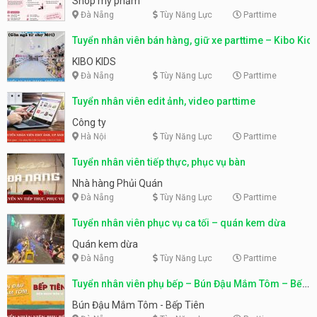
Shop mỹ phẩm
Đà Nẵng
Tùy Năng Lực
Parttime
Tuyển nhân viên bán hàng, giữ xe parttime – Kibo Kid
KIBO KIDS
Đà Nẵng
Tùy Năng Lực
Parttime
Tuyển nhân viên edit ảnh, video parttime
Công ty
Hà Nội
Tùy Năng Lực
Parttime
Tuyển nhân viên tiếp thực, phục vụ bàn
Nhà hàng Phủi Quán
Đà Nẵng
Tùy Năng Lực
Parttime
Tuyển nhân viên phục vụ ca tối – quán kem dừa
Quán kem dừa
Đà Nẵng
Tùy Năng Lực
Parttime
Tuyển nhân viên phụ bếp – Bún Đậu Mắm Tôm – Bếp
Tiên
Bún Đậu Mắm Tôm - Bếp Tiên