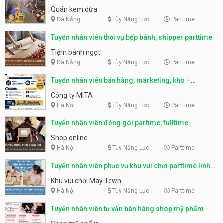
Quán kem dừa
Đà Nẵng
Tùy Năng Lực
Parttime
Tuyển nhân viên thời vụ bếp bánh, shipper parttime
Tiệm bánh ngọt
Đà Nẵng
Tùy Năng Lực
Parttime
Tuyển nhân viên bán hàng, marketing, kho –
parttime, fulltime
Công ty MITA
Hà Nội
Tùy Năng Lực
Parttime
Tuyển nhân viên đóng gói partime, fulltime
Shop online
Hà Nội
Tùy Năng Lực
Parttime
Tuyển nhân viên phục vụ khu vui chơi parttime linh
động
Khu vui chơi May Town
Hà Nội
Tùy Năng Lực
Parttime
Tuyển nhân viên tư vấn bán hàng shop mỹ phẩm