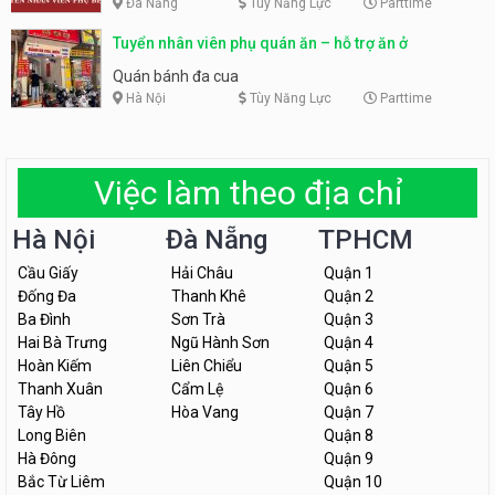
Đà Nẵng
Tùy Năng Lực
Parttime
Tuyển nhân viên phụ quán ăn – hỗ trợ ăn ở
Quán bánh đa cua
Hà Nội
Tùy Năng Lực
Parttime
Việc làm theo địa chỉ
Hà Nội
Đà Nẵng
TPHCM
Cầu Giấy
Hải Châu
Quận 1
Đống Đa
Thanh Khê
Quận 2
Ba Đình
Sơn Trà
Quận 3
Hai Bà Trưng
Ngũ Hành Sơn
Quận 4
Hoàn Kiếm
Liên Chiểu
Quận 5
Thanh Xuân
Cẩm Lệ
Quận 6
Tây Hồ
Hòa Vang
Quận 7
Long Biên
Quận 8
Hà Đông
Quận 9
Bắc Từ Liêm
Quận 10