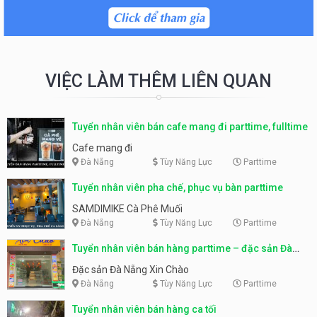
VIỆC LÀM THÊM LIÊN QUAN
Tuyển nhân viên bán cafe mang đi parttime, fulltime
Cafe mang đi
Đà Nẵng
Tùy Năng Lực
Parttime
Tuyển nhân viên pha chế, phục vụ bàn parttime
SAMDIMIKE Cà Phê Muối
Đà Nẵng
Tùy Năng Lực
Parttime
Tuyển nhân viên bán hàng parttime – đặc sản Đà
Nẵng
Đặc sản Đà Nẵng Xin Chào
Đà Nẵng
Tùy Năng Lực
Parttime
Tuyển nhân viên bán hàng ca tối