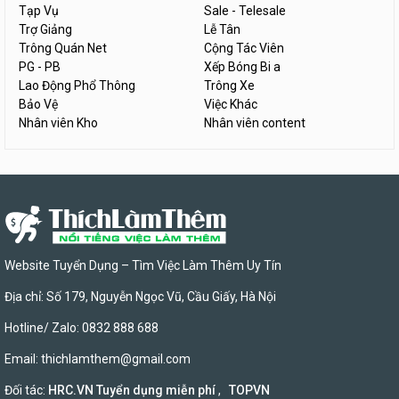
Tạp Vụ
Sale - Telesale
Trợ Giảng
Lễ Tân
Trông Quán Net
Cộng Tác Viên
PG - PB
Xếp Bóng Bi a
Lao Động Phổ Thông
Trông Xe
Bảo Vệ
Việc Khác
Nhân viên Kho
Nhân viên content
Website Tuyển Dụng – Tìm Việc Làm Thêm Uy Tín
Địa chỉ: Số 179, Nguyễn Ngọc Vũ, Cầu Giấy, Hà Nội
Hotline/ Zalo: 0832 888 688
Email:
thichlamthem@gmail.com
Đối tác:
HRC.VN Tuyển dụng miễn phí
,
TOPVN