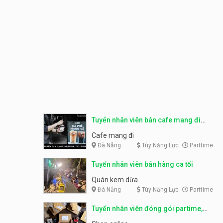
Tuyển nhân viên bán cafe mang đi
parttime, fulltime
Cafe mang đi
Đà Nẵng
Tùy Năng Lực
Parttime
Tuyển nhân viên bán hàng ca tối
Quán kem dừa
Đà Nẵng
Tùy Năng Lực
Parttime
Tuyển nhân viên đóng gói partime,
fulltime