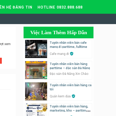
IÊN HỆ ĐĂNG TIN
HOTLINE 0832.888.688
Việc Làm Thêm Hấp Dẫn
Tuyển nhân viên bán cafe
ượt xem
mang đi parttime, fulltime
Cafe mang đi
Tuyển nhân viên bán hàng
parttime – đặc sản Đà Nẵng
Đặc sản Đà Nẵng Xin Chào
Tuyển nhân viên bán hàng ca
tối
Quán kem dừa
Tuyển nhân viên bán hàng,
marketing, kho – parttime,
fulltime