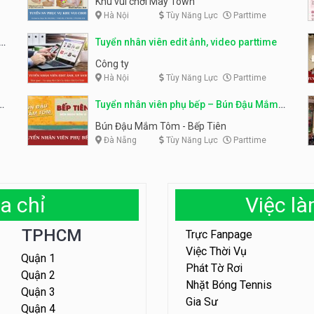
Khu vui chơi May Town
Hà Nội
Tùy Năng Lực
Parttime
e
Tuyển nhân viên edit ảnh, video parttime
Công ty
Hà Nội
Tùy Năng Lực
Parttime
em
Tuyển nhân viên phụ bếp – Bún Đậu Mắm
Tôm – Bếp Tiên
Bún Đậu Mắm Tôm - Bếp Tiên
Đà Nẵng
Tùy Năng Lực
Parttime
a chỉ
Việc l
TPHCM
Trực Fanpage
Việc Thời Vụ
Quận 1
Phát Tờ Rơi
Quận 2
Nhặt Bóng Tennis
Quận 3
Gia Sư
Quận 4