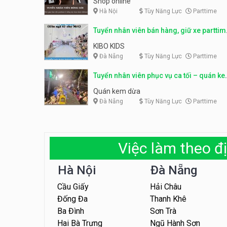
Shop online
Hà Nội
Tùy Năng Lực
Parttime
Tuyển nhân viên bán hàng, giữ xe parttim
– Kibo Kid
KIBO KIDS
Đà Nẵng
Tùy Năng Lực
Parttime
Tuyển nhân viên phục vụ ca tối – quán k
dừa
Quán kem dừa
Đà Nẵng
Tùy Năng Lực
Parttime
Việc làm theo đị
Hà Nội
Đà Nẵng
Cầu Giấy
Hải Châu
Đống Đa
Thanh Khê
Ba Đình
Sơn Trà
Hai Bà Trưng
Ngũ Hành Sơn