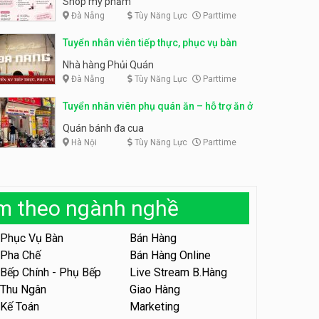
Shop mỹ phẩm
Đà Nẵng
Tùy Năng Lực
Parttime
Tuyển nhân viên bán hàng,
giữ xe parttime – Kibo Kid
Tuyển nhân viên content,
Tuyển nhân viên tiếp thực, phục vụ bàn
trực page, thu ngân parttime
KIBO KIDS
lương cao
GRAVI ESCAPE ROOM
Nhà hàng Phủi Quán
Đà Nẵng
Tùy Năng Lực
Parttime
Tuyển nhân viên edit ảnh,
video parttime
Tuyển nhân viên phụ quán ăn – hỗ trợ ăn ở
Công ty
Quán bánh đa cua
Hà Nội
Tùy Năng Lực
Parttime
Tuyển nhân viên tiếp thực,
phục vụ bàn
Nhà hàng Phủi Quán
àm theo ngành nghề
Tuyển nhân viên phục vụ ca
tối – quán kem dừa
Phục Vụ Bàn
Bán Hàng
Quán kem dừa
Pha Chế
Bán Hàng Online
Bếp Chính - Phụ Bếp
Live Stream B.Hàng
Tuyển nhân viên phụ bếp –
Bún Đậu Mắm Tôm – Bếp
Thu Ngân
Giao Hàng
Tiên
Bún Đậu Mắm Tôm - Bếp Tiên
Kế Toán
Marketing