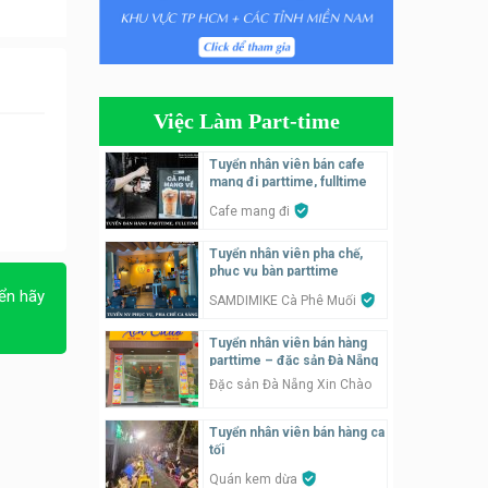
Tuyển nhân viên phụ quán ăn
– hỗ trợ ăn ở
Quán bánh đa cua
Việc Làm Part-time
Tuyển nhân viên bán hàng
parttime
Tuyển nhân viên bán cafe
mang đi parttime, fulltime
GÀ GÔ FASTFOOD
Cafe mang đi
Tuyển nhân viên bán hàng
Tuyển nhân viên pha chế,
parttime
phục vụ bàn parttime
Húp Tea
ển hãy
SAMDIMIKE Cà Phê Muối
Tuyển nhân viên pha chế
Tuyển nhân viên bán hàng
tiệm trà sữa
parttime – đặc sản Đà Nẵng
TRÀ SỮA THÁI LAN
Đặc sản Đà Nẵng Xin Chào
SONGKRAN
Tuyển nhân viên bán hàng ca
Tuyển nhân viên tư vấn bán
tối
hàng tiệm bánh ngọt
Quán kem dừa
Tiệm bánh ngọt