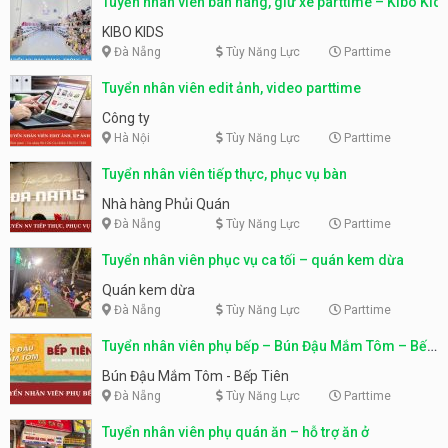
Tuyển nhân viên bán hàng, giữ xe parttime – Kibo Kid
KIBO KIDS
Đà Nẵng
Tùy Năng Lực
Parttime
Tuyển nhân viên edit ảnh, video parttime
Công ty
Hà Nội
Tùy Năng Lực
Parttime
Tuyển nhân viên tiếp thực, phục vụ bàn
Nhà hàng Phủi Quán
Đà Nẵng
Tùy Năng Lực
Parttime
Tuyển nhân viên phục vụ ca tối – quán kem dừa
Quán kem dừa
Đà Nẵng
Tùy Năng Lực
Parttime
Tuyển nhân viên phụ bếp – Bún Đậu Mắm Tôm – Bếp
Tiên
Bún Đậu Mắm Tôm - Bếp Tiên
Đà Nẵng
Tùy Năng Lực
Parttime
Tuyển nhân viên phụ quán ăn – hỗ trợ ăn ở