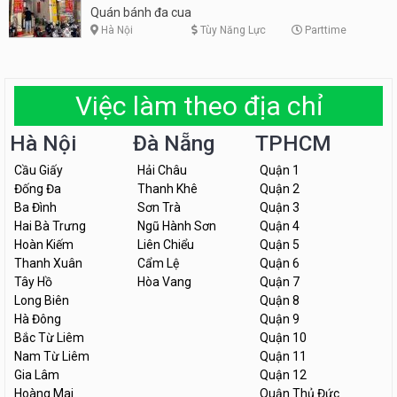
Quán bánh đa cua
Hà Nội
Tùy Năng Lực
Parttime
Việc làm theo địa chỉ
Hà Nội
Đà Nẵng
TPHCM
Cầu Giấy
Hải Châu
Quận 1
Đống Đa
Thanh Khê
Quận 2
Ba Đình
Sơn Trà
Quận 3
Hai Bà Trưng
Ngũ Hành Sơn
Quận 4
Hoàn Kiếm
Liên Chiểu
Quận 5
Thanh Xuân
Cẩm Lệ
Quận 6
Tây Hồ
Hòa Vang
Quận 7
Long Biên
Quận 8
Hà Đông
Quận 9
Bắc Từ Liêm
Quận 10
Nam Từ Liêm
Quận 11
Gia Lâm
Quận 12
Hoàng Mai
Quận Thủ Đức