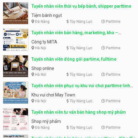
Tuyển nhân viên thời vụ bếp bánh, shipper parttime
Tiệm bánh ngọt
Đà Nẵng
Tùy Năng Lực
Parttime
Tuyển nhân viên bán hàng, marketing, kho –
parttime, fulltime
Công ty MITA
Hà Nội
Tùy Năng Lực
Parttime
Tuyển nhân viên đóng gói partime, fulltime
Shop online
Hà Nội
Tùy Năng Lực
Parttime
Tuyển nhân viên phục vụ khu vui chơi parttime linh
động
Khu vui chơi May Town
Hà Nội
Tùy Năng Lực
Parttime
Tuyển nhân viên tư vấn bán hàng shop mỹ phẩm
Shop mỹ phẩm
Đà Nẵng
Tùy Năng Lực
Parttime