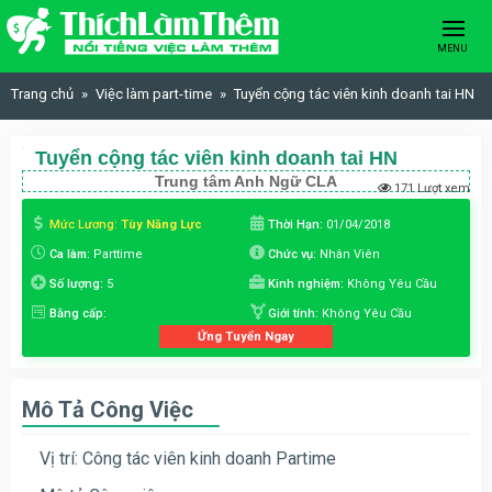
Skip to content
MENU
Trang chủ
Việc làm part-time
Tuyển cộng tác viên kinh doanh tai HN
Tuyển cộng tác viên kinh doanh tai HN
Trung tâm Anh Ngữ CLA
171 Lượt xem
Mức Lương:
Tùy Năng Lực
Thời Hạn:
01/04/2018
Ca làm:
Parttime
Chức vụ:
Nhân Viên
Số lượng:
5
Kinh nghiệm:
Không Yêu Cầu
Bằng cấp:
Giới tính:
Không Yêu Cầu
Ứng Tuyển Ngay
Mô Tả Công Việc
Vị trí: Công tác viên kinh doanh Partime