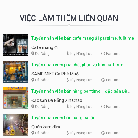
VIỆC LÀM THÊM LIÊN QUAN
Tuyển nhân viên bán cafe mang đi parttime, fulltime
Cafe mang đi
Đà Nẵng
Tùy Năng Lực
Parttime
Tuyển nhân viên pha chế, phục vụ bàn parttime
SAMDIMIKE Cà Phê Muối
Đà Nẵng
Tùy Năng Lực
Parttime
Tuyển nhân viên bán hàng parttime – đặc sản Đà
Nẵng
Đặc sản Đà Nẵng Xin Chào
Đà Nẵng
Tùy Năng Lực
Parttime
Tuyển nhân viên bán hàng ca tối
Quán kem dừa
Đà Nẵng
Tùy Năng Lực
Parttime