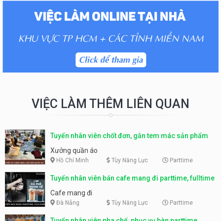
VIỆC LÀM THÊM LIÊN QUAN
Tuyển nhân viên chốt đơn, gắn tem mác sản phẩm
Xưởng quần áo
Hồ Chí Minh
Tùy Năng Lực
Parttime
Tuyển nhân viên bán cafe mang đi parttime, fulltime
Cafe mang đi
Đà Nẵng
Tùy Năng Lực
Parttime
Tuyển nhân viên pha chế, phục vụ bàn parttime