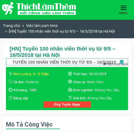
Skip to content
MENU
Trang chủ
Việc làm part-time
[HN] Tuyển 100 nhân viên thời vụ từ 9/5 – 16/5/2018 tại Hà Nội
[HN] Tuyển 100 nhân viên thời vụ từ 9/5 –
16/5/2018 tại Hà Nội
TUYỂN 100 NHÂN VIÊN THỜI VỤ TỪ 9/5 – 16/5/2018
803 Lượt xem
Mức Lương:
4 - 5 Triệu
Thời Hạn:
26/05/2018
Ca làm:
Parttime
Chức vụ:
Nhân Viên
Số lượng:
1000
Kinh nghiệm:
Không Yêu Cầu
Bằng cấp:
Giới tính:
Không Yêu Cầu
Ứng Tuyển Ngay
Mô Tả Công Việc