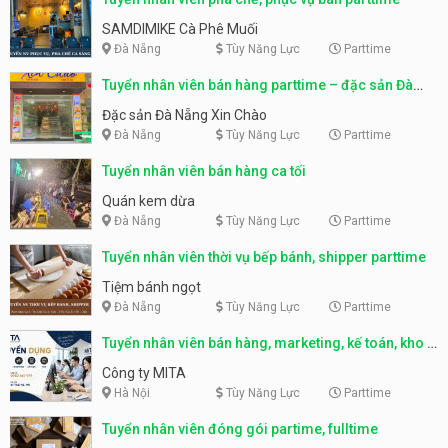
SAMDIMIKE Cà Phê Muối
Đà Nẵng
Tùy Năng Lực
Parttime
Tuyển nhân viên bán hàng parttime – đặc sản Đà
Nẵng
Đặc sản Đà Nẵng Xin Chào
Đà Nẵng
Tùy Năng Lực
Parttime
Tuyển nhân viên bán hàng ca tối
Quán kem dừa
Đà Nẵng
Tùy Năng Lực
Parttime
Tuyển nhân viên thời vụ bếp bánh, shipper parttime
Tiệm bánh ngọt
Đà Nẵng
Tùy Năng Lực
Parttime
Tuyển nhân viên bán hàng, marketing, kế toán, kho –
parttime, fulltime
Công ty MITA
Hà Nội
Tùy Năng Lực
Parttime
Tuyển nhân viên đóng gói partime, fulltime