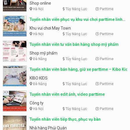
Shop online
Hà Nội
Tùy Năng Lực
Parttime
Tuyển nhân viên phục vụ khu vui chơi parttime linh
động
Khu vui chơi May Town
Hà Nội
Tùy Năng Lực
Parttime
Tuyển nhân viên tư vấn bán hàng shop mỹ phẩm
Shop mỹ phẩm
Đà Nẵng
Tùy Năng Lực
Parttime
Tuyển nhân viên bán hàng, giữ xe parttime – Kibo Kid
KIBO KIDS
Đà Nẵng
Tùy Năng Lực
Parttime
Tuyển nhân viên edit ảnh, video parttime
Công ty
Hà Nội
Tùy Năng Lực
Parttime
Tuyển nhân viên tiếp thực, phục vụ bàn
Nhà hàng Phủi Quán