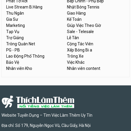
Phát Tờ Rơi
Bếp Chính - Phụ Bếp
Live Stream B.Hàng
Nhặt Bóng Tennis
Thu Ngân
Giao Hàng
Gia Sư
Kế Toán
Marketing
Giúp Việc Theo Giờ
Tạp Vụ
Sale - Telesale
Trợ Giảng
Lễ Tân
Trông Quán Net
Cộng Tác Viên
PG - PB
Xếp Bóng Bi a
Lao Động Phổ Thông
Trông Xe
Bảo Vệ
Việc Khác
Nhân viên Kho
Nhân viên content
Website Tuyển Dụng – Tìm Việc Làm Thêm Uy Tín
Địa chỉ: Số 179, Nguyễn Ngọc Vũ, Cầu Giấy, Hà Nội