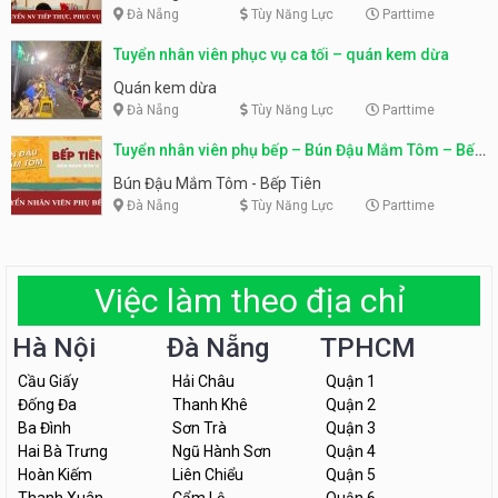
Đà Nẵng
Tùy Năng Lực
Parttime
Tuyển nhân viên phục vụ ca tối – quán kem dừa
Quán kem dừa
Đà Nẵng
Tùy Năng Lực
Parttime
Tuyển nhân viên phụ bếp – Bún Đậu Mắm Tôm – Bếp
Tiên
Bún Đậu Mắm Tôm - Bếp Tiên
Đà Nẵng
Tùy Năng Lực
Parttime
Việc làm theo địa chỉ
Hà Nội
Đà Nẵng
TPHCM
Cầu Giấy
Hải Châu
Quận 1
Đống Đa
Thanh Khê
Quận 2
Ba Đình
Sơn Trà
Quận 3
Hai Bà Trưng
Ngũ Hành Sơn
Quận 4
Hoàn Kiếm
Liên Chiểu
Quận 5