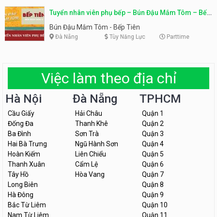
Tuyển nhân viên phụ bếp – Bún Đậu Mắm Tôm – Bếp
Tiên
Bún Đậu Mắm Tôm - Bếp Tiên
Đà Nẵng
Tùy Năng Lực
Parttime
Việc làm theo địa chỉ
Hà Nội
Đà Nẵng
TPHCM
Cầu Giấy
Hải Châu
Quận 1
Đống Đa
Thanh Khê
Quận 2
Ba Đình
Sơn Trà
Quận 3
Hai Bà Trưng
Ngũ Hành Sơn
Quận 4
Hoàn Kiếm
Liên Chiểu
Quận 5
Thanh Xuân
Cẩm Lệ
Quận 6
Tây Hồ
Hòa Vang
Quận 7
Long Biên
Quận 8
Hà Đông
Quận 9
Bắc Từ Liêm
Quận 10
Nam Từ Liêm
Quận 11