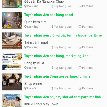
Nẵng
Đặc sản Đà Nẵng Xin Chào
Đà Nẵng
Tùy Năng Lực
Parttime
Tuyển nhân viên bán hàng ca tối
Quán kem dừa
Đà Nẵng
Tùy Năng Lực
Parttime
Tuyển nhân viên thời vụ bếp bánh, shipper parttime
Tiệm bánh ngọt
Đà Nẵng
Tùy Năng Lực
Parttime
Tuyển nhân viên bán hàng, marketing, kho –
parttime, fulltime
Công ty MITA
Hà Nội
Tùy Năng Lực
Parttime
Tuyển nhân viên đóng gói partime, fulltime
Shop online
Hà Nội
Tùy Năng Lực
Parttime
Tuyển nhân viên phục vụ khu vui chơi parttime linh
động
Khu vui chơi May Town