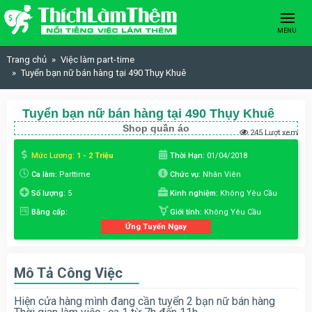
Skip to content
MENU
Trang chủ
Việc làm part-time
Tuyển bạn nữ bán hàng tại 490 Thụy Khuê
Tuyển bạn nữ bán hàng tại 490 Thụy Khuê
Shop quần áo
245 Lượt xem
Mức Lương:
1 - 2 Triệu
Thời Hạn:
01/04/2018
Ca làm:
Parttime
Chức vụ:
Nhân Viên
Số lượng:
5
Kinh nghiệm:
Không Yêu Cầu
Bằng cấp:
Giới tính:
Không Yêu Cầu
Ứng Tuyển Ngay
Mô Tả Công Việc
Hiện cửa hàng mình đang cần tuyển 2 bạn nữ bán hàng