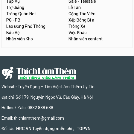
Tạp Vụ
Sale - Telesale
Trợ Giảng
Lễ Tân
Trông Quán Net
Cộng Tác Viên
PG - PB
Xếp Bóng Bi a
Lao Động Phổ Thông
Trông Xe
Bảo Vệ
Việc Khác
Nhân viên Kho
Nhân viên content
Website Tuyển Dụng – Tìm Việc Làm Thêm Uy Tín
Địa chỉ: Số 179, Nguyễn Ngọc Vũ, Cầu Giấy, Hà Nội
Hotline/ Zalo: 0832 888 688
Email:
thichlamthem@gmail.com
Đối tác:
HRC.VN Tuyển dụng miễn phí
,
TOPVN