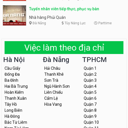
Tuyển nhân viên tiếp thực, phục vụ bàn
Nhà hàng Phủi Quán
Đà Nẵng
Tùy Năng Lực
Parttime
Việc làm theo địa chỉ
Hà Nội
Đà Nẵng
TPHCM
Cầu Giấy
Hải Châu
Quận 1
Đống Đa
Thanh Khê
Quận 2
Ba Đình
Sơn Trà
Quận 3
Hai Bà Trưng
Ngũ Hành Sơn
Quận 4
Hoàn Kiếm
Liên Chiểu
Quận 5
Thanh Xuân
Cẩm Lệ
Quận 6
Tây Hồ
Hòa Vang
Quận 7
Long Biên
Quận 8
Hà Đông
Quận 9
Bắc Từ Liêm
Quận 10