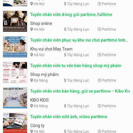
Hà Nội
Tùy Năng Lực
Parttime
Tuyển nhân viên đóng gói partime, fulltime
Shop online
Hà Nội
Tùy Năng Lực
Parttime
Tuyển nhân viên phục vụ khu vui chơi parttime linh
động
Khu vui chơi May Town
Hà Nội
Tùy Năng Lực
Parttime
Tuyển nhân viên tư vấn bán hàng shop mỹ phẩm
Shop mỹ phẩm
Đà Nẵng
Tùy Năng Lực
Parttime
Tuyển nhân viên bán hàng, giữ xe parttime – Kibo Kid
KIBO KIDS
Đà Nẵng
Tùy Năng Lực
Parttime
Tuyển nhân viên edit ảnh, video parttime
Công ty
Hà Nội
Tùy Năng Lực
Parttime