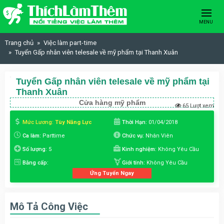
Skip to content
MENU
Trang chủ
Việc làm part-time
Tuyển Gấp nhân viên telesale về mỹ phẩm tại Thanh Xuân
Tuyển Gấp nhân viên telesale về mỹ phẩm tại
Thanh Xuân
Cửa hàng mỹ phẩm
65 Lượt xem
Mức Lương:
Tùy Năng Lực
Thời Hạn:
01/04/2018
Ca làm:
Parttime
Chức vụ:
Nhân Viên
Số lượng:
5
Kinh nghiệm:
Không Yêu Cầu
Bằng cấp:
Giới tính:
Không Yêu Cầu
Ứng Tuyển Ngay
Mô Tả Công Việc