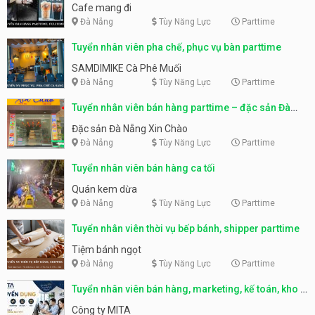
Cafe mang đi
Đà Nẵng
Tùy Năng Lực
Parttime
Tuyển nhân viên pha chế, phục vụ bàn parttime
SAMDIMIKE Cà Phê Muối
Đà Nẵng
Tùy Năng Lực
Parttime
Tuyển nhân viên bán hàng parttime – đặc sản Đà
Nẵng
Đặc sản Đà Nẵng Xin Chào
Đà Nẵng
Tùy Năng Lực
Parttime
Tuyển nhân viên bán hàng ca tối
Quán kem dừa
Đà Nẵng
Tùy Năng Lực
Parttime
Tuyển nhân viên thời vụ bếp bánh, shipper parttime
Tiệm bánh ngọt
Đà Nẵng
Tùy Năng Lực
Parttime
Tuyển nhân viên bán hàng, marketing, kế toán, kho –
parttime, fulltime
Công ty MITA