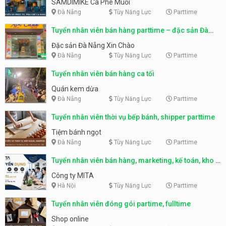
SAMDIMIKE Cà Phê Muối
Đà Nẵng
Tùy Năng Lực
Parttime
Tuyển nhân viên bán hàng parttime – đặc sản Đà
Nẵng
Đặc sản Đà Nẵng Xin Chào
Đà Nẵng
Tùy Năng Lực
Parttime
Tuyển nhân viên bán hàng ca tối
Quán kem dừa
Đà Nẵng
Tùy Năng Lực
Parttime
Tuyển nhân viên thời vụ bếp bánh, shipper parttime
Tiệm bánh ngọt
Đà Nẵng
Tùy Năng Lực
Parttime
Tuyển nhân viên bán hàng, marketing, kế toán, kho –
parttime, fulltime
Công ty MITA
Hà Nội
Tùy Năng Lực
Parttime
Tuyển nhân viên đóng gói partime, fulltime
Shop online