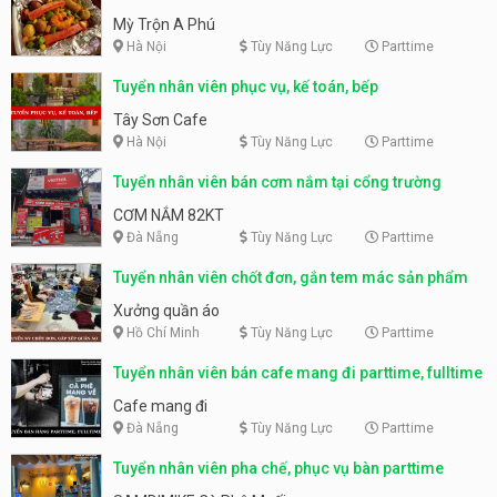
Mỳ Trộn A Phú
Hà Nội
Tùy Năng Lực
Parttime
Tuyển nhân viên phục vụ, kế toán, bếp
Tây Sơn Cafe
Hà Nội
Tùy Năng Lực
Parttime
Tuyển nhân viên bán cơm nắm tại cổng trường
CƠM NẮM 82KT
Đà Nẵng
Tùy Năng Lực
Parttime
Tuyển nhân viên chốt đơn, gắn tem mác sản phẩm
Xưởng quần áo
Hồ Chí Minh
Tùy Năng Lực
Parttime
Tuyển nhân viên bán cafe mang đi parttime, fulltime
Cafe mang đi
Đà Nẵng
Tùy Năng Lực
Parttime
Tuyển nhân viên pha chế, phục vụ bàn parttime