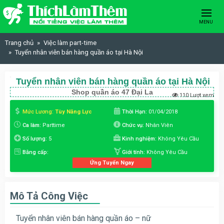
Skip to content
MENU
Trang chủ
Việc làm part-time
Tuyển nhân viên bán hàng quần áo tại Hà Nội
Tuyển nhân viên bán hàng quần áo tại Hà Nội
Shop quần áo 47 Đại La
110 Lượt xem
Mức Lương:
Tùy Năng Lực
Thời Hạn:
01/04/2018
Ca làm:
Parttime
Chức vụ:
Nhân Viên
Số lượng:
5
Kinh nghiệm:
Không Yêu Cầu
Bằng cấp:
Giới tính:
Không Yêu Cầu
Ứng Tuyển Ngay
Mô Tả Công Việc
Tuyển nhân viên bán hàng quần áo – nữ