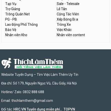
Tạp Vụ
Sale - Telesale
Trợ Giảng
Lễ Tân
Trông Quán Net
Cộng Tác Viên
PG - PB
Xếp Bóng Bi a
Lao Động Phổ Thông
Trông Xe
Bảo Vệ
Việc Khác
Nhân viên Kho
Nhân viên content
Website Tuyển Dụng – Tìm Việc Làm Thêm Uy Tín
Địa chỉ: Số 179, Nguyễn Ngọc Vũ, Cầu Giấy, Hà Nội
Hotline/ Zalo: 0832 888 688
Email:
thichlamthem@gmail.com
Đối tác:
HRC.VN Tuyển dụng miễn phí
,
TOPVN