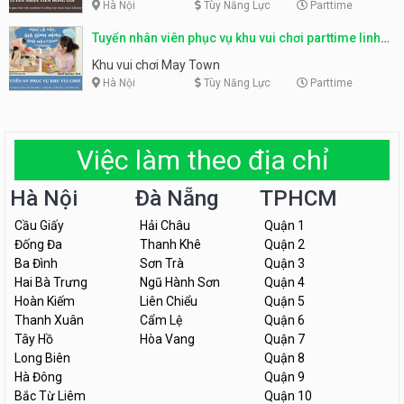
Hà Nội
Tùy Năng Lực
Parttime
Tuyển nhân viên phục vụ khu vui chơi parttime linh
động
Khu vui chơi May Town
Hà Nội
Tùy Năng Lực
Parttime
Việc làm theo địa chỉ
Hà Nội
Đà Nẵng
TPHCM
Cầu Giấy
Hải Châu
Quận 1
Đống Đa
Thanh Khê
Quận 2
Ba Đình
Sơn Trà
Quận 3
Hai Bà Trưng
Ngũ Hành Sơn
Quận 4
Hoàn Kiếm
Liên Chiểu
Quận 5
Thanh Xuân
Cẩm Lệ
Quận 6
Tây Hồ
Hòa Vang
Quận 7
Long Biên
Quận 8
Hà Đông
Quận 9
Bắc Từ Liêm
Quận 10