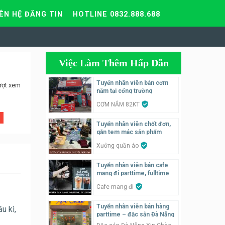
IÊN HỆ ĐĂNG TIN
HOTLINE 0832.888.688
Việc Làm Thêm Hấp Dẫn
Tuyển nhân viên bán cơm
ượt xem
nắm tại cổng trường
CƠM NẮM 82KT
Tuyển nhân viên chốt đơn,
gắn tem mác sản phẩm
Xưởng quần áo
Tuyển nhân viên bán cafe
mang đi parttime, fulltime
Cafe mang đi
Tuyển nhân viên bán hàng
u kì,
parttime – đặc sản Đà Nẵng