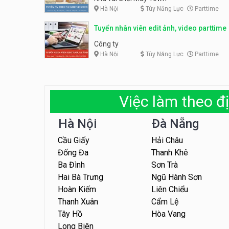
Hà Nội
Tùy Năng Lực
Parttime
Tuyển nhân viên edit ảnh, video parttime
Công ty
Hà Nội
Tùy Năng Lực
Parttime
Việc làm theo đị
Hà Nội
Đà Nẵng
Cầu Giấy
Hải Châu
Đống Đa
Thanh Khê
Ba Đình
Sơn Trà
Hai Bà Trưng
Ngũ Hành Sơn
Hoàn Kiếm
Liên Chiểu
Thanh Xuân
Cẩm Lệ
Tây Hồ
Hòa Vang
Long Biên