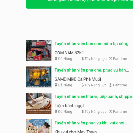
Tuyển nhân viên bán cơm nắm tại cổng
trường
CƠM NẮM 82KT
Đà Nẵng
Tùy Năng Lực
Parttime
Tuyển nhân viên pha chế, phục vụ bàn
parttime
SAMDIMIKE Cà Phê Muối
Đà Nẵng
Tùy Năng Lực
Parttime
Tuyển nhân viên thời vụ bếp bánh, shippe
parttime
Tiệm bánh ngọt
Đà Nẵng
Tùy Năng Lực
Parttime
Tuyển nhân viên phục vụ khu vui chơi
parttime linh động
Khu vui chơi May Town