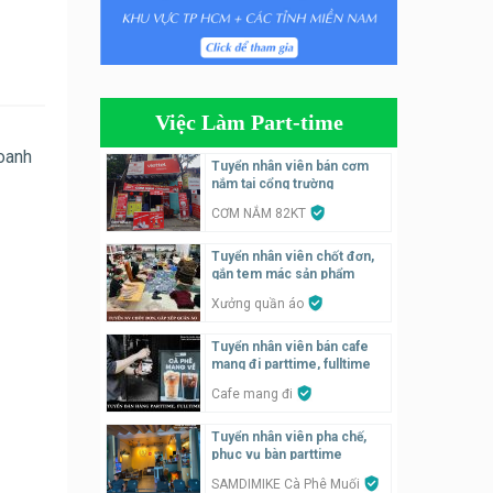
Tuyển nhân viên edit ảnh,
video parttime
Công ty
Việc Làm Part-time
Tuyển nhân viên tiếp thực,
doanh
phục vụ bàn
Tuyển nhân viên bán cơm
nắm tại cổng trường
Nhà hàng Phủi Quán
CƠM NẮM 82KT
Tuyển nhân viên phụ quán ăn
Tuyển nhân viên chốt đơn,
– hỗ trợ ăn ở
gắn tem mác sản phẩm
Quán bánh đa cua
Xưởng quần áo
Tuyển nhân viên bán hàng
Tuyển nhân viên bán cafe
parttime
mang đi parttime, fulltime
GÀ GÔ FASTFOOD
Cafe mang đi
Tuyển nhân viên pha chế,
Tuyển nhân viên bán hàng
phục vụ bàn parttime
parttime
SAMDIMIKE Cà Phê Muối
Húp Tea