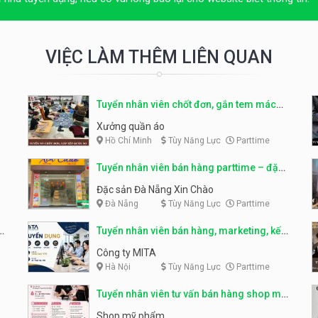
VIỆC LÀM THÊM LIÊN QUAN
Tuyển nhân viên chốt đơn, gắn tem mác
sản phẩm
Xưởng quần áo
Hồ Chí Minh
Tùy Năng Lực
Parttime
Tuyển nhân viên bán hàng parttime – đặc
sản Đà Nẵng
Đặc sản Đà Nẵng Xin Chào
Đà Nẵng
Tùy Năng Lực
Parttime
r
Tuyển nhân viên bán hàng, marketing, kế
toán, kho – parttime, fulltime
Công ty MITA
Hà Nội
Tùy Năng Lực
Parttime
Tuyển nhân viên tư vấn bán hàng shop mỹ
phẩm
Shop mỹ phẩm