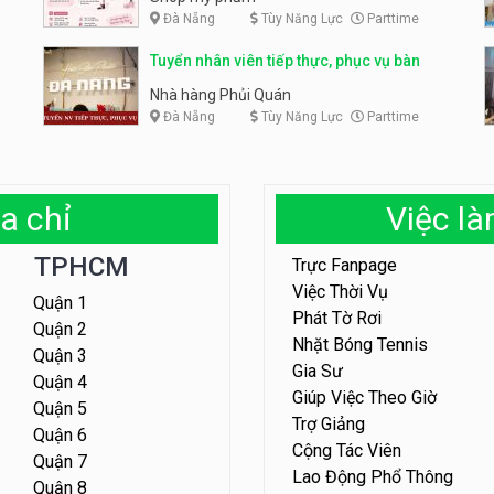
Đà Nẵng
Tùy Năng Lực
Parttime
Tuyển nhân viên tiếp thực, phục vụ bàn
Nhà hàng Phủi Quán
Đà Nẵng
Tùy Năng Lực
Parttime
a chỉ
Việc l
TPHCM
Trực Fanpage
Việc Thời Vụ
Quận 1
Phát Tờ Rơi
Quận 2
Nhặt Bóng Tennis
Quận 3
Gia Sư
Quận 4
Giúp Việc Theo Giờ
Quận 5
Trợ Giảng
Quận 6
Cộng Tác Viên
Quận 7
Lao Động Phổ Thông
Quận 8