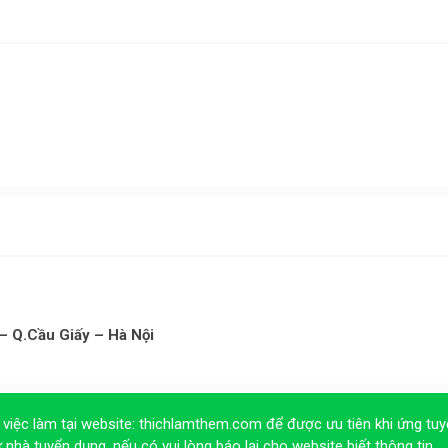
– Q.Cầu Giấy – Hà Nội
 việc làm tại website:
thichlamthem.com
để được ưu tiên khi ứng tuy
ừ nhà tuyển dụng, nếu có vui lòng báo lại cho website biết thông tin.