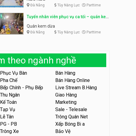
Đà Nẵng
Tùy Năng Lực
Parttime
Tuyển nhân viên phục vụ ca
tối – quán kem dừa
Tuyển nhân viên phục vụ ca tối – quán kem
Quán kem dừa
dừa
Quán kem dừa
Đà Nẵng
Tùy Năng Lực
Parttime
Tuyển nhân viên phụ bếp –
Bún Đậu Mắm Tôm – Bếp
Tiên
Bún Đậu Mắm Tôm - Bếp Tiên
àm theo ngành nghề
Tuyển nhân viên phụ quán ăn
– hỗ trợ ăn ở
Phục Vụ Bàn
Bán Hàng
Quán bánh đa cua
Pha Chế
Bán Hàng Online
Bếp Chính - Phụ Bếp
Live Stream B.Hàng
Tuyển nhân viên sale,
Thu Ngân
Giao Hàng
marketing
Kế Toán
Marketing
Công ty
Tạp Vụ
Sale - Telesale
Lễ Tân
Trông Quán Net
Tuyển nhân viên bán hàng
parttime
PG - PB
Xếp Bóng Bi a
Trông Xe
Bảo Vệ
GÀ GÔ FASTFOOD