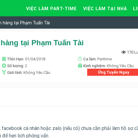
VIỆC LÀM PART-TIME
VIỆC LÀM TẠI NHÀ
L
n hàng tại Phạm Tuấn Tài
 hàng tại Phạm Tuấn Tài
170 L
Thời Hạn:
01/04/2018
Ca làm:
Parttime
Số lượng:
2
Kinh nghiệm:
Không Yêu Cầu
Ứng Tuyển Ngay
Giới tính:
Không Yêu Cầu
k facebook cá nhân hoặc zalo (nếu có) chưa cần phải làm hồ sơ cầ
i để hẹn lịch phỏng vấn