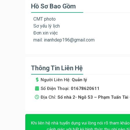
Hồ Sơ Bao Gồm
CMT photo
Sơ yếu lý lịch
Đơn xin việc
mail:
inanhdep196@gmail.com
Thông Tin Liên Hệ
Người Liên Hệ:
Quản lý
Số Điện Thoại:
01678620611
Địa Chỉ:
Số nhà 2- Ngõ 53 – Phạm Tuấn Tài 
Khi liên hệ nhà tuyển dụng vui lòng nói rõ tham khảo
cảnh giác với bất kỳ hình thức thu phí nào t