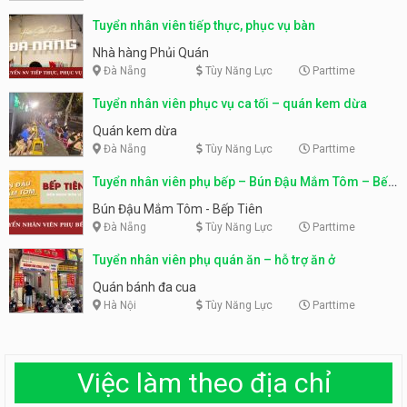
Tuyển nhân viên tiếp thực, phục vụ bàn
Nhà hàng Phủi Quán
Đà Nẵng
Tùy Năng Lực
Parttime
Tuyển nhân viên phục vụ ca tối – quán kem dừa
Quán kem dừa
Đà Nẵng
Tùy Năng Lực
Parttime
Tuyển nhân viên phụ bếp – Bún Đậu Mắm Tôm – Bếp
Tiên
Bún Đậu Mắm Tôm - Bếp Tiên
Đà Nẵng
Tùy Năng Lực
Parttime
Tuyển nhân viên phụ quán ăn – hỗ trợ ăn ở
Quán bánh đa cua
Hà Nội
Tùy Năng Lực
Parttime
Việc làm theo địa chỉ