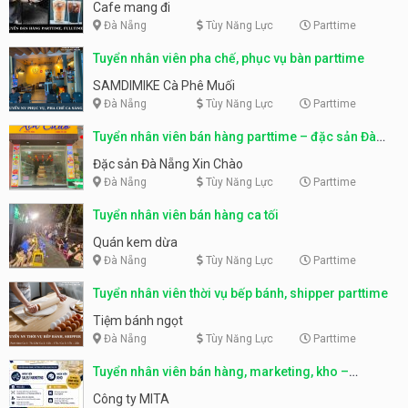
Cafe mang đi
Đà Nẵng
Tùy Năng Lực
Parttime
Tuyển nhân viên pha chế, phục vụ bàn parttime
SAMDIMIKE Cà Phê Muối
Đà Nẵng
Tùy Năng Lực
Parttime
Tuyển nhân viên bán hàng parttime – đặc sản Đà
Nẵng
Đặc sản Đà Nẵng Xin Chào
Đà Nẵng
Tùy Năng Lực
Parttime
Tuyển nhân viên bán hàng ca tối
Quán kem dừa
Đà Nẵng
Tùy Năng Lực
Parttime
Tuyển nhân viên thời vụ bếp bánh, shipper parttime
Tiệm bánh ngọt
Đà Nẵng
Tùy Năng Lực
Parttime
Tuyển nhân viên bán hàng, marketing, kho –
parttime, fulltime
Công ty MITA