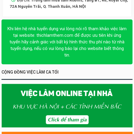
Địa Chỉ:
Trung tâm mua sắm Robins, Tầng B1, R6, Royal City,
72A Nguyễn Trãi, Q. Thanh Xuân, HÀ NỘI
Khi liên hệ nhà tuyển dụng vui lòng nói rõ tham khảo việc làm
tại website:
thichlamthem.com
để được ưu tiên khi ứng
tuyển hãy cảnh giác với bất kỳ hình thức thu phí nào từ nhà
tuyển dụng, nếu có vui lòng báo lại cho website biết thông
tin.
CỘNG ĐỒNG VIỆC LÀM CA TỐI