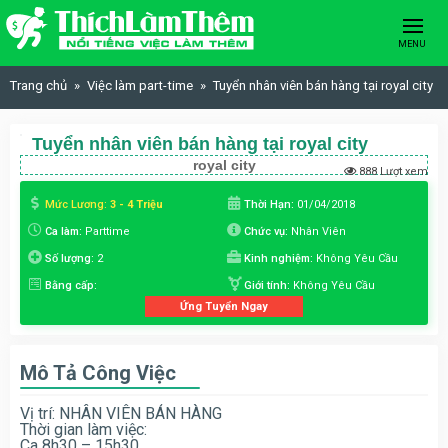
Skip to content
MENU
Trang chủ
Việc làm part-time
Tuyển nhân viên bán hàng tại royal city
Tuyển nhân viên bán hàng tại royal city
royal city
888 Lượt xem
Mức Lương:
3 - 4 Triệu
Thời Hạn:
01/04/2018
Ca làm:
Parttime
Chức vụ:
Nhân Viên
Số lượng:
2
Kinh nghiệm:
Không Yêu Cầu
Bằng cấp:
Giới tính:
Không Yêu Cầu
Ứng Tuyển Ngay
Mô Tả Công Việc
Vị trí: NHÂN VIÊN BÁN HÀNG
Thời gian làm việc:
Ca 8h30 – 15h30