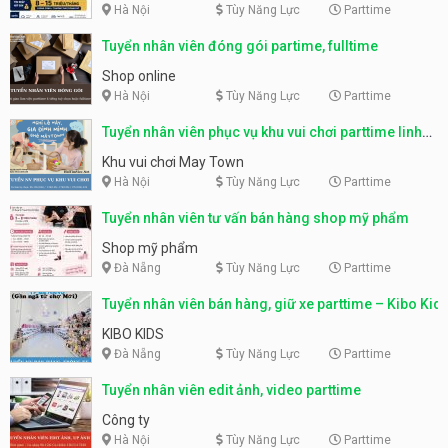
Hà Nội
Tùy Năng Lực
Parttime
Tuyển nhân viên đóng gói partime, fulltime
Shop online
Hà Nội
Tùy Năng Lực
Parttime
Tuyển nhân viên phục vụ khu vui chơi parttime linh
động
Khu vui chơi May Town
Hà Nội
Tùy Năng Lực
Parttime
Tuyển nhân viên tư vấn bán hàng shop mỹ phẩm
Shop mỹ phẩm
Đà Nẵng
Tùy Năng Lực
Parttime
Tuyển nhân viên bán hàng, giữ xe parttime – Kibo Kid
KIBO KIDS
Đà Nẵng
Tùy Năng Lực
Parttime
Tuyển nhân viên edit ảnh, video parttime
Công ty
Hà Nội
Tùy Năng Lực
Parttime