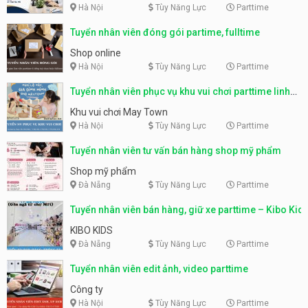
Hà Nội
Tùy Năng Lực
Parttime
Tuyển nhân viên đóng gói partime, fulltime
Shop online
Hà Nội
Tùy Năng Lực
Parttime
Tuyển nhân viên phục vụ khu vui chơi parttime linh
động
Khu vui chơi May Town
Hà Nội
Tùy Năng Lực
Parttime
Tuyển nhân viên tư vấn bán hàng shop mỹ phẩm
Shop mỹ phẩm
Đà Nẵng
Tùy Năng Lực
Parttime
Tuyển nhân viên bán hàng, giữ xe parttime – Kibo Kid
KIBO KIDS
Đà Nẵng
Tùy Năng Lực
Parttime
Tuyển nhân viên edit ảnh, video parttime
Công ty
Hà Nội
Tùy Năng Lực
Parttime