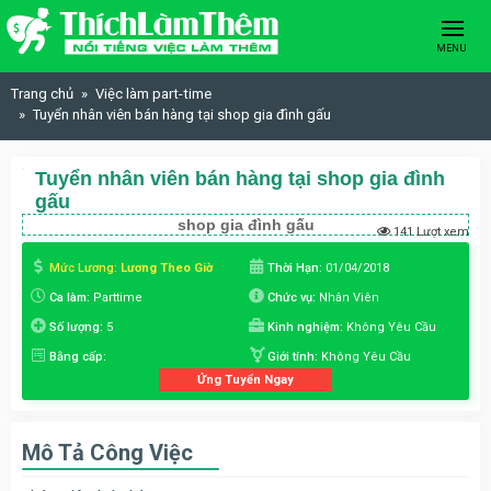
Skip to content
MENU
Trang chủ
Việc làm part-time
Tuyển nhân viên bán hàng tại shop gia đình gấu
Tuyển nhân viên bán hàng tại shop gia đình
gấu
shop gia đình gấu
141 Lượt xem
Mức Lương:
Lương Theo Giờ
Thời Hạn:
01/04/2018
Ca làm:
Parttime
Chức vụ:
Nhân Viên
Số lượng:
5
Kinh nghiệm:
Không Yêu Cầu
Bằng cấp:
Giới tính:
Không Yêu Cầu
Ứng Tuyển Ngay
Mô Tả Công Việc