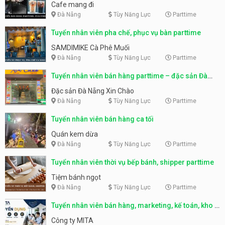
Cafe mang đi
Đà Nẵng
Tùy Năng Lực
Parttime
Tuyển nhân viên pha chế, phục vụ bàn parttime
SAMDIMIKE Cà Phê Muối
Đà Nẵng
Tùy Năng Lực
Parttime
Tuyển nhân viên bán hàng parttime – đặc sản Đà
Nẵng
Đặc sản Đà Nẵng Xin Chào
Đà Nẵng
Tùy Năng Lực
Parttime
Tuyển nhân viên bán hàng ca tối
Quán kem dừa
Đà Nẵng
Tùy Năng Lực
Parttime
Tuyển nhân viên thời vụ bếp bánh, shipper parttime
Tiệm bánh ngọt
Đà Nẵng
Tùy Năng Lực
Parttime
Tuyển nhân viên bán hàng, marketing, kế toán, kho –
parttime, fulltime
Công ty MITA