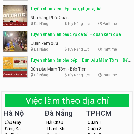
Tuyển nhân viên tiếp thực, phục vụ bàn
Nhà hàng Phủi Quán
Đà Nẵng
Tùy Năng Lực
Parttime
Tuyển nhân viên phục vụ ca tối – quán kem dừa
Quán kem dừa
Đà Nẵng
Tùy Năng Lực
Parttime
Tuyển nhân viên phụ bếp – Bún Đậu Mắm Tôm – Bếp
Tiên
Bún Đậu Mắm Tôm - Bếp Tiên
Đà Nẵng
Tùy Năng Lực
Parttime
Việc làm theo địa chỉ
Hà Nội
Đà Nẵng
TPHCM
Cầu Giấy
Hải Châu
Quận 1
Đống Đa
Thanh Khê
Quận 2