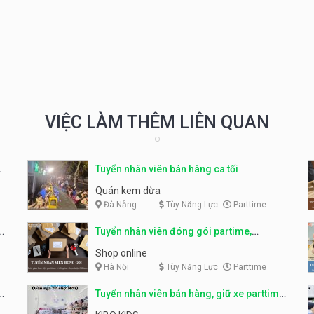
VIỆC LÀM THÊM LIÊN QUAN
Tuyển nhân viên bán hàng ca tối
Quán kem dừa
Đà Nẵng
Tùy Năng Lực
Parttime
o
Tuyển nhân viên đóng gói partime,
fulltime
Shop online
Hà Nội
Tùy Năng Lực
Parttime
ỹ
Tuyển nhân viên bán hàng, giữ xe parttime
– Kibo Kid