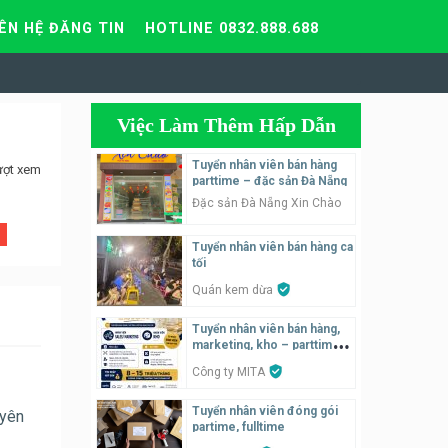
IÊN HỆ ĐĂNG TIN
HOTLINE 0832.888.688
Việc Làm Thêm Hấp Dẫn
Tuyển nhân viên bán hàng
ượt xem
parttime – đặc sản Đà Nẵng
Đặc sản Đà Nẵng Xin Chào
Tuyển nhân viên bán hàng ca
tối
Quán kem dừa
Tuyển nhân viên bán hàng,
marketing, kho – parttime,
fulltime
Công ty MITA
Tuyển nhân viên đóng gói
uyên
partime, fulltime