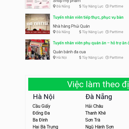
Shop mỹ phẩm
Đà Nẵng
Tùy Năng Lực
Parttime
Tuyển nhân viên tiếp thực, phục vụ bàn
Nhà hàng Phủi Quán
Đà Nẵng
Tùy Năng Lực
Parttime
Tuyển nhân viên phụ quán ăn – hỗ trợ ăn 
Quán bánh đa cua
Hà Nội
Tùy Năng Lực
Parttime
Việc làm theo đị
Hà Nội
Đà Nẵng
Cầu Giấy
Hải Châu
Đống Đa
Thanh Khê
Ba Đình
Sơn Trà
Hai Bà Trưng
Ngũ Hành Sơn