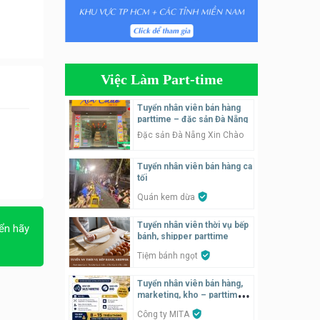
Tuyển nhân viên bán hàng
parttime
GÀ GÔ FASTFOOD
Việc Làm Part-time
Tuyển nhân viên bán hàng
parttime
Tuyển nhân viên bán hàng
parttime – đặc sản Đà Nẵng
Húp Tea
Đặc sản Đà Nẵng Xin Chào
Tuyển nhân viên pha chế
Tuyển nhân viên bán hàng ca
tiệm trà sữa
tối
TRÀ SỮA THÁI LAN
SONGKRAN
Quán kem dừa
Tuyển nhân viên tư vấn bán
Tuyển nhân viên thời vụ bếp
ển hãy
hàng tiệm bánh ngọt
bánh, shipper parttime
Tiệm bánh ngọt
Tiệm bánh ngọt
Tuyển nhân viên bán hàng,
Tuyển nhân viên pha chế,
marketing, kho – parttime,
phục vụ bàn
fulltime
Công ty MITA
SNACK BAR NHẬT