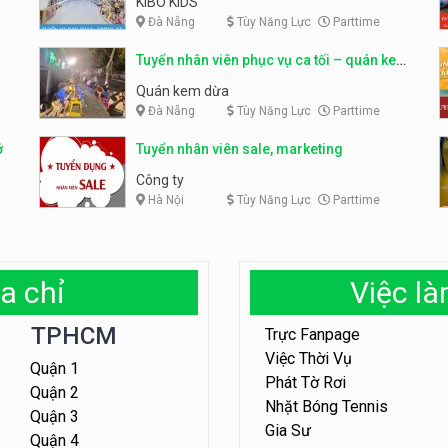
KIBO KIDS
Đà Nẵng
Tùy Năng Lực
Parttime
Tuyển nhân viên phục vụ ca tối – quán kem
dừa
Quán kem dừa
Đà Nẵng
Tùy Năng Lực
Parttime
ở
Tuyển nhân viên sale, marketing
Công ty
Hà Nội
Tùy Năng Lực
Parttime
a chỉ
Việc l
TPHCM
Trực Fanpage
Việc Thời Vụ
Quận 1
Phát Tờ Rơi
Quận 2
Nhặt Bóng Tennis
Quận 3
Gia Sư
Quận 4