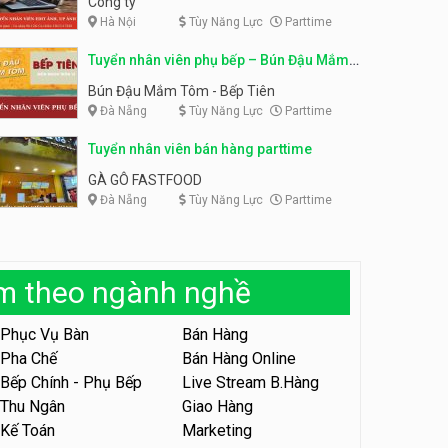
Công ty
Hà Nội
Tùy Năng Lực
Parttime
Tuyển nhân viên tiếp thực,
phục vụ bàn
Tuyển nhân viên phụ bếp, tạp
Tuyển nhân viên phụ bếp – Bún Đậu Mắm
vụ, hỗ trợ ra đơn
Nhà hàng Phủi Quán
Shop đồ ăn đêm Trang Béo
Tôm – Bếp Tiên
Bún Đậu Mắm Tôm - Bếp Tiên
Đà Nẵng
Tùy Năng Lực
Parttime
Tuyển nhân viên phục vụ ca
tối – quán kem dừa
Tuyển nhân viên bán hàng parttime
Quán kem dừa
GÀ GÔ FASTFOOD
Đà Nẵng
Tùy Năng Lực
Parttime
Tuyển nhân viên phụ bếp –
Bún Đậu Mắm Tôm – Bếp
Tiên
Bún Đậu Mắm Tôm - Bếp Tiên
àm theo ngành nghề
Tuyển nhân viên phụ quán ăn
– hỗ trợ ăn ở
Phục Vụ Bàn
Bán Hàng
Quán bánh đa cua
Pha Chế
Bán Hàng Online
Bếp Chính - Phụ Bếp
Live Stream B.Hàng
Tuyển nhân viên sale,
marketing
Thu Ngân
Giao Hàng
Kế Toán
Marketing
Công ty