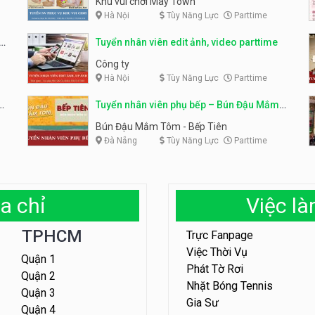
Khu vui chơi May Town
Hà Nội
Tùy Năng Lực
Parttime
e
Tuyển nhân viên edit ảnh, video parttime
Công ty
Hà Nội
Tùy Năng Lực
Parttime
em
Tuyển nhân viên phụ bếp – Bún Đậu Mắm
Tôm – Bếp Tiên
Bún Đậu Mắm Tôm - Bếp Tiên
Đà Nẵng
Tùy Năng Lực
Parttime
a chỉ
Việc l
TPHCM
Trực Fanpage
Việc Thời Vụ
Quận 1
Phát Tờ Rơi
Quận 2
Nhặt Bóng Tennis
Quận 3
Gia Sư
Quận 4