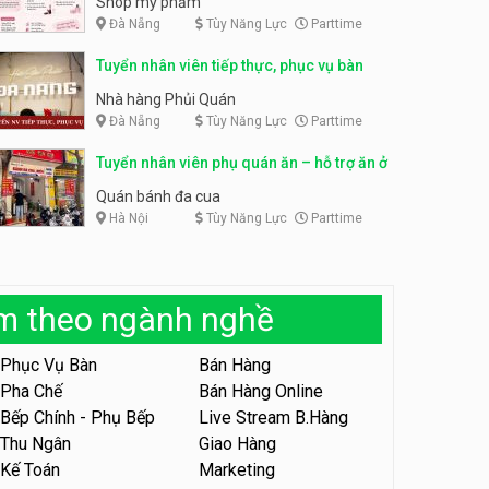
Shop mỹ phẩm
Đà Nẵng
Tùy Năng Lực
Parttime
Tuyển nhân viên bán hàng,
giữ xe parttime – Kibo Kid
Tuyển nhân viên content,
Tuyển nhân viên tiếp thực, phục vụ bàn
trực page, thu ngân parttime
KIBO KIDS
lương cao
GRAVI ESCAPE ROOM
Nhà hàng Phủi Quán
Đà Nẵng
Tùy Năng Lực
Parttime
Tuyển nhân viên edit ảnh,
video parttime
Tuyển nhân viên phụ quán ăn – hỗ trợ ăn ở
Công ty
Quán bánh đa cua
Hà Nội
Tùy Năng Lực
Parttime
Tuyển nhân viên tiếp thực,
phục vụ bàn
Nhà hàng Phủi Quán
àm theo ngành nghề
Tuyển nhân viên phục vụ ca
tối – quán kem dừa
Phục Vụ Bàn
Bán Hàng
Quán kem dừa
Pha Chế
Bán Hàng Online
Bếp Chính - Phụ Bếp
Live Stream B.Hàng
Tuyển nhân viên phụ bếp –
Bún Đậu Mắm Tôm – Bếp
Thu Ngân
Giao Hàng
Tiên
Bún Đậu Mắm Tôm - Bếp Tiên
Kế Toán
Marketing