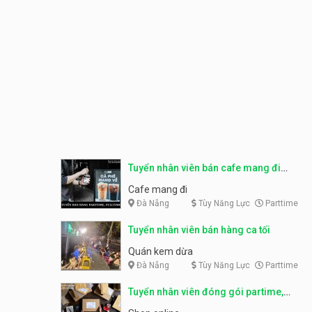
Tuyển nhân viên bán cafe mang đi
parttime, fulltime
Cafe mang đi
Đà Nẵng
Tùy Năng Lực
Parttime
Tuyển nhân viên bán hàng ca tối
Quán kem dừa
Đà Nẵng
Tùy Năng Lực
Parttime
Tuyển nhân viên đóng gói partime,
fulltime