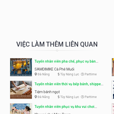
VIỆC LÀM THÊM LIÊN QUAN
Tuyển nhân viên pha chế, phục vụ bàn
parttime
SAMDIMIKE Cà Phê Muối
Đà Nẵng
Tùy Năng Lực
Parttime
Tuyển nhân viên thời vụ bếp bánh, shipper
parttime
Tiệm bánh ngọt
Đà Nẵng
Tùy Năng Lực
Parttime
Tuyển nhân viên phục vụ khu vui chơi
parttime linh động