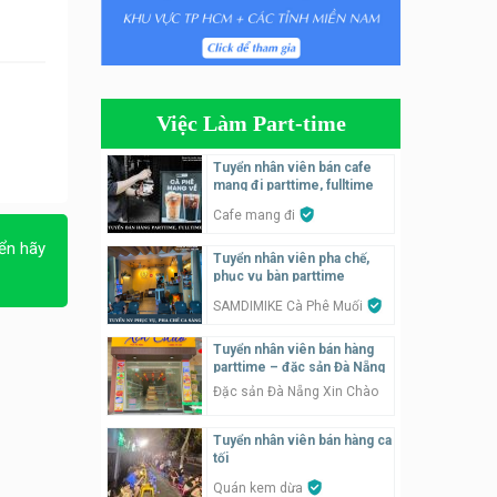
Tuyển nhân viên phụ quán ăn
– hỗ trợ ăn ở
Quán bánh đa cua
Việc Làm Part-time
Tuyển nhân viên bán hàng
parttime
Tuyển nhân viên bán cafe
mang đi parttime, fulltime
GÀ GÔ FASTFOOD
Cafe mang đi
Tuyển nhân viên bán hàng
ển hãy
Tuyển nhân viên pha chế,
parttime
phục vụ bàn parttime
Húp Tea
SAMDIMIKE Cà Phê Muối
Tuyển nhân viên pha chế
Tuyển nhân viên bán hàng
tiệm trà sữa
parttime – đặc sản Đà Nẵng
TRÀ SỮA THÁI LAN
Đặc sản Đà Nẵng Xin Chào
SONGKRAN
Tuyển nhân viên bán hàng ca
Tuyển nhân viên tư vấn bán
tối
hàng tiệm bánh ngọt
Quán kem dừa
Tiệm bánh ngọt