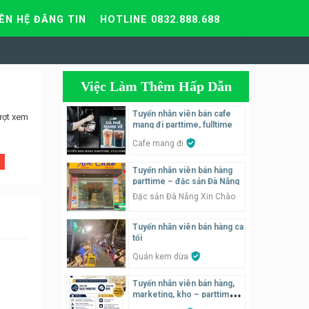
IÊN HỆ ĐĂNG TIN
HOTLINE 0832.888.688
Việc Làm Thêm Hấp Dẫn
Tuyển nhân viên bán cafe
ượt xem
mang đi parttime, fulltime
Cafe mang đi
Tuyển nhân viên bán hàng
parttime – đặc sản Đà Nẵng
Đặc sản Đà Nẵng Xin Chào
Tuyển nhân viên bán hàng ca
tối
Quán kem dừa
Tuyển nhân viên bán hàng,
marketing, kho – parttime,
fulltime