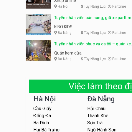
Shop online
Hà Nội
Tùy Năng Lực
Parttime
Tuyển nhân viên bán hàng, giữ xe parttim
– Kibo Kid
KIBO KIDS
Đà Nẵng
Tùy Năng Lực
Parttime
Tuyển nhân viên phục vụ ca tối – quán k
dừa
Quán kem dừa
Đà Nẵng
Tùy Năng Lực
Parttime
Việc làm theo đị
Hà Nội
Đà Nẵng
Cầu Giấy
Hải Châu
Đống Đa
Thanh Khê
Ba Đình
Sơn Trà
Hai Bà Trưng
Ngũ Hành Sơn