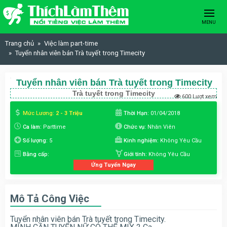
Skip to content
MENU
Trang chủ
Việc làm part-time
Tuyển nhân viên bán Trà tuyết trong Timecity
Tuyển nhân viên bán Trà tuyết trong Timecity
Trà tuyết trong Timecity
600 Lượt xem
Mức Lương:
2 - 3 Triệu
Thời Hạn:
01/04/2018
Ca làm:
Parttime
Chức vụ:
Nhân Viên
Số lượng:
5
Kinh nghiệm:
Không Yêu Cầu
Bằng cấp:
Giới tính:
Không Yêu Cầu
Ứng Tuyển Ngay
Mô Tả Công Việc
Tuyển nhân viên bán Trà tuyết trong Timecity.