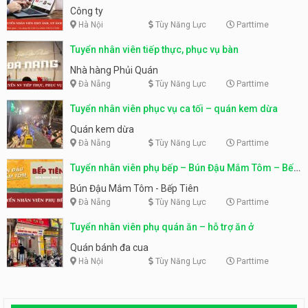
Công ty
Hà Nội
Tùy Năng Lực
Parttime
Tuyển nhân viên tiếp thực, phục vụ bàn
Nhà hàng Phủi Quán
Đà Nẵng
Tùy Năng Lực
Parttime
Tuyển nhân viên phục vụ ca tối – quán kem dừa
Quán kem dừa
Đà Nẵng
Tùy Năng Lực
Parttime
Tuyển nhân viên phụ bếp – Bún Đậu Mắm Tôm – Bếp
Tiên
Bún Đậu Mắm Tôm - Bếp Tiên
Đà Nẵng
Tùy Năng Lực
Parttime
Tuyển nhân viên phụ quán ăn – hỗ trợ ăn ở
Quán bánh đa cua
Hà Nội
Tùy Năng Lực
Parttime