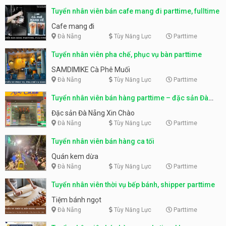
Tuyển nhân viên bán cafe mang đi parttime, fulltime
Cafe mang đi
Đà Nẵng
Tùy Năng Lực
Parttime
Tuyển nhân viên pha chế, phục vụ bàn parttime
SAMDIMIKE Cà Phê Muối
Đà Nẵng
Tùy Năng Lực
Parttime
Tuyển nhân viên bán hàng parttime – đặc sản Đà
Nẵng
Đặc sản Đà Nẵng Xin Chào
Đà Nẵng
Tùy Năng Lực
Parttime
Tuyển nhân viên bán hàng ca tối
Quán kem dừa
Đà Nẵng
Tùy Năng Lực
Parttime
Tuyển nhân viên thời vụ bếp bánh, shipper parttime
Tiệm bánh ngọt
Đà Nẵng
Tùy Năng Lực
Parttime