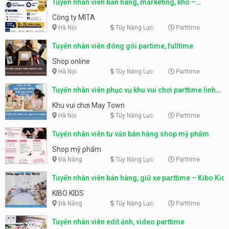
Tuyển nhân viên bán hàng, marketing, kho –
parttime, fulltime
Công ty MITA
Hà Nội
Tùy Năng Lực
Parttime
Tuyển nhân viên đóng gói partime, fulltime
Shop online
Hà Nội
Tùy Năng Lực
Parttime
Tuyển nhân viên phục vụ khu vui chơi parttime linh
động
Khu vui chơi May Town
Hà Nội
Tùy Năng Lực
Parttime
Tuyển nhân viên tư vấn bán hàng shop mỹ phẩm
Shop mỹ phẩm
Đà Nẵng
Tùy Năng Lực
Parttime
Tuyển nhân viên bán hàng, giữ xe parttime – Kibo Kid
KIBO KIDS
Đà Nẵng
Tùy Năng Lực
Parttime
Tuyển nhân viên edit ảnh, video parttime