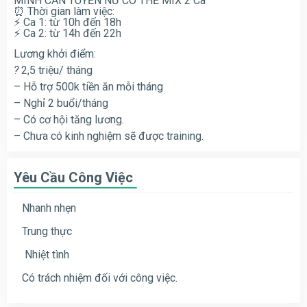
MÌNH CẦN TUYỂN NỮ CÓ THỂ MIX 2 Ca
⏰ Thời gian làm việc:
⚡️ Ca 1: từ 10h đến 18h
⚡️ Ca 2: từ 14h đến 22h
Lương khởi điểm:
?
2,5 triệu/ tháng
– Hỗ trợ 500k tiền ăn mỗi tháng
– Nghỉ 2 buổi/tháng
– Có cơ hội tăng lương.
– Chưa có kinh nghiệm sẽ được training.
Yêu Cầu Công Việc
Nhanh nhẹn
Trung thực
Nhiệt tình
Có trách nhiệm đối với công việc.