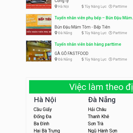
Công ty
Hà Nội
Tùy Năng Lực
Parttime
Tuyển nhân viên phụ bếp – Bún Đậu Mắm
Tôm – Bếp Tiên
Bún Đậu Mắm Tôm - Bếp Tiên
Đà Nẵng
Tùy Năng Lực
Parttime
Tuyển nhân viên bán hàng parttime
GÀ GÔ FASTFOOD
Đà Nẵng
Tùy Năng Lực
Parttime
Việc làm theo đị
Hà Nội
Đà Nẵng
Cầu Giấy
Hải Châu
Đống Đa
Thanh Khê
Ba Đình
Sơn Trà
Hai Bà Trưng
Ngũ Hành Sơn