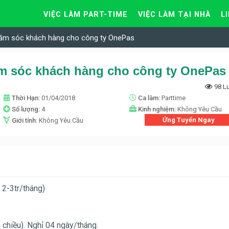
VIỆC LÀM PART-TIME
VIỆC LÀM TẠI NHÀ
L
hăm sóc khách hàng cho công ty OnePas
m sóc khách hàng cho công ty OnePas
98 L
Thời Hạn:
01/04/2018
Ca làm:
Parttime
Số lượng:
4
Kinh nghiệm:
Không Yêu Cầu
Ứng Tuyển Ngay
Giới tính:
Không Yêu Cầu
2-3tr/tháng)
 chiều). Nghỉ 04 ngày/tháng.