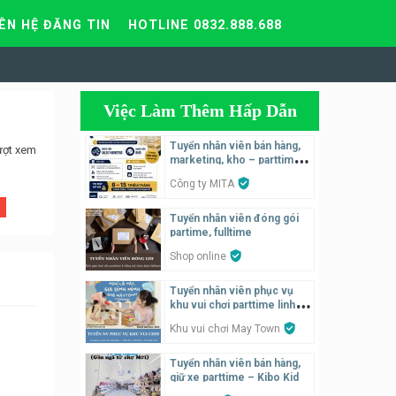
IÊN HỆ ĐĂNG TIN
HOTLINE 0832.888.688
Việc Làm Thêm Hấp Dẫn
Tuyển nhân viên bán hàng,
ượt xem
marketing, kho – parttime,
fulltime
Công ty MITA
Tuyển nhân viên đóng gói
partime, fulltime
Shop online
Tuyển nhân viên phục vụ
khu vui chơi parttime linh
động
Khu vui chơi May Town
Tuyển nhân viên bán hàng,
giữ xe parttime – Kibo Kid