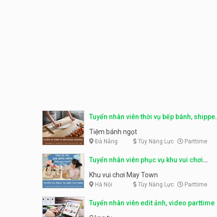
Tuyển nhân viên thời vụ bếp bánh, shippe
parttime
Tiệm bánh ngọt
Đà Nẵng
Tùy Năng Lực
Parttime
Tuyển nhân viên phục vụ khu vui chơi
parttime linh động
Khu vui chơi May Town
Hà Nội
Tùy Năng Lực
Parttime
Tuyển nhân viên edit ảnh, video parttime