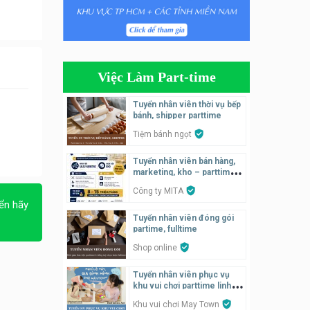
Tuyển nhân viên pha chế
tiệm trà sữa
TRÀ SỮA THÁI LAN
SONGKRAN
Việc Làm Part-time
Tuyển nhân viên tư vấn bán
hàng tiệm bánh ngọt
Tuyển nhân viên thời vụ bếp
bánh, shipper parttime
Tiệm bánh ngọt
Tiệm bánh ngọt
Tuyển nhân viên pha chế,
Tuyển nhân viên bán hàng,
phục vụ bàn
marketing, kho – parttime,
SNACK BAR NHẬT
fulltime
Công ty MITA
ển hãy
Tuyển quản lý, kế toán ca,
Tuyển nhân viên đóng gói
bếp, bếp chính lương cao
partime, fulltime
Nhà hàng Phố Men Chill
Shop online
Tuyển nhân viên phục vụ
Tuyển nhân viên đóng gói
khu vui chơi parttime linh
parttime
động
Khu vui chơi May Town
Shop online