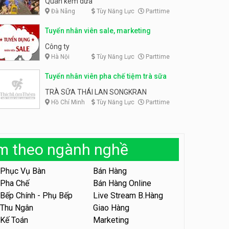
Quán kem dừa
Đà Nẵng
Tùy Năng Lực
Parttime
Tuyển nhân viên phụ bếp –
Bún Đậu Mắm Tôm – Bếp
Tuyển chuyên viên spa
Tiên
Tuyển nhân viên sale, marketing
lương thưởng cao
Bún Đậu Mắm Tôm - Bếp Tiên
HAWIN’S Beauty & Academy
Công ty
Hà Nội
Tùy Năng Lực
Parttime
Tuyển nhân viên phụ quán ăn
– hỗ trợ ăn ở
Tuyển nhân viên pha chế tiệm trà sữa
Quán bánh đa cua
TRÀ SỮA THÁI LAN SONGKRAN
Hồ Chí Minh
Tùy Năng Lực
Parttime
Tuyển nhân viên sale,
marketing
Công ty
àm theo ngành nghề
Tuyển nhân viên bán hàng
parttime
Phục Vụ Bàn
Bán Hàng
GÀ GÔ FASTFOOD
Pha Chế
Bán Hàng Online
Bếp Chính - Phụ Bếp
Live Stream B.Hàng
Tuyển nhân viên bán hàng
parttime
Thu Ngân
Giao Hàng
Kế Toán
Marketing
Húp Tea