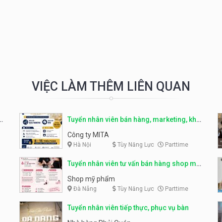
VIỆC LÀM THÊM LIÊN QUAN
r
Tuyển nhân viên bán hàng, marketing, kho
– parttime, fulltime
Công ty MITA
Hà Nội
Tùy Năng Lực
Parttime
Tuyển nhân viên tư vấn bán hàng shop mỹ
phẩm
Shop mỹ phẩm
Đà Nẵng
Tùy Năng Lực
Parttime
Tuyển nhân viên tiếp thực, phục vụ bàn