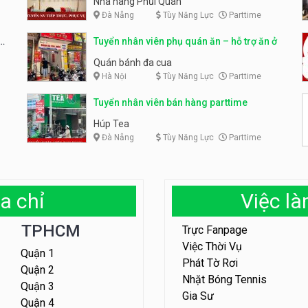
Nhà hàng Phủi Quán
Đà Nẵng
Tùy Năng Lực
Parttime
Tuyển nhân viên phụ quán ăn – hỗ trợ ăn ở
Quán bánh đa cua
Hà Nội
Tùy Năng Lực
Parttime
Tuyển nhân viên bán hàng parttime
Húp Tea
Đà Nẵng
Tùy Năng Lực
Parttime
a chỉ
Việc l
TPHCM
Trực Fanpage
Việc Thời Vụ
Quận 1
Phát Tờ Rơi
Quận 2
Nhặt Bóng Tennis
Quận 3
Gia Sư
Quận 4