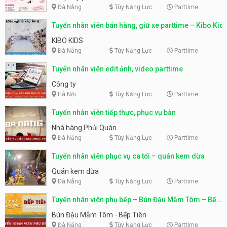
Đà Nẵng
Tùy Năng Lực
Parttime
Tuyển nhân viên bán hàng, giữ xe parttime – Kibo Kid
KIBO KIDS
Đà Nẵng
Tùy Năng Lực
Parttime
Tuyển nhân viên edit ảnh, video parttime
Công ty
Hà Nội
Tùy Năng Lực
Parttime
Tuyển nhân viên tiếp thực, phục vụ bàn
Nhà hàng Phủi Quán
Đà Nẵng
Tùy Năng Lực
Parttime
Tuyển nhân viên phục vụ ca tối – quán kem dừa
Quán kem dừa
Đà Nẵng
Tùy Năng Lực
Parttime
Tuyển nhân viên phụ bếp – Bún Đậu Mắm Tôm – Bếp
Tiên
Bún Đậu Mắm Tôm - Bếp Tiên
Đà Nẵng
Tùy Năng Lực
Parttime