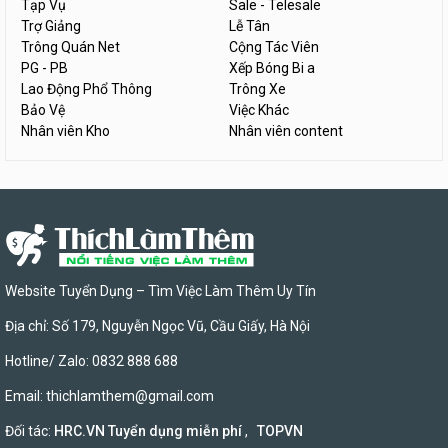
Tạp Vụ
Sale - Telesale
Trợ Giảng
Lễ Tân
Trông Quán Net
Cộng Tác Viên
PG - PB
Xếp Bóng Bi a
Lao Động Phổ Thông
Trông Xe
Bảo Vệ
Việc Khác
Nhân viên Kho
Nhân viên content
Website Tuyển Dụng – Tìm Việc Làm Thêm Uy Tín
Địa chỉ: Số 179, Nguyễn Ngọc Vũ, Cầu Giấy, Hà Nội
Hotline/ Zalo: 0832 888 688
Email:
thichlamthem@gmail.com
Đối tác:
HRC.VN Tuyển dụng miễn phí
,
TOPVN