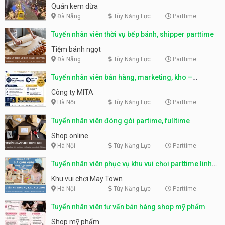
Quán kem dừa
Đà Nẵng
Tùy Năng Lực
Parttime
Tuyển nhân viên thời vụ bếp bánh, shipper parttime
Tiệm bánh ngọt
Đà Nẵng
Tùy Năng Lực
Parttime
Tuyển nhân viên bán hàng, marketing, kho –
parttime, fulltime
Công ty MITA
Hà Nội
Tùy Năng Lực
Parttime
Tuyển nhân viên đóng gói partime, fulltime
Shop online
Hà Nội
Tùy Năng Lực
Parttime
Tuyển nhân viên phục vụ khu vui chơi parttime linh
động
Khu vui chơi May Town
Hà Nội
Tùy Năng Lực
Parttime
Tuyển nhân viên tư vấn bán hàng shop mỹ phẩm
Shop mỹ phẩm