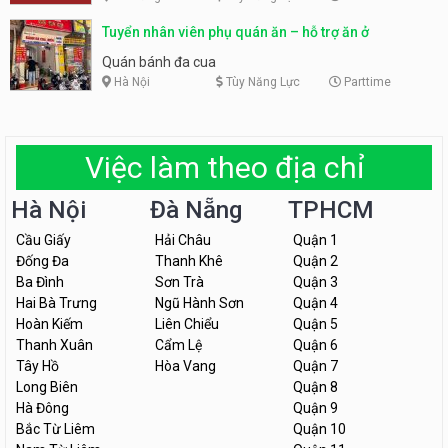
Tuyển nhân viên phụ quán ăn – hỗ trợ ăn ở
Quán bánh đa cua
Hà Nội
Tùy Năng Lực
Parttime
Việc làm theo địa chỉ
Hà Nội
Đà Nẵng
TPHCM
Cầu Giấy
Hải Châu
Quận 1
Đống Đa
Thanh Khê
Quận 2
Ba Đình
Sơn Trà
Quận 3
Hai Bà Trưng
Ngũ Hành Sơn
Quận 4
Hoàn Kiếm
Liên Chiểu
Quận 5
Thanh Xuân
Cẩm Lệ
Quận 6
Tây Hồ
Hòa Vang
Quận 7
Long Biên
Quận 8
Hà Đông
Quận 9
Bắc Từ Liêm
Quận 10