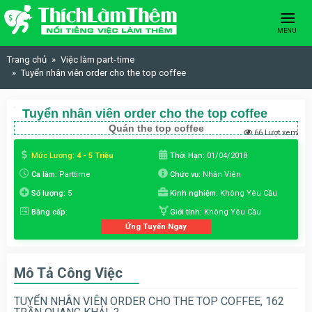
Skip to content
MENU
Trang chủ
Việc làm part-time
Tuyển nhân viên order cho the top coffee
Tuyển nhân viên order cho the top coffee
Quán the top coffee
66 Lượt xem
Mức Lương:
4 - 5 Triệu
Thời Hạn:
01/04/2018
Ca làm:
Parttime
Chức vụ:
Nhân Viên
Số lượng:
5
Kinh nghiệm:
Không Yêu Cầu
Bằng cấp:
Giới tính:
Không Yêu Cầu
Ứng Tuyển Ngay
Mô Tả Công Việc
TUYỂN NHÂN VIÊN ORDER CHO THE TOP COFFEE, 162