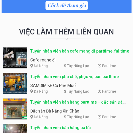
VIỆC LÀM THÊM LIÊN QUAN
Tuyển nhân viên bán cafe mang đi parttime, fulltime
Cafe mang đi
Đà Nẵng
Tùy Năng Lực
Parttime
Tuyển nhân viên pha chế, phục vụ bàn parttime
SAMDIMIKE Cà Phê Muối
Đà Nẵng
Tùy Năng Lực
Parttime
Tuyển nhân viên bán hàng parttime – đặc sản Đà
Nẵng
Đặc sản Đà Nẵng Xin Chào
Đà Nẵng
Tùy Năng Lực
Parttime
Tuyển nhân viên bán hàng ca tối