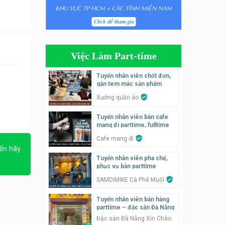
Tuyển nhân viên tiếp thực,
phục vụ bàn
Nhà hàng Phủi Quán
Việc Làm Part-time
Tuyển nhân viên phụ quán ăn
– hỗ trợ ăn ở
Tuyển nhân viên chốt đơn,
gắn tem mác sản phẩm
Quán bánh đa cua
Xưởng quần áo
Tuyển nhân viên bán hàng
Tuyển nhân viên bán cafe
parttime
mang đi parttime, fulltime
GÀ GÔ FASTFOOD
Cafe mang đi
ển hãy
Tuyển nhân viên bán hàng
Tuyển nhân viên pha chế,
parttime
phục vụ bàn parttime
Húp Tea
SAMDIMIKE Cà Phê Muối
Tuyển nhân viên bán hàng
Tuyển nhân viên pha chế
parttime – đặc sản Đà Nẵng
tiệm trà sữa
Đặc sản Đà Nẵng Xin Chào
TRÀ SỮA THÁI LAN