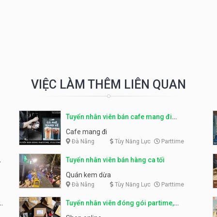
VIỆC LÀM THÊM LIÊN QUAN
Tuyển nhân viên bán cafe mang đi
parttime, fulltime
Cafe mang đi
Đà Nẵng
Tùy Năng Lực
Parttime
Tuyển nhân viên bán hàng ca tối
Quán kem dừa
Đà Nẵng
Tùy Năng Lực
Parttime
Tuyển nhân viên đóng gói partime,
fulltime