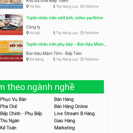
Khu vui chơi May Town
Hà Nội
Tùy Năng Lực
Parttime
Tuyển nhân viên tư vấn bán
hàng shop mỹ phẩm
Tuyển nhân viên phục vụ
Tuyển nhân viên edit ảnh, video parttime
bàn parttime
Shop mỹ phẩm
Quán ăn, Cafe
Công ty
Hà Nội
Tùy Năng Lực
Parttime
Tuyển nhân viên bán hàng,
giữ xe parttime – Kibo Kid
Tuyển nhân viên phụ bếp – Bún Đậu Mắm
KIBO KIDS
Tôm – Bếp Tiên
Bún Đậu Mắm Tôm - Bếp Tiên
Đà Nẵng
Tùy Năng Lực
Parttime
Tuyển nhân viên edit ảnh,
video parttime
Công ty
àm theo ngành nghề
Tuyển nhân viên tiếp thực,
phục vụ bàn
Phục Vụ Bàn
Bán Hàng
Nhà hàng Phủi Quán
Pha Chế
Bán Hàng Online
Bếp Chính - Phụ Bếp
Live Stream B.Hàng
Tuyển nhân viên phục vụ ca
tối – quán kem dừa
Thu Ngân
Giao Hàng
Kế Toán
Marketing
Quán kem dừa