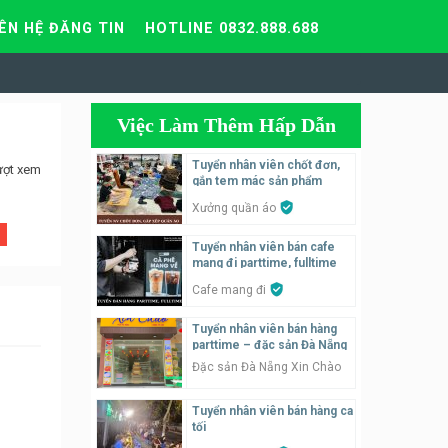
IÊN HỆ ĐĂNG TIN
HOTLINE 0832.888.688
Việc Làm Thêm Hấp Dẫn
Tuyển nhân viên chốt đơn,
ượt xem
gắn tem mác sản phẩm
Xưởng quần áo
Tuyển nhân viên bán cafe
mang đi parttime, fulltime
Cafe mang đi
Tuyển nhân viên bán hàng
parttime – đặc sản Đà Nẵng
Đặc sản Đà Nẵng Xin Chào
Tuyển nhân viên bán hàng ca
tối