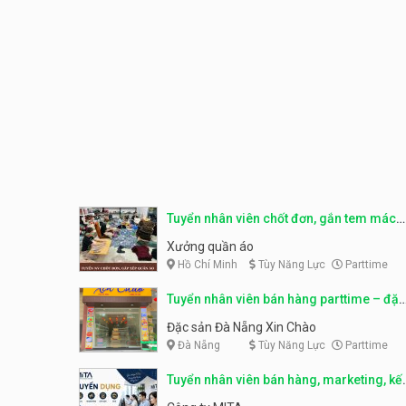
Tuyển nhân viên chốt đơn, gắn tem mác
sản phẩm
Xưởng quần áo
Hồ Chí Minh
Tùy Năng Lực
Parttime
Tuyển nhân viên bán hàng parttime – đặc
sản Đà Nẵng
Đặc sản Đà Nẵng Xin Chào
Đà Nẵng
Tùy Năng Lực
Parttime
Tuyển nhân viên bán hàng, marketing, kế
toán, kho – parttime, fulltime