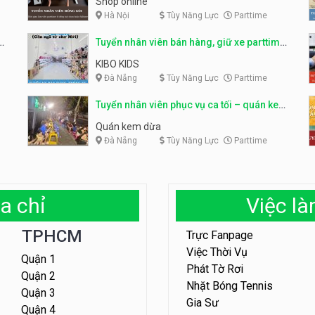
Shop online
Hà Nội
Tùy Năng Lực
Parttime
ỹ
Tuyển nhân viên bán hàng, giữ xe parttime
– Kibo Kid
KIBO KIDS
Đà Nẵng
Tùy Năng Lực
Parttime
Tuyển nhân viên phục vụ ca tối – quán kem
dừa
Quán kem dừa
Đà Nẵng
Tùy Năng Lực
Parttime
a chỉ
Việc l
TPHCM
Trực Fanpage
Việc Thời Vụ
Quận 1
Phát Tờ Rơi
Quận 2
Nhặt Bóng Tennis
Quận 3
Gia Sư
Quận 4