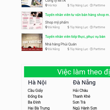
Công ty MITA
Hà Nội
Tùy Năng Lực
Parttime
Tuyển nhân viên tư vấn bán hàng shop m
phẩm
Shop mỹ phẩm
Đà Nẵng
Tùy Năng Lực
Parttime
Tuyển nhân viên tiếp thực, phục vụ bàn
Nhà hàng Phủi Quán
Đà Nẵng
Tùy Năng Lực
Parttime
Việc làm theo đị
Hà Nội
Đà Nẵng
Cầu Giấy
Hải Châu
Đống Đa
Thanh Khê
Ba Đình
Sơn Trà
Hai Bà Trưng
Ngũ Hành Sơn