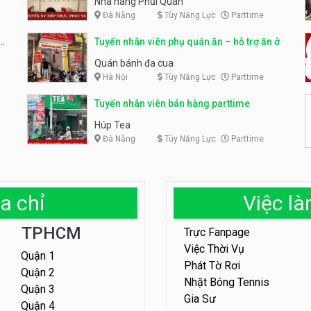
Nhà hàng Phủi Quán
Đà Nẵng
Tùy Năng Lực
Parttime
Tuyển nhân viên phụ quán ăn – hỗ trợ ăn ở
Quán bánh đa cua
Hà Nội
Tùy Năng Lực
Parttime
Tuyển nhân viên bán hàng parttime
Húp Tea
Đà Nẵng
Tùy Năng Lực
Parttime
a chỉ
Việc l
TPHCM
Trực Fanpage
Việc Thời Vụ
Quận 1
Phát Tờ Rơi
Quận 2
Nhặt Bóng Tennis
Quận 3
Gia Sư
Quận 4