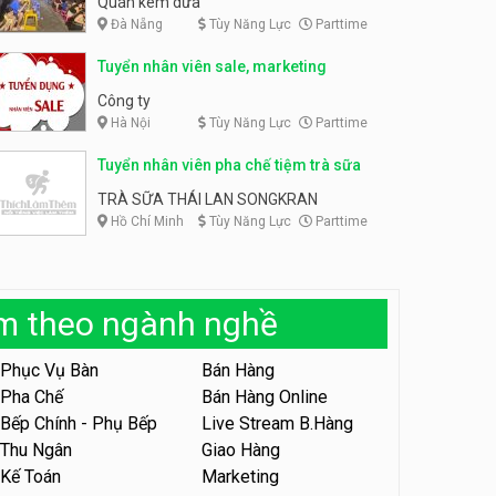
Quán kem dừa
Đà Nẵng
Tùy Năng Lực
Parttime
Tuyển nhân viên phụ bếp –
Bún Đậu Mắm Tôm – Bếp
Tuyển chuyên viên spa
Tiên
Tuyển nhân viên sale, marketing
lương thưởng cao
Bún Đậu Mắm Tôm - Bếp Tiên
HAWIN’S Beauty & Academy
Công ty
Hà Nội
Tùy Năng Lực
Parttime
Tuyển nhân viên phụ quán ăn
– hỗ trợ ăn ở
Tuyển nhân viên pha chế tiệm trà sữa
Quán bánh đa cua
TRÀ SỮA THÁI LAN SONGKRAN
Hồ Chí Minh
Tùy Năng Lực
Parttime
Tuyển nhân viên sale,
marketing
Công ty
àm theo ngành nghề
Tuyển nhân viên bán hàng
parttime
Phục Vụ Bàn
Bán Hàng
GÀ GÔ FASTFOOD
Pha Chế
Bán Hàng Online
Bếp Chính - Phụ Bếp
Live Stream B.Hàng
Tuyển nhân viên bán hàng
parttime
Thu Ngân
Giao Hàng
Kế Toán
Marketing
Húp Tea