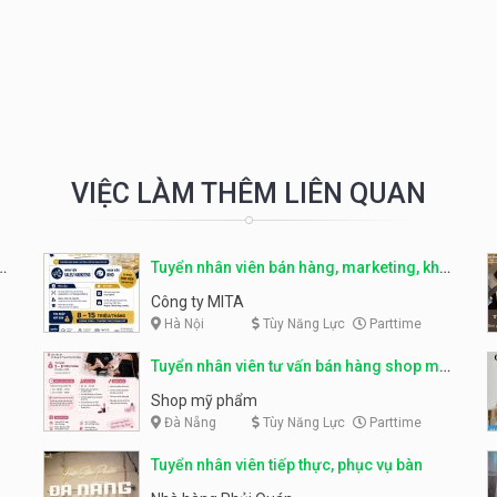
VIỆC LÀM THÊM LIÊN QUAN
r
Tuyển nhân viên bán hàng, marketing, kho
– parttime, fulltime
Công ty MITA
Hà Nội
Tùy Năng Lực
Parttime
Tuyển nhân viên tư vấn bán hàng shop mỹ
phẩm
Shop mỹ phẩm
Đà Nẵng
Tùy Năng Lực
Parttime
Tuyển nhân viên tiếp thực, phục vụ bàn