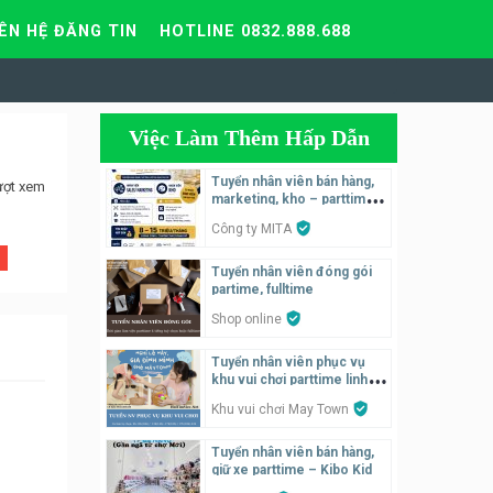
IÊN HỆ ĐĂNG TIN
HOTLINE 0832.888.688
Việc Làm Thêm Hấp Dẫn
Tuyển nhân viên bán hàng,
ượt xem
marketing, kho – parttime,
fulltime
Công ty MITA
Tuyển nhân viên đóng gói
partime, fulltime
Shop online
Tuyển nhân viên phục vụ
khu vui chơi parttime linh
động
Khu vui chơi May Town
Tuyển nhân viên bán hàng,
giữ xe parttime – Kibo Kid