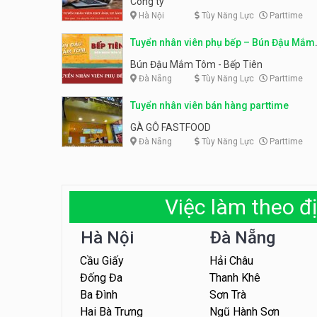
Công ty
Hà Nội
Tùy Năng Lực
Parttime
Tuyển nhân viên phụ bếp – Bún Đậu Mắm
Tôm – Bếp Tiên
Bún Đậu Mắm Tôm - Bếp Tiên
Đà Nẵng
Tùy Năng Lực
Parttime
Tuyển nhân viên bán hàng parttime
GÀ GÔ FASTFOOD
Đà Nẵng
Tùy Năng Lực
Parttime
Việc làm theo đị
Hà Nội
Đà Nẵng
Cầu Giấy
Hải Châu
Đống Đa
Thanh Khê
Ba Đình
Sơn Trà
Hai Bà Trưng
Ngũ Hành Sơn