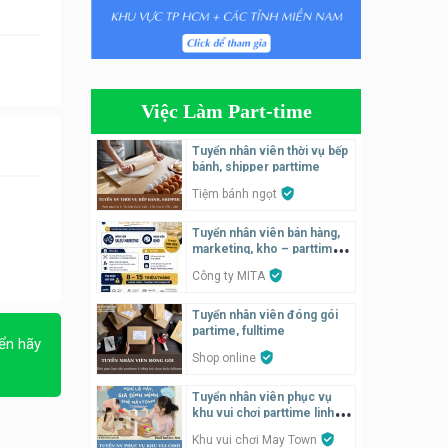
Tuyển nhân viên pha chế
tiệm trà sữa
TRÀ SỮA THÁI LAN
SONGKRAN
Việc Làm Part-time
Tuyển nhân viên tư vấn bán
hàng tiệm bánh ngọt
Tuyển nhân viên thời vụ bếp
bánh, shipper parttime
Tiệm bánh ngọt
Tiệm bánh ngọt
Tuyển nhân viên pha chế,
Tuyển nhân viên bán hàng,
phục vụ bàn
marketing, kho – parttime,
SNACK BAR NHẬT
fulltime
Công ty MITA
Tuyển quản lý, kế toán ca,
Tuyển nhân viên đóng gói
bếp, bếp chính lương cao
partime, fulltime
ển hãy
Nhà hàng Phố Men Chill
Shop online
Tuyển nhân viên phục vụ
Tuyển nhân viên đóng gói
khu vui chơi parttime linh
parttime
động
Khu vui chơi May Town
Shop online