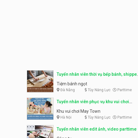
Tuyển nhân viên thời vụ bếp bánh, shippe
parttime
Tiệm bánh ngọt
Đà Nẵng
Tùy Năng Lực
Parttime
Tuyển nhân viên phục vụ khu vui chơi
parttime linh động
Khu vui chơi May Town
Hà Nội
Tùy Năng Lực
Parttime
Tuyển nhân viên edit ảnh, video parttime