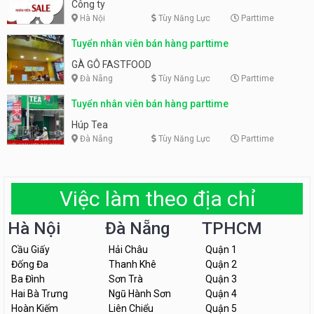
Công ty
Hà Nội
Tùy Năng Lực
Parttime
Tuyển nhân viên bán hàng parttime
GÀ GÔ FASTFOOD
Đà Nẵng
Tùy Năng Lực
Parttime
Tuyển nhân viên bán hàng parttime
Húp Tea
Đà Nẵng
Tùy Năng Lực
Parttime
Việc làm theo địa chỉ
Hà Nội
Đà Nẵng
TPHCM
Cầu Giấy
Hải Châu
Quận 1
Đống Đa
Thanh Khê
Quận 2
Ba Đình
Sơn Trà
Quận 3
Hai Bà Trưng
Ngũ Hành Sơn
Quận 4
Hoàn Kiếm
Liên Chiểu
Quận 5