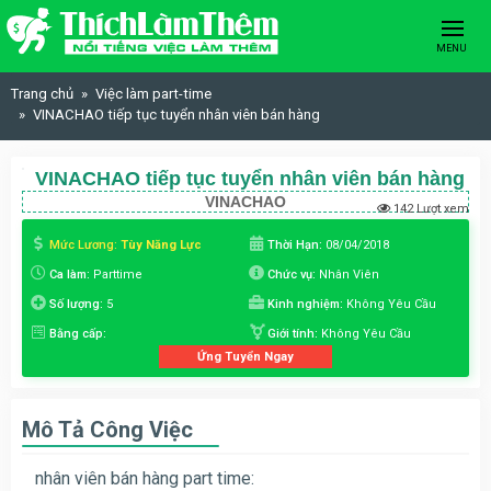
Skip to content
MENU
Trang chủ
Việc làm part-time
VINACHAO tiếp tục tuyển nhân viên bán hàng
VINACHAO tiếp tục tuyển nhân viên bán hàng
VINACHAO
142 Lượt xem
Mức Lương:
Tùy Năng Lực
Thời Hạn:
08/04/2018
Ca làm:
Parttime
Chức vụ:
Nhân Viên
Số lượng:
5
Kinh nghiệm:
Không Yêu Cầu
Bằng cấp:
Giới tính:
Không Yêu Cầu
Ứng Tuyển Ngay
Mô Tả Công Việc
nhân viên bán hàng part time: