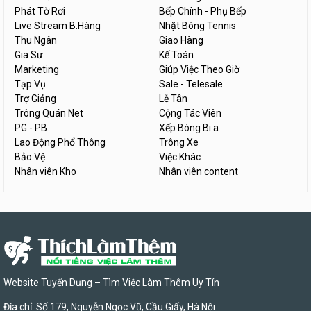
Phát Tờ Rơi
Bếp Chính - Phụ Bếp
Live Stream B.Hàng
Nhặt Bóng Tennis
Thu Ngân
Giao Hàng
Gia Sư
Kế Toán
Marketing
Giúp Việc Theo Giờ
Tạp Vụ
Sale - Telesale
Trợ Giảng
Lễ Tân
Trông Quán Net
Cộng Tác Viên
PG - PB
Xếp Bóng Bi a
Lao Động Phổ Thông
Trông Xe
Bảo Vệ
Việc Khác
Nhân viên Kho
Nhân viên content
Website Tuyển Dụng – Tìm Việc Làm Thêm Uy Tín
Địa chỉ: Số 179, Nguyễn Ngọc Vũ, Cầu Giấy, Hà Nội