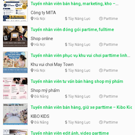
Tuyển nhân viên bán hàng, marketing, kho –
parttime, fulltime
Công ty MITA
Hà Nội
Tùy Năng Lực
Parttime
Tuyển nhân viên đóng gói partime, fulltime
Shop online
Hà Nội
Tùy Năng Lực
Parttime
Tuyển nhân viên phục vụ khu vui chơi parttime linh
động
Khu vui chơi May Town
Hà Nội
Tùy Năng Lực
Parttime
Tuyển nhân viên tư vấn bán hàng shop mỹ phẩm
Shop mỹ phẩm
Đà Nẵng
Tùy Năng Lực
Parttime
Tuyển nhân viên bán hàng, giữ xe parttime – Kibo Kid
KIBO KIDS
Đà Nẵng
Tùy Năng Lực
Parttime
Tuyển nhân viên edit ảnh, video parttime