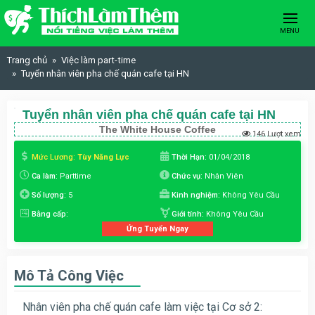
Skip to content
MENU
Trang chủ
Việc làm part-time
Tuyển nhân viên pha chế quán cafe tại HN
Tuyển nhân viên pha chế quán cafe tại HN
The White House Coffee
146 Lượt xem
Mức Lương:
Tùy Năng Lực
Thời Hạn:
01/04/2018
Ca làm:
Parttime
Chức vụ:
Nhân Viên
Số lượng:
5
Kinh nghiệm:
Không Yêu Cầu
Bằng cấp:
Giới tính:
Không Yêu Cầu
Ứng Tuyển Ngay
Mô Tả Công Việc
Nhân viên pha chế quán cafe làm việc tại Cơ sở 2: