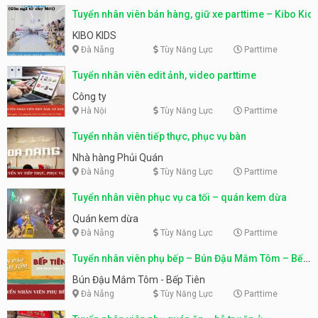
Tuyển nhân viên bán hàng, giữ xe parttime – Kibo Kid
KIBO KIDS
Đà Nẵng
Tùy Năng Lực
Parttime
Tuyển nhân viên edit ảnh, video parttime
Công ty
Hà Nội
Tùy Năng Lực
Parttime
Tuyển nhân viên tiếp thực, phục vụ bàn
Nhà hàng Phủi Quán
Đà Nẵng
Tùy Năng Lực
Parttime
Tuyển nhân viên phục vụ ca tối – quán kem dừa
Quán kem dừa
Đà Nẵng
Tùy Năng Lực
Parttime
Tuyển nhân viên phụ bếp – Bún Đậu Mắm Tôm – Bếp
Tiên
Bún Đậu Mắm Tôm - Bếp Tiên
Đà Nẵng
Tùy Năng Lực
Parttime