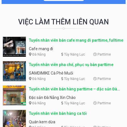
VIỆC LÀM THÊM LIÊN QUAN
Tuyển nhân viên bán cafe mang đi parttime, fulltime
Cafe mang đi
Đà Nẵng
Tùy Năng Lực
Parttime
Tuyển nhân viên pha chế, phục vụ bàn parttime
SAMDIMIKE Cà Phê Muối
Đà Nẵng
Tùy Năng Lực
Parttime
Tuyển nhân viên bán hàng parttime – đặc sản Đà
Nẵng
Đặc sản Đà Nẵng Xin Chào
Đà Nẵng
Tùy Năng Lực
Parttime
Tuyển nhân viên bán hàng ca tối
Quán kem dừa