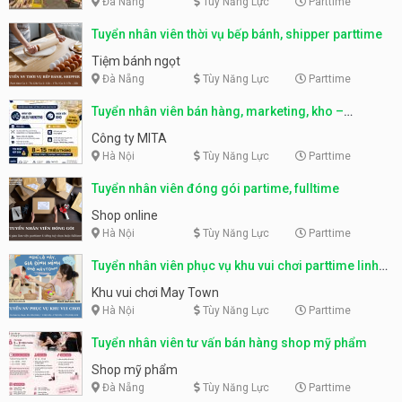
Đà Nẵng
Tùy Năng Lực
Parttime
Tuyển nhân viên thời vụ bếp bánh, shipper parttime
Tiệm bánh ngọt
Đà Nẵng
Tùy Năng Lực
Parttime
Tuyển nhân viên bán hàng, marketing, kho –
parttime, fulltime
Công ty MITA
Hà Nội
Tùy Năng Lực
Parttime
Tuyển nhân viên đóng gói partime, fulltime
Shop online
Hà Nội
Tùy Năng Lực
Parttime
Tuyển nhân viên phục vụ khu vui chơi parttime linh
động
Khu vui chơi May Town
Hà Nội
Tùy Năng Lực
Parttime
Tuyển nhân viên tư vấn bán hàng shop mỹ phẩm
Shop mỹ phẩm
Đà Nẵng
Tùy Năng Lực
Parttime