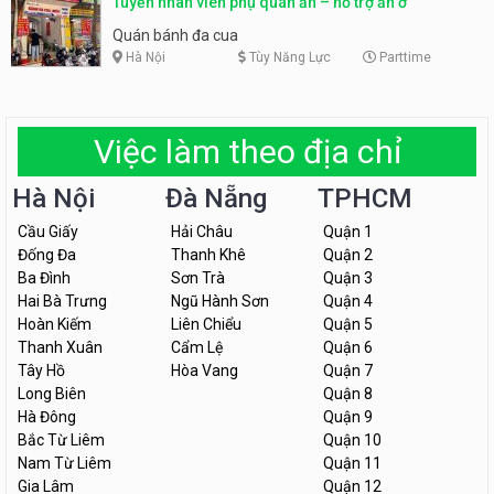
Tuyển nhân viên phụ quán ăn – hỗ trợ ăn ở
Quán bánh đa cua
Hà Nội
Tùy Năng Lực
Parttime
Việc làm theo địa chỉ
Hà Nội
Đà Nẵng
TPHCM
Cầu Giấy
Hải Châu
Quận 1
Đống Đa
Thanh Khê
Quận 2
Ba Đình
Sơn Trà
Quận 3
Hai Bà Trưng
Ngũ Hành Sơn
Quận 4
Hoàn Kiếm
Liên Chiểu
Quận 5
Thanh Xuân
Cẩm Lệ
Quận 6
Tây Hồ
Hòa Vang
Quận 7
Long Biên
Quận 8
Hà Đông
Quận 9
Bắc Từ Liêm
Quận 10
Nam Từ Liêm
Quận 11
Gia Lâm
Quận 12