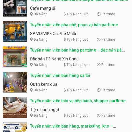
Cafe mang đi
Đà Nẵng
Tùy Năng Lực
Parttime
Tuyển nhân viên pha chế, phục vụ bàn parttime
SAMDIMIKE Cà Phê Muối
Đà Nẵng
Tùy Năng Lực
Parttime
Tuyển nhân viên bán hàng parttime – đặc sản Đà
Nẵng
Đặc sản Đà Nẵng Xin Chào
Đà Nẵng
Tùy Năng Lực
Parttime
Tuyển nhân viên bán hàng ca tối
Quán kem dừa
Đà Nẵng
Tùy Năng Lực
Parttime
Tuyển nhân viên thời vụ bếp bánh, shipper parttime
Tiệm bánh ngọt
Đà Nẵng
Tùy Năng Lực
Parttime
Tuyển nhân viên bán hàng, marketing, kho –