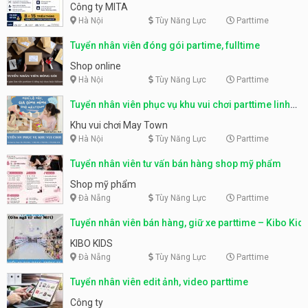
parttime, fulltime
Công ty MITA
Hà Nội
Tùy Năng Lực
Parttime
Tuyển nhân viên đóng gói partime, fulltime
Shop online
Hà Nội
Tùy Năng Lực
Parttime
Tuyển nhân viên phục vụ khu vui chơi parttime linh
động
Khu vui chơi May Town
Hà Nội
Tùy Năng Lực
Parttime
Tuyển nhân viên tư vấn bán hàng shop mỹ phẩm
Shop mỹ phẩm
Đà Nẵng
Tùy Năng Lực
Parttime
Tuyển nhân viên bán hàng, giữ xe parttime – Kibo Kid
KIBO KIDS
Đà Nẵng
Tùy Năng Lực
Parttime
Tuyển nhân viên edit ảnh, video parttime
Công ty