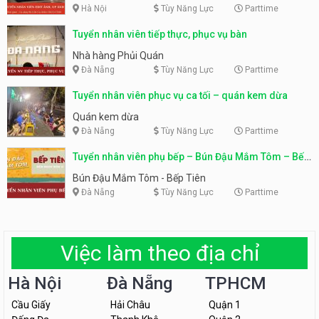
Hà Nội
Tùy Năng Lực
Parttime
Tuyển nhân viên tiếp thực, phục vụ bàn
Nhà hàng Phủi Quán
Đà Nẵng
Tùy Năng Lực
Parttime
Tuyển nhân viên phục vụ ca tối – quán kem dừa
Quán kem dừa
Đà Nẵng
Tùy Năng Lực
Parttime
Tuyển nhân viên phụ bếp – Bún Đậu Mắm Tôm – Bếp
Tiên
Bún Đậu Mắm Tôm - Bếp Tiên
Đà Nẵng
Tùy Năng Lực
Parttime
Việc làm theo địa chỉ
Hà Nội
Đà Nẵng
TPHCM
Cầu Giấy
Hải Châu
Quận 1