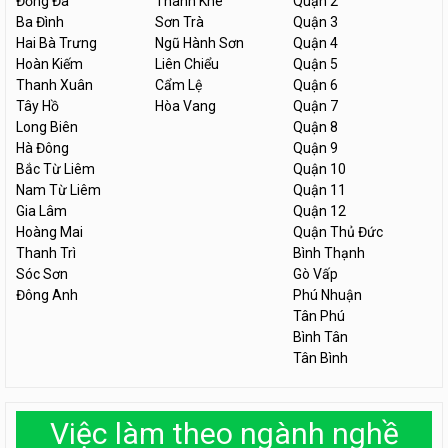
Đống Đa
Thanh Khê
Quận 2
Ba Đình
Sơn Trà
Quận 3
Hai Bà Trưng
Ngũ Hành Sơn
Quận 4
Hoàn Kiếm
Liên Chiểu
Quận 5
Thanh Xuân
Cẩm Lệ
Quận 6
Tây Hồ
Hòa Vang
Quận 7
Long Biên
Quận 8
Hà Đông
Quận 9
Bắc Từ Liêm
Quận 10
Nam Từ Liêm
Quận 11
Gia Lâm
Quận 12
Hoàng Mai
Quận Thủ Đức
Thanh Trì
Bình Thạnh
Sóc Sơn
Gò Vấp
Đông Anh
Phú Nhuận
Tân Phú
Bình Tân
Tân Bình
Việc làm theo ngành nghề