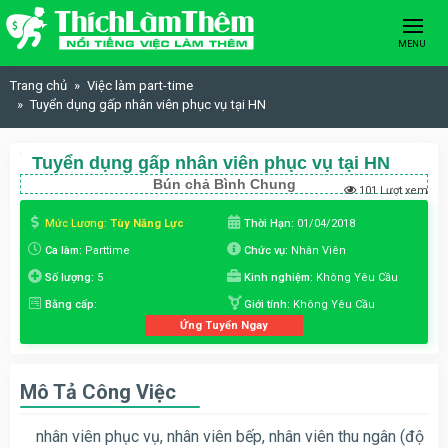
Skip to content
MENU
Trang chủ
Việc làm part-time
Tuyển dụng gấp nhân viên phục vụ tại HN
Tuyển dụng gấp nhân viên phục vụ tại HN
Bún chả Bình Chung
101 Lượt xem
Mức Lương:
Tùy Năng Lực
Thời Hạn:
01/04/2018
Ca làm:
Parttime
Chức vụ:
Nhân Viên
Số lượng:
5
Kinh nghiệm:
Không Yêu Cầu
Bằng cấp:
Giới tính:
Không Yêu Cầu
Ứng Tuyển Ngay
Mô Tả Công Việc
nhân viên phục vụ, nhân viên bếp, nhân viên thu ngân (độ