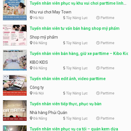
Tuyển nhân viên phục vụ khu vui chơi parttime linh
động
Khu vui chơi May Town
Hà Nội
Tùy Năng Lực
Parttime
Tuyển nhân viên tư vấn bán hàng shop mỹ phẩm
Shop mỹ phẩm
Đà Nẵng
Tùy Năng Lực
Parttime
Tuyển nhân viên bán hàng, giữ xe parttime – Kibo Kid
KIBO KIDS
Đà Nẵng
Tùy Năng Lực
Parttime
Tuyển nhân viên edit ảnh, video parttime
Công ty
Hà Nội
Tùy Năng Lực
Parttime
Tuyển nhân viên tiếp thực, phục vụ bàn
Nhà hàng Phủi Quán
Đà Nẵng
Tùy Năng Lực
Parttime
Tuyển nhân viên phục vụ ca tối – quán kem dừa