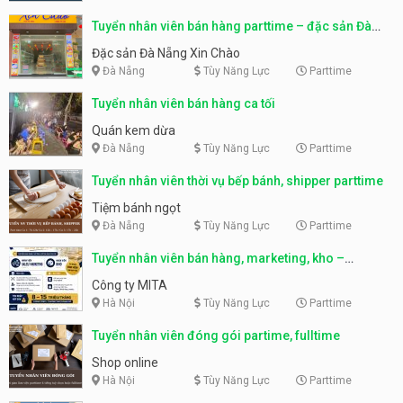
Tuyển nhân viên bán hàng parttime – đặc sản Đà
Nẵng
Đặc sản Đà Nẵng Xin Chào
Đà Nẵng
Tùy Năng Lực
Parttime
Tuyển nhân viên bán hàng ca tối
Quán kem dừa
Đà Nẵng
Tùy Năng Lực
Parttime
Tuyển nhân viên thời vụ bếp bánh, shipper parttime
Tiệm bánh ngọt
Đà Nẵng
Tùy Năng Lực
Parttime
Tuyển nhân viên bán hàng, marketing, kho –
parttime, fulltime
Công ty MITA
Hà Nội
Tùy Năng Lực
Parttime
Tuyển nhân viên đóng gói partime, fulltime
Shop online
Hà Nội
Tùy Năng Lực
Parttime