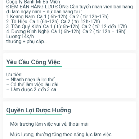
Công ty Bánh Mì Ba Miền
ĐIỂM BÁN HÀNG LƯU ĐỘNG Cần tuyển nhân viên bán hàng
đi làm ngay nam – nữ bán hàng tại :
1.Keang Nam. Ca 1 ( 6h-12h). Ca 2 ( từ 12h-17h)
2. Tô Hiệu. Ca 1 (6h-12h). Ca 2 ( từ 12h-17h).
3. Trần Quý Kiên. Ca 1 ( từ 6h-12h). Ca 2 ( từ 12 đến 17h)
4. Dương Đình Nghệ. Ca 1( 6h-12h). Ca 2 ( từ 12h – 18h)
Lương:14k/h
thưởng + phụ cấp…
Yêu Cầu Công Việc
Ưu tiên:
– Nhanh nhẹn là lợi thế
– Có thể làm việc lâu dài
– Làm được 2 đến 3 ca
Quyền Lợi Được Hưởng
Môi trường làm việc vui vẻ, thoải mái
Mức lương, thưởng tăng theo năng lực làm việc