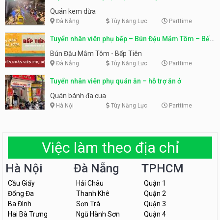
Quán kem dừa
Đà Nẵng
Tùy Năng Lực
Parttime
Tuyển nhân viên phụ bếp – Bún Đậu Mắm Tôm – Bếp
Tiên
Bún Đậu Mắm Tôm - Bếp Tiên
Đà Nẵng
Tùy Năng Lực
Parttime
Tuyển nhân viên phụ quán ăn – hỗ trợ ăn ở
Quán bánh đa cua
Hà Nội
Tùy Năng Lực
Parttime
Việc làm theo địa chỉ
Hà Nội
Đà Nẵng
TPHCM
Cầu Giấy
Hải Châu
Quận 1
Đống Đa
Thanh Khê
Quận 2
Ba Đình
Sơn Trà
Quận 3
Hai Bà Trưng
Ngũ Hành Sơn
Quận 4