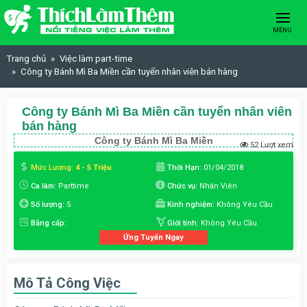
Skip to content
MENU
Trang chủ
Việc làm part-time
Công ty Bánh Mì Ba Miền cần tuyển nhân viên bán hàng
Công ty Bánh Mì Ba Miền cần tuyển nhân viên
bán hàng
Công ty Bánh Mì Ba Miền
52 Lượt xem
Mức Lương:
4 - 5 Triệu
Thời Hạn:
01/04/2018
Ca làm:
Parttime
Chức vụ:
Nhân Viên
Số lượng:
5
Kinh nghiệm:
Không Yêu Cầu
Bằng cấp:
Giới tính:
Không Yêu Cầu
Ứng Tuyển Ngay
Mô Tả Công Việc