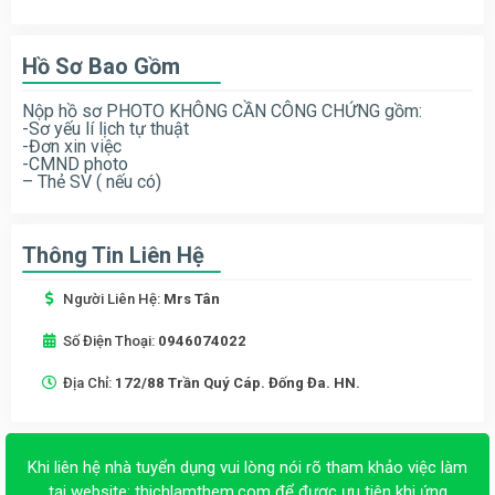
Hồ Sơ Bao Gồm
Nộp hồ sơ PHOTO KHÔNG CẦN CÔNG CHỨNG gồm:
-Sơ yếu lí lịch tự thuật
-Đơn xin việc
-CMND photo
– Thẻ SV ( nếu có)
Thông Tin Liên Hệ
Người Liên Hệ:
Mrs Tân
Số Điện Thoại:
0946074022
Địa Chỉ:
172/88 Trần Quý Cáp. Đống Đa. HN.
Khi liên hệ nhà tuyển dụng vui lòng nói rõ tham khảo việc làm
tại website:
thichlamthem.com
để được ưu tiên khi ứng