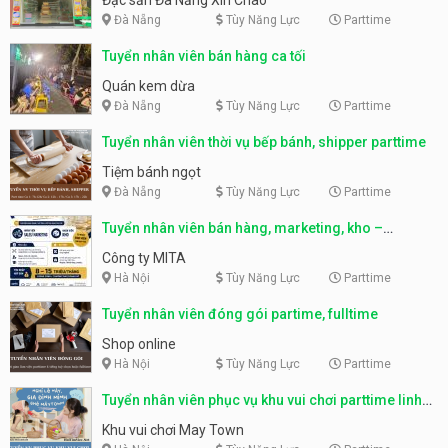
Đà Nẵng
Tùy Năng Lực
Parttime
Tuyển nhân viên bán hàng ca tối
Quán kem dừa
Đà Nẵng
Tùy Năng Lực
Parttime
Tuyển nhân viên thời vụ bếp bánh, shipper parttime
Tiệm bánh ngọt
Đà Nẵng
Tùy Năng Lực
Parttime
Tuyển nhân viên bán hàng, marketing, kho –
parttime, fulltime
Công ty MITA
Hà Nội
Tùy Năng Lực
Parttime
Tuyển nhân viên đóng gói partime, fulltime
Shop online
Hà Nội
Tùy Năng Lực
Parttime
Tuyển nhân viên phục vụ khu vui chơi parttime linh
động
Khu vui chơi May Town