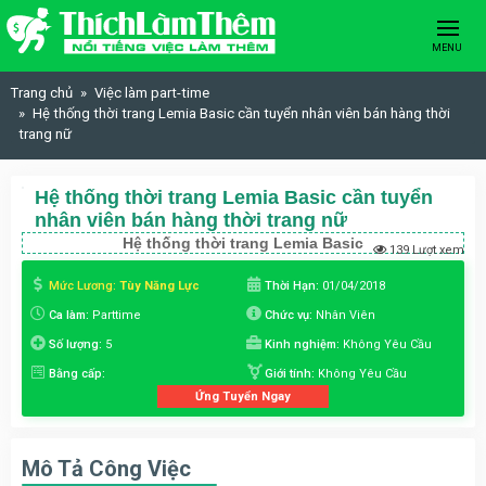
Skip to content
MENU
Trang chủ
Việc làm part-time
Hệ thống thời trang Lemia Basic cần tuyển nhân viên bán hàng thời
trang nữ
Hệ thống thời trang Lemia Basic cần tuyển
nhân viên bán hàng thời trang nữ
Hệ thống thời trang Lemia Basic
139 Lượt xem
Mức Lương:
Tùy Năng Lực
Thời Hạn:
01/04/2018
Ca làm:
Parttime
Chức vụ:
Nhân Viên
Số lượng:
5
Kinh nghiệm:
Không Yêu Cầu
Bằng cấp:
Giới tính:
Không Yêu Cầu
Ứng Tuyển Ngay
Mô Tả Công Việc