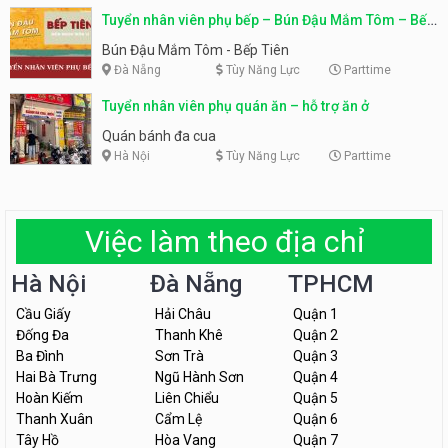
Tuyển nhân viên phụ bếp – Bún Đậu Mắm Tôm – Bếp
Tiên
Bún Đậu Mắm Tôm - Bếp Tiên
Đà Nẵng
Tùy Năng Lực
Parttime
Tuyển nhân viên phụ quán ăn – hỗ trợ ăn ở
Quán bánh đa cua
Hà Nội
Tùy Năng Lực
Parttime
Việc làm theo địa chỉ
Hà Nội
Đà Nẵng
TPHCM
Cầu Giấy
Hải Châu
Quận 1
Đống Đa
Thanh Khê
Quận 2
Ba Đình
Sơn Trà
Quận 3
Hai Bà Trưng
Ngũ Hành Sơn
Quận 4
Hoàn Kiếm
Liên Chiểu
Quận 5
Thanh Xuân
Cẩm Lệ
Quận 6
Tây Hồ
Hòa Vang
Quận 7