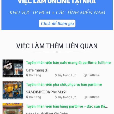
VIỆC LÀM THÊM LIÊN QUAN
Tuyển nhân viên bán cafe mang đi parttime, fulltime
Cafe mang đi
Đà Nẵng
Tùy Năng Lực
Parttime
Tuyển nhân viên pha chế, phục vụ bàn parttime
SAMDIMIKE Cà Phê Muối
Đà Nẵng
Tùy Năng Lực
Parttime
Tuyển nhân viên bán hàng parttime – đặc sản Đà
Nẵng
Đặc sản Đà Nẵng Xin Chào