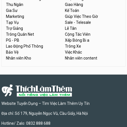
Thu Ngân
Giao Hàng
Gia Sư
Kế Toán
Marketing
Giúp Việc Theo Giờ
Tạp Vụ
Sale - Telesale
Trợ Giảng
Lễ Tân
Trông Quán Net
Cộng Tác Viên
PG - PB
Xếp Bóng Bi a
Lao Động Phổ Thông
Trông Xe
Bảo Vệ
Việc Khác
Nhân viên Kho
Nhân viên content
Website Tuyển Dụng – Tìm Việc Làm Thêm Uy Tín
Địa chỉ: Số 179, Nguyễn Ngọc Vũ, Cầu Giấy, Hà Nội
Hotline/ Zalo: 0832 888 688