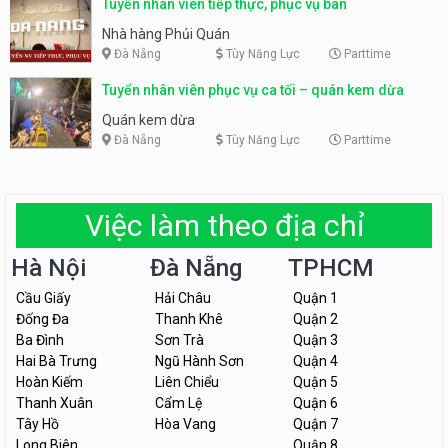
Tuyển nhân viên tiếp thực, phục vụ bàn
Nhà hàng Phủi Quán
Đà Nẵng
Tùy Năng Lực
Parttime
Tuyển nhân viên phục vụ ca tối – quán kem dừa
Quán kem dừa
Đà Nẵng
Tùy Năng Lực
Parttime
Việc làm theo địa chỉ
Hà Nội
Đà Nẵng
TPHCM
Cầu Giấy
Hải Châu
Quận 1
Đống Đa
Thanh Khê
Quận 2
Ba Đình
Sơn Trà
Quận 3
Hai Bà Trưng
Ngũ Hành Sơn
Quận 4
Hoàn Kiếm
Liên Chiểu
Quận 5
Thanh Xuân
Cẩm Lệ
Quận 6
Tây Hồ
Hòa Vang
Quận 7
Long Biên
Quận 8