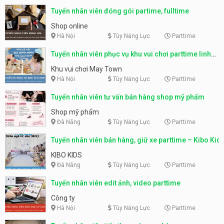
Tuyển nhân viên đóng gói partime, fulltime
Shop online
Hà Nội
Tùy Năng Lực
Parttime
Tuyển nhân viên phục vụ khu vui chơi parttime linh
động
Khu vui chơi May Town
Hà Nội
Tùy Năng Lực
Parttime
Tuyển nhân viên tư vấn bán hàng shop mỹ phẩm
Shop mỹ phẩm
Đà Nẵng
Tùy Năng Lực
Parttime
Tuyển nhân viên bán hàng, giữ xe parttime – Kibo Kid
KIBO KIDS
Đà Nẵng
Tùy Năng Lực
Parttime
Tuyển nhân viên edit ảnh, video parttime
Công ty
Hà Nội
Tùy Năng Lực
Parttime