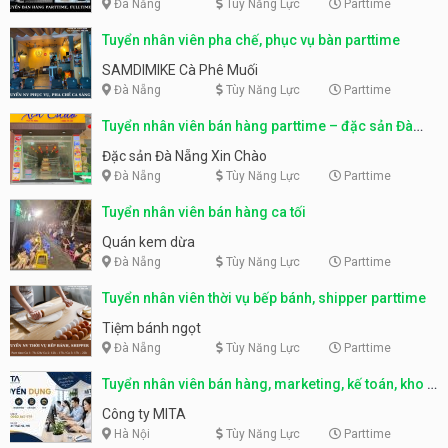
Đà Nẵng
Tùy Năng Lực
Parttime
Tuyển nhân viên pha chế, phục vụ bàn parttime
SAMDIMIKE Cà Phê Muối
Đà Nẵng
Tùy Năng Lực
Parttime
Tuyển nhân viên bán hàng parttime – đặc sản Đà
Nẵng
Đặc sản Đà Nẵng Xin Chào
Đà Nẵng
Tùy Năng Lực
Parttime
Tuyển nhân viên bán hàng ca tối
Quán kem dừa
Đà Nẵng
Tùy Năng Lực
Parttime
Tuyển nhân viên thời vụ bếp bánh, shipper parttime
Tiệm bánh ngọt
Đà Nẵng
Tùy Năng Lực
Parttime
Tuyển nhân viên bán hàng, marketing, kế toán, kho –
parttime, fulltime
Công ty MITA
Hà Nội
Tùy Năng Lực
Parttime