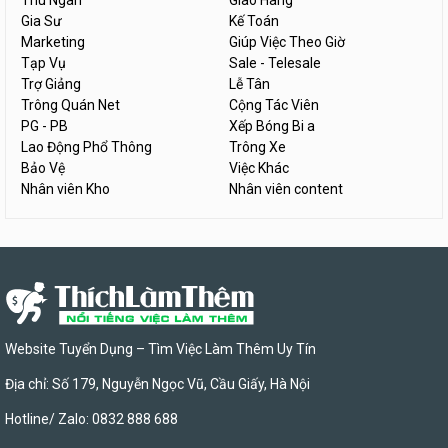
Thu Ngân
Giao Hàng
Gia Sư
Kế Toán
Marketing
Giúp Việc Theo Giờ
Tạp Vụ
Sale - Telesale
Trợ Giảng
Lễ Tân
Trông Quán Net
Cộng Tác Viên
PG - PB
Xếp Bóng Bi a
Lao Động Phổ Thông
Trông Xe
Bảo Vệ
Việc Khác
Nhân viên Kho
Nhân viên content
Website Tuyển Dụng – Tìm Việc Làm Thêm Uy Tín
Địa chỉ: Số 179, Nguyễn Ngọc Vũ, Cầu Giấy, Hà Nội
Hotline/ Zalo: 0832 888 688