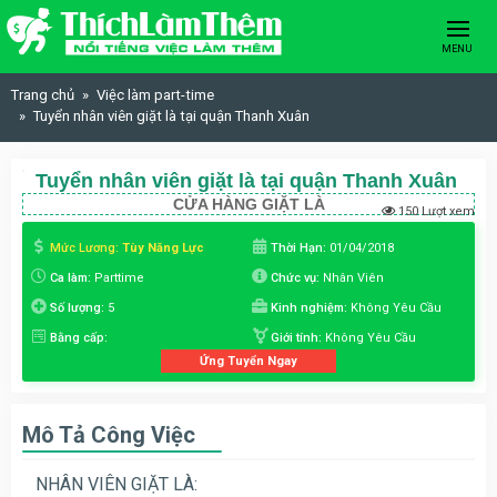
Skip to content
MENU
Trang chủ
Việc làm part-time
Tuyển nhân viên giặt là tại quận Thanh Xuân
Tuyển nhân viên giặt là tại quận Thanh Xuân
CỬA HÀNG GIẶT LÀ
150 Lượt xem
Mức Lương:
Tùy Năng Lực
Thời Hạn:
01/04/2018
Ca làm:
Parttime
Chức vụ:
Nhân Viên
Số lượng:
5
Kinh nghiệm:
Không Yêu Cầu
Bằng cấp:
Giới tính:
Không Yêu Cầu
Ứng Tuyển Ngay
Mô Tả Công Việc
NHÂN VIÊN GIẶT LÀ: