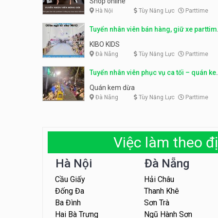
Shop online
Hà Nội
Tùy Năng Lực
Parttime
Tuyển nhân viên bán hàng, giữ xe parttim
– Kibo Kid
KIBO KIDS
Đà Nẵng
Tùy Năng Lực
Parttime
Tuyển nhân viên phục vụ ca tối – quán k
dừa
Quán kem dừa
Đà Nẵng
Tùy Năng Lực
Parttime
Việc làm theo đị
Hà Nội
Đà Nẵng
Cầu Giấy
Hải Châu
Đống Đa
Thanh Khê
Ba Đình
Sơn Trà
Hai Bà Trưng
Ngũ Hành Sơn