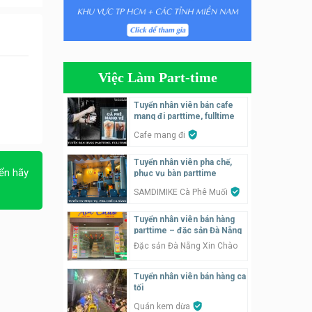
Tuyển nhân viên phụ quán ăn
– hỗ trợ ăn ở
Quán bánh đa cua
Việc Làm Part-time
Tuyển nhân viên bán hàng
parttime
Tuyển nhân viên bán cafe
mang đi parttime, fulltime
GÀ GÔ FASTFOOD
Cafe mang đi
Tuyển nhân viên bán hàng
Tuyển nhân viên pha chế,
parttime
ển hãy
phục vụ bàn parttime
Húp Tea
SAMDIMIKE Cà Phê Muối
Tuyển nhân viên pha chế
Tuyển nhân viên bán hàng
tiệm trà sữa
parttime – đặc sản Đà Nẵng
TRÀ SỮA THÁI LAN
Đặc sản Đà Nẵng Xin Chào
SONGKRAN
Tuyển nhân viên bán hàng ca
Tuyển nhân viên tư vấn bán
tối
hàng tiệm bánh ngọt
Quán kem dừa
Tiệm bánh ngọt