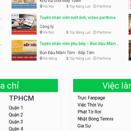
Khu vui chơi May Town
Hà Nội
Tùy Năng Lực
Parttime
e
Tuyển nhân viên edit ảnh, video parttime
Công ty
Hà Nội
Tùy Năng Lực
Parttime
em
Tuyển nhân viên phụ bếp – Bún Đậu Mắm
Tôm – Bếp Tiên
Bún Đậu Mắm Tôm - Bếp Tiên
Đà Nẵng
Tùy Năng Lực
Parttime
a chỉ
Việc l
TPHCM
Trực Fanpage
Việc Thời Vụ
Quận 1
Phát Tờ Rơi
Quận 2
Nhặt Bóng Tennis
Quận 3
Gia Sư
Quận 4