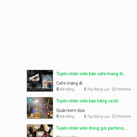
Tuyển nhân viên bán cafe mang đi
parttime, fulltime
Cafe mang đi
Đà Nẵng
Tùy Năng Lực
Parttime
Tuyển nhân viên bán hàng ca tối
Quán kem dừa
Đà Nẵng
Tùy Năng Lực
Parttime
Tuyển nhân viên đóng gói partime,
fulltime