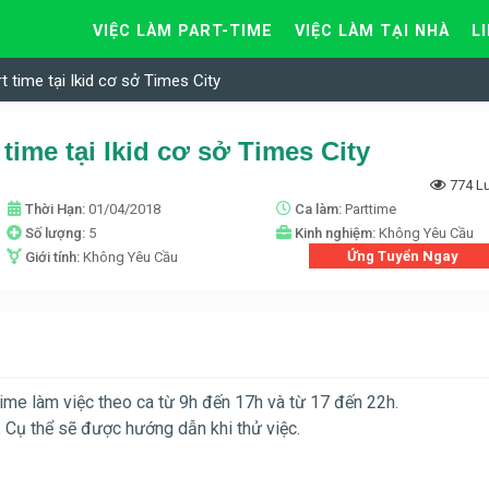
VIỆC LÀM PART-TIME
VIỆC LÀM TẠI NHÀ
L
t time tại Ikid cơ sở Times City
time tại Ikid cơ sở Times City
774 L
Thời Hạn:
01/04/2018
Ca làm:
Parttime
Số lượng:
5
Kinh nghiệm:
Không Yêu Cầu
Ứng Tuyển Ngay
Giới tính:
Không Yêu Cầu
time làm việc theo ca từ 9h đến 17h và từ 17 đến 22h.
 Cụ thể sẽ được hướng dẫn khi thử việc.