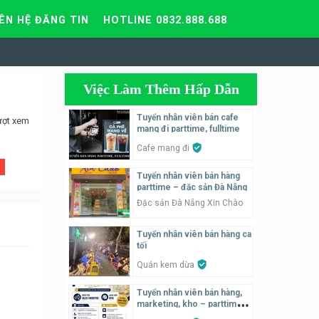
IÊN HỆ ĐĂNG TIN
HOTLINE 0832.888.688
Việc Làm Thêm Hấp Dẫn
Tuyển nhân viên bán cafe
ượt xem
mang đi parttime, fulltime
Cafe mang đi
Tuyển nhân viên bán hàng
parttime – đặc sản Đà Nẵng
Đặc sản Đà Nẵng Xin Chào
Tuyển nhân viên bán hàng ca
tối
Quán kem dừa
Tuyển nhân viên bán hàng,
marketing, kho – parttime,
fulltime