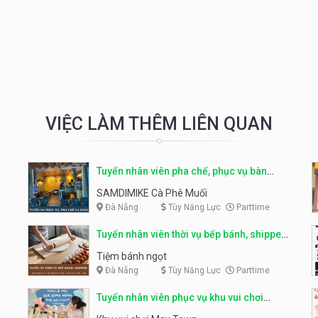
VIỆC LÀM THÊM LIÊN QUAN
Tuyển nhân viên pha chế, phục vụ bàn
parttime
SAMDIMIKE Cà Phê Muối
Đà Nẵng
Tùy Năng Lực
Parttime
Tuyển nhân viên thời vụ bếp bánh, shipper
parttime
Tiệm bánh ngọt
Đà Nẵng
Tùy Năng Lực
Parttime
Tuyển nhân viên phục vụ khu vui chơi
parttime linh động