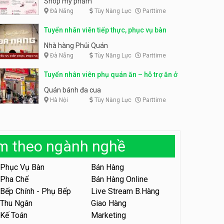
Shop mỹ phẩm
Đà Nẵng
Tùy Năng Lực
Parttime
Tuyển nhân viên bán hàng,
giữ xe parttime – Kibo Kid
Tuyển nhân viên content,
Tuyển nhân viên tiếp thực, phục vụ bàn
trực page, thu ngân parttime
KIBO KIDS
lương cao
GRAVI ESCAPE ROOM
Nhà hàng Phủi Quán
Đà Nẵng
Tùy Năng Lực
Parttime
Tuyển nhân viên edit ảnh,
video parttime
Tuyển nhân viên phụ quán ăn – hỗ trợ ăn ở
Công ty
Quán bánh đa cua
Hà Nội
Tùy Năng Lực
Parttime
Tuyển nhân viên tiếp thực,
phục vụ bàn
Nhà hàng Phủi Quán
àm theo ngành nghề
Tuyển nhân viên phục vụ ca
tối – quán kem dừa
Phục Vụ Bàn
Bán Hàng
Quán kem dừa
Pha Chế
Bán Hàng Online
Bếp Chính - Phụ Bếp
Live Stream B.Hàng
Tuyển nhân viên phụ bếp –
Bún Đậu Mắm Tôm – Bếp
Thu Ngân
Giao Hàng
Tiên
Bún Đậu Mắm Tôm - Bếp Tiên
Kế Toán
Marketing