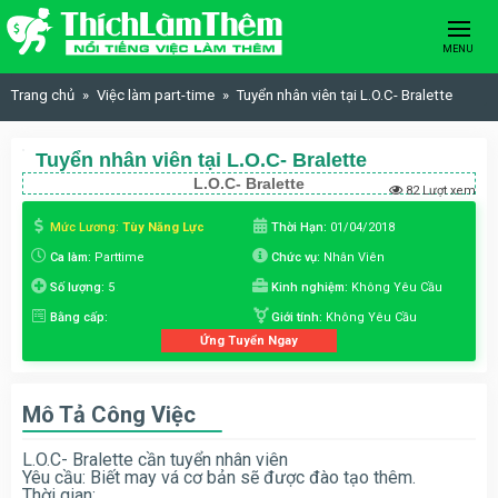
Skip to content
MENU
Trang chủ
Việc làm part-time
Tuyển nhân viên tại L.O.C- Bralette
Tuyển nhân viên tại L.O.C- Bralette
L.O.C- Bralette
82 Lượt xem
Mức Lương:
Tùy Năng Lực
Thời Hạn:
01/04/2018
Ca làm:
Parttime
Chức vụ:
Nhân Viên
Số lượng:
5
Kinh nghiệm:
Không Yêu Cầu
Bằng cấp:
Giới tính:
Không Yêu Cầu
Ứng Tuyển Ngay
Mô Tả Công Việc
L.O.C- Bralette cần tuyển nhân viên
Yêu cầu: Biết may vá cơ bản sẽ được đào tạo thêm.
Thời gian: