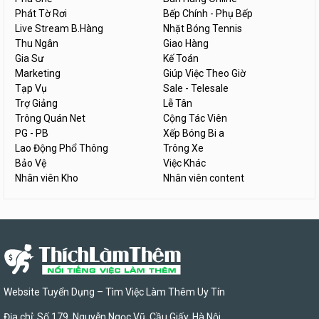
Phát Tờ Rơi
Bếp Chính - Phụ Bếp
Live Stream B.Hàng
Nhặt Bóng Tennis
Thu Ngân
Giao Hàng
Gia Sư
Kế Toán
Marketing
Giúp Việc Theo Giờ
Tạp Vụ
Sale - Telesale
Trợ Giảng
Lễ Tân
Trông Quán Net
Cộng Tác Viên
PG - PB
Xếp Bóng Bi a
Lao Động Phổ Thông
Trông Xe
Bảo Vệ
Việc Khác
Nhân viên Kho
Nhân viên content
Website Tuyển Dụng – Tìm Việc Làm Thêm Uy Tín
Địa chỉ: Số 179, Nguyễn Ngọc Vũ, Cầu Giấy, Hà Nội