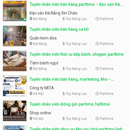
Tuyển nhân viên bán hàng parttime – đặc sản Đà
Nẵng
Đặc sản Đà Nẵng Xin Chào
Đà Nẵng
Tùy Năng Lực
Parttime
Tuyển nhân viên bán hàng ca tối
Quán kem dừa
Đà Nẵng
Tùy Năng Lực
Parttime
Tuyển nhân viên thời vụ bếp bánh, shipper parttime
Tiệm bánh ngọt
Đà Nẵng
Tùy Năng Lực
Parttime
Tuyển nhân viên bán hàng, marketing, kho –
parttime, fulltime
Công ty MITA
Hà Nội
Tùy Năng Lực
Parttime
Tuyển nhân viên đóng gói partime, fulltime
Shop online
Hà Nội
Tùy Năng Lực
Parttime
Tuyển nhân viên phục vụ khu vui chơi parttime linh