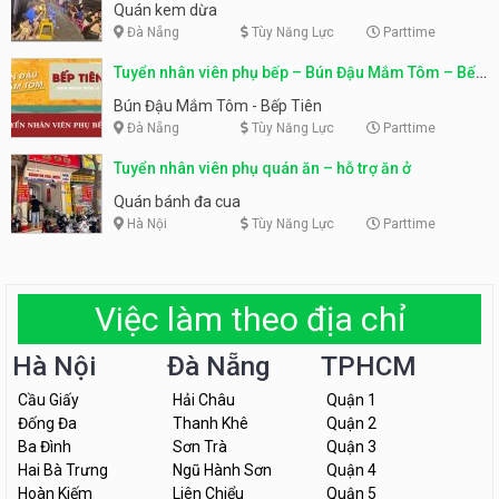
Quán kem dừa
Đà Nẵng
Tùy Năng Lực
Parttime
Tuyển nhân viên phụ bếp – Bún Đậu Mắm Tôm – Bếp
Tiên
Bún Đậu Mắm Tôm - Bếp Tiên
Đà Nẵng
Tùy Năng Lực
Parttime
Tuyển nhân viên phụ quán ăn – hỗ trợ ăn ở
Quán bánh đa cua
Hà Nội
Tùy Năng Lực
Parttime
Việc làm theo địa chỉ
Hà Nội
Đà Nẵng
TPHCM
Cầu Giấy
Hải Châu
Quận 1
Đống Đa
Thanh Khê
Quận 2
Ba Đình
Sơn Trà
Quận 3
Hai Bà Trưng
Ngũ Hành Sơn
Quận 4
Hoàn Kiếm
Liên Chiểu
Quận 5