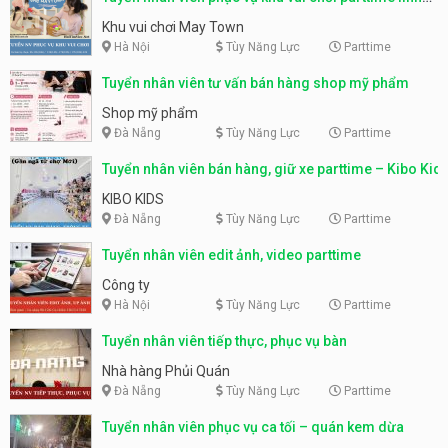
động
Khu vui chơi May Town
Hà Nội
Tùy Năng Lực
Parttime
Tuyển nhân viên tư vấn bán hàng shop mỹ phẩm
Shop mỹ phẩm
Đà Nẵng
Tùy Năng Lực
Parttime
Tuyển nhân viên bán hàng, giữ xe parttime – Kibo Kid
KIBO KIDS
Đà Nẵng
Tùy Năng Lực
Parttime
Tuyển nhân viên edit ảnh, video parttime
Công ty
Hà Nội
Tùy Năng Lực
Parttime
Tuyển nhân viên tiếp thực, phục vụ bàn
Nhà hàng Phủi Quán
Đà Nẵng
Tùy Năng Lực
Parttime
Tuyển nhân viên phục vụ ca tối – quán kem dừa