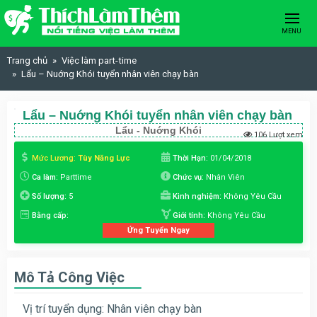
Skip to content
MENU
Trang chủ
Việc làm part-time
Lẩu – Nuớng Khói tuyển nhân viên chạy bàn
Lẩu – Nuớng Khói tuyển nhân viên chạy bàn
Lẩu - Nuớng Khói
106 Lượt xem
Mức Lương:
Tùy Năng Lực
Thời Hạn:
01/04/2018
Ca làm:
Parttime
Chức vụ:
Nhân Viên
Số lượng:
5
Kinh nghiệm:
Không Yêu Cầu
Bằng cấp:
Giới tính:
Không Yêu Cầu
Ứng Tuyển Ngay
Mô Tả Công Việc
Vị trí tuyển dụng: Nhân viên chạy bàn