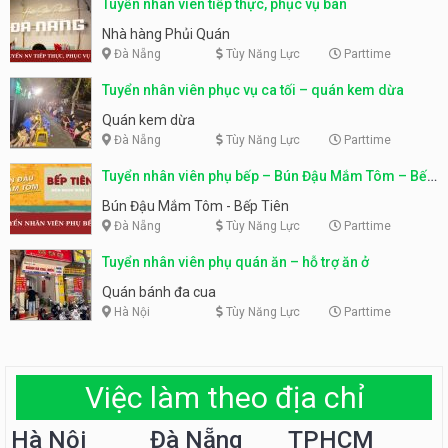
Tuyển nhân viên tiếp thực, phục vụ bàn
Nhà hàng Phủi Quán
Đà Nẵng
Tùy Năng Lực
Parttime
Tuyển nhân viên phục vụ ca tối – quán kem dừa
Quán kem dừa
Đà Nẵng
Tùy Năng Lực
Parttime
Tuyển nhân viên phụ bếp – Bún Đậu Mắm Tôm – Bếp
Tiên
Bún Đậu Mắm Tôm - Bếp Tiên
Đà Nẵng
Tùy Năng Lực
Parttime
Tuyển nhân viên phụ quán ăn – hỗ trợ ăn ở
Quán bánh đa cua
Hà Nội
Tùy Năng Lực
Parttime
Việc làm theo địa chỉ
Hà Nội
Đà Nẵng
TPHCM