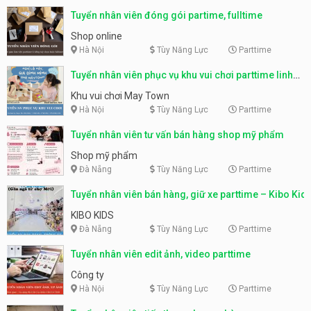
Tuyển nhân viên đóng gói partime, fulltime
Shop online
Hà Nội
Tùy Năng Lực
Parttime
Tuyển nhân viên phục vụ khu vui chơi parttime linh
động
Khu vui chơi May Town
Hà Nội
Tùy Năng Lực
Parttime
Tuyển nhân viên tư vấn bán hàng shop mỹ phẩm
Shop mỹ phẩm
Đà Nẵng
Tùy Năng Lực
Parttime
Tuyển nhân viên bán hàng, giữ xe parttime – Kibo Kid
KIBO KIDS
Đà Nẵng
Tùy Năng Lực
Parttime
Tuyển nhân viên edit ảnh, video parttime
Công ty
Hà Nội
Tùy Năng Lực
Parttime