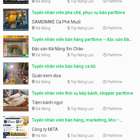
Đà Nẵng
Tùy Năng Lực
Parttime
Tuyển nhân viên pha chế, phục vụ bàn parttime
SAMDIMIKE Cà Phê Muối
Đà Nẵng
Tùy Năng Lực
Parttime
Tuyển nhân viên bán hàng parttime – đặc sản Đà
Nẵng
Đặc sản Đà Nẵng Xin Chào
Đà Nẵng
Tùy Năng Lực
Parttime
Tuyển nhân viên bán hàng ca tối
Quán kem dừa
Đà Nẵng
Tùy Năng Lực
Parttime
Tuyển nhân viên thời vụ bếp bánh, shipper parttime
Tiệm bánh ngọt
Đà Nẵng
Tùy Năng Lực
Parttime
Tuyển nhân viên bán hàng, marketing, kho –
parttime, fulltime
Công ty MITA
Hà Nội
Tùy Năng Lực
Parttime