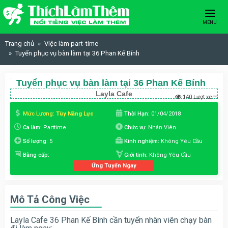
Skip to content
MENU
Trang chủ
Việc làm part-time
Tuyển phục vụ bàn làm tại 36 Phan Kế Bính
Tuyển phục vụ bàn làm tại 36 Phan Kế Bính
Layla Cafe
140 Lượt xem
Mức Lương:
Tùy Năng Lực
Thời Hạn:
01/04/2018
Ca làm:
Parttime
Chức vụ:
Nhân Viên
Số lượng:
5
Kinh nghiệm:
Không Yêu Cầu
Bằng cấp:
Giới tính:
Không Yêu Cầu
Ứng Tuyển Ngay
Mô Tả Công Việc
Layla Cafe 36 Phan Kế Bính cần tuyển nhân viên chạy bàn