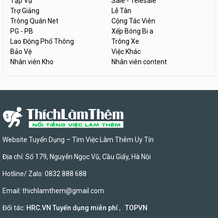
Tạp Vụ
Sale - Telesale
Trợ Giảng
Lễ Tân
Trông Quán Net
Cộng Tác Viên
PG - PB
Xếp Bóng Bi a
Lao Động Phổ Thông
Trông Xe
Bảo Vệ
Việc Khác
Nhân viên Kho
Nhân viên content
Website Tuyển Dụng – Tìm Việc Làm Thêm Uy Tín
Địa chỉ: Số 179, Nguyễn Ngọc Vũ, Cầu Giấy, Hà Nội
Hotline/ Zalo: 0832 888 688
Email:
thichlamthem@gmail.com
Đối tác:
HRC.VN Tuyển dụng miễn phí
,
TOPVN