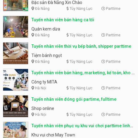
Nẵng
Đặc sản Đà Nẵng Xin Chào
Đà Nẵng
Tùy Năng Lực
Parttime
Tuyển nhân viên bán hàng ca tối
Quán kem dừa
Đà Nẵng
Tùy Năng Lực
Parttime
Tuyển nhân viên thời vụ bếp bánh, shipper parttime
Tiệm bánh ngọt
Đà Nẵng
Tùy Năng Lực
Parttime
Tuyển nhân viên bán hàng, marketing, kế toán, kho –
parttime, fulltime
Công ty MITA
Hà Nội
Tùy Năng Lực
Parttime
Tuyển nhân viên đóng gói partime, fulltime
Shop online
Hà Nội
Tùy Năng Lực
Parttime
Tuyển nhân viên phục vụ khu vui chơi parttime linh
động
Khu vui chơi May Town