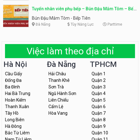
Tuyển nhân viên phụ bếp – Bún Đậu Mắm Tôm – Bếp
Tiên
Bún Đậu Mắm Tôm - Bếp Tiên
Đà Nẵng
Tùy Năng Lực
Parttime
Việc làm theo địa chỉ
Hà Nội
Đà Nẵng
TPHCM
Cầu Giấy
Hải Châu
Quận 1
Đống Đa
Thanh Khê
Quận 2
Ba Đình
Sơn Trà
Quận 3
Hai Bà Trưng
Ngũ Hành Sơn
Quận 4
Hoàn Kiếm
Liên Chiểu
Quận 5
Thanh Xuân
Cẩm Lệ
Quận 6
Tây Hồ
Hòa Vang
Quận 7
Long Biên
Quận 8
Hà Đông
Quận 9
Bắc Từ Liêm
Quận 10
Nam Từ Liêm
Quận 11