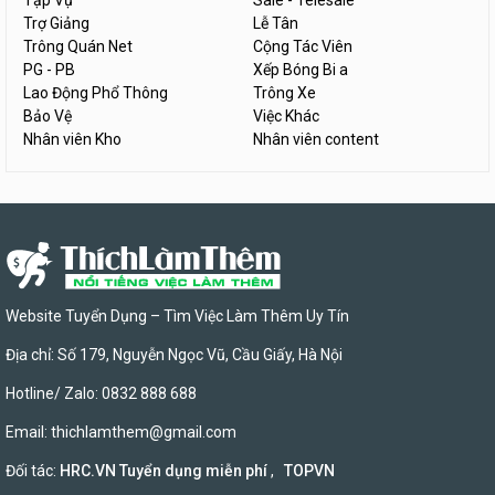
Tạp Vụ
Sale - Telesale
Trợ Giảng
Lễ Tân
Trông Quán Net
Cộng Tác Viên
PG - PB
Xếp Bóng Bi a
Lao Động Phổ Thông
Trông Xe
Bảo Vệ
Việc Khác
Nhân viên Kho
Nhân viên content
Website Tuyển Dụng – Tìm Việc Làm Thêm Uy Tín
Địa chỉ: Số 179, Nguyễn Ngọc Vũ, Cầu Giấy, Hà Nội
Hotline/ Zalo: 0832 888 688
Email:
thichlamthem@gmail.com
Đối tác:
HRC.VN Tuyển dụng miễn phí
,
TOPVN