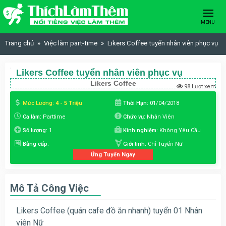
Skip to content
MENU
Trang chủ
Việc làm part-time
Likers Coffee tuyển nhân viên phục vụ
Likers Coffee tuyển nhân viên phục vụ
Likers Coffee
98 Lượt xem
Mức Lương:
4 - 5 Triệu
Thời Hạn:
01/04/2018
Ca làm:
Parttime
Chức vụ:
Nhân Viên
Số lượng:
1
Kinh nghiệm:
Không Yêu Cầu
Bằng cấp:
Giới tính:
Chỉ Tuyển Nữ
Ứng Tuyển Ngay
Mô Tả Công Việc
Likers Coffee (quán cafe đồ ăn nhanh) tuyển 01 Nhân
viên Nữ