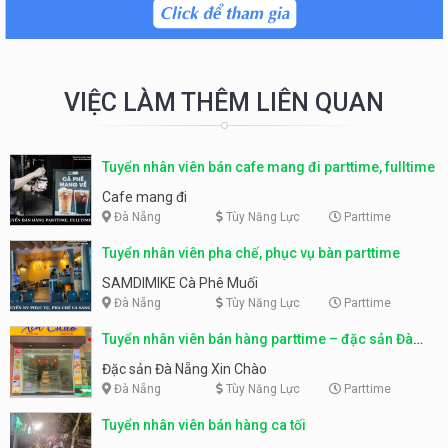
VIỆC LÀM THÊM LIÊN QUAN
Tuyển nhân viên bán cafe mang đi parttime, fulltime
Cafe mang đi
Đà Nẵng
Tùy Năng Lực
Parttime
Tuyển nhân viên pha chế, phục vụ bàn parttime
SAMDIMIKE Cà Phê Muối
Đà Nẵng
Tùy Năng Lực
Parttime
Tuyển nhân viên bán hàng parttime – đặc sản Đà
Nẵng
Đặc sản Đà Nẵng Xin Chào
Đà Nẵng
Tùy Năng Lực
Parttime
Tuyển nhân viên bán hàng ca tối