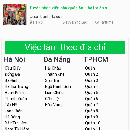
Tuyển nhân viên phụ quán ăn – hỗ trợ ăn ở
Quán bánh đa cua
Hà Nội
Tùy Năng Lực
Parttime
Việc làm theo địa chỉ
Hà Nội
Đà Nẵng
TPHCM
Cầu Giấy
Hải Châu
Quận 1
Đống Đa
Thanh Khê
Quận 2
Ba Đình
Sơn Trà
Quận 3
Hai Bà Trưng
Ngũ Hành Sơn
Quận 4
Hoàn Kiếm
Liên Chiểu
Quận 5
Thanh Xuân
Cẩm Lệ
Quận 6
Tây Hồ
Hòa Vang
Quận 7
Long Biên
Quận 8
Hà Đông
Quận 9
Bắc Từ Liêm
Quận 10
Nam Từ Liêm
Quận 11