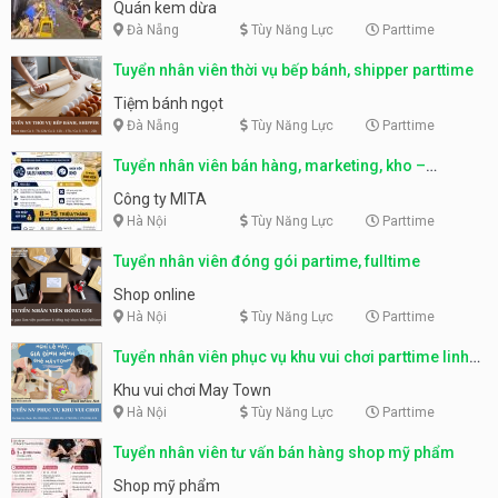
Quán kem dừa
Đà Nẵng
Tùy Năng Lực
Parttime
Tuyển nhân viên thời vụ bếp bánh, shipper parttime
Tiệm bánh ngọt
Đà Nẵng
Tùy Năng Lực
Parttime
Tuyển nhân viên bán hàng, marketing, kho –
parttime, fulltime
Công ty MITA
Hà Nội
Tùy Năng Lực
Parttime
Tuyển nhân viên đóng gói partime, fulltime
Shop online
Hà Nội
Tùy Năng Lực
Parttime
Tuyển nhân viên phục vụ khu vui chơi parttime linh
động
Khu vui chơi May Town
Hà Nội
Tùy Năng Lực
Parttime
Tuyển nhân viên tư vấn bán hàng shop mỹ phẩm
Shop mỹ phẩm