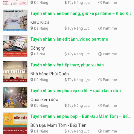
Đà Nẵng
Tùy Năng Lực
Parttime
Tuyển nhân viên bán hàng, giữ xe parttime – Kibo Kid
KIBO KIDS
Đà Nẵng
Tùy Năng Lực
Parttime
Tuyển nhân viên edit ảnh, video parttime
Công ty
Hà Nội
Tùy Năng Lực
Parttime
Tuyển nhân viên tiếp thực, phục vụ bàn
Nhà hàng Phủi Quán
Đà Nẵng
Tùy Năng Lực
Parttime
Tuyển nhân viên phục vụ ca tối – quán kem dừa
Quán kem dừa
Đà Nẵng
Tùy Năng Lực
Parttime
Tuyển nhân viên phụ bếp – Bún Đậu Mắm Tôm – Bếp
Tiên
Bún Đậu Mắm Tôm - Bếp Tiên
Đà Nẵng
Tùy Năng Lực
Parttime